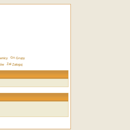
wnicy
Grupy
rów
Zaloguj