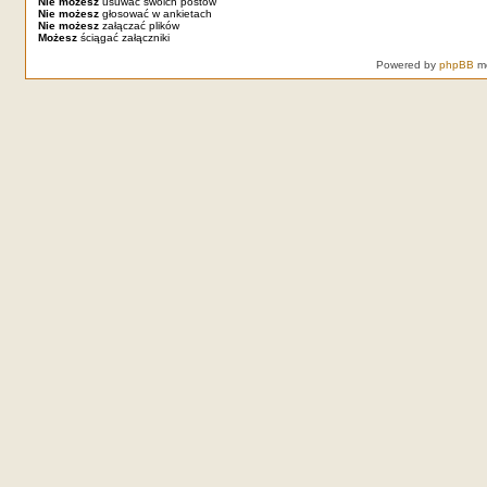
Nie możesz
usuwać swoich postów
Nie możesz
głosować w ankietach
Nie możesz
załączać plików
Możesz
ściągać załączniki
Powered by
phpBB
mo