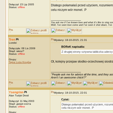
Dołączył: 15 Lip 2005
Dlatego połamałaś przed użyciem, rozumiemy..
Status:
offline
celu niczym wór monet. :P
_________________
You ask me if I've known love and what it's like to sing son
Well, I've seen love come and I've seen it shot down, I've s
Tren
Wysłany: 18-10-2015, 21:31
Lorelei
BOReK napisał/a:
Dołączyła: 08 Lis 2009
Skąd: wiesz?
Z drugiej strony sztywna tabliczka uderzy
Status:
offline
Grupy:
Ot, kolejny przejaw słodko-orzechowej siostrz
Tajna Loża Knujów
_________________
"People ask me for advice all the time, and they ask
Aren't I an awesome chick!?"
Ysengrinn
Wysłany: 18-10-2015, 22:01
Alan Tudyk Droid
Cytat:
Dołączył: 11 Maj 2003
Skąd: дикая охота
Dlatego połamałaś przed użyciem, rozumie
Status:
offline
celu niczym wór monet. :P
Grupy: