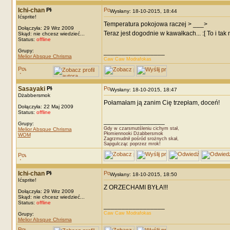
Ichi-chan
Wysłany: 18-10-2015, 18:44
Ićsprite!
Temperatura pokojowa raczej > ___>
Dołączyła: 29 Wrz 2009
Teraz jest dogodnie w kawałkach... :[ To i tak
Skąd: nie chcesz wiedzieć...
Status:
offline
Grupy:
_________________
Melior Absque Chrisma
Caw Caw Modrafokas
Sasayaki
Wysłany: 18-10-2015, 18:47
Dżabbersmok
Połamałam ją zanim Cię trzepłam, doceń!
Dołączyła: 22 Maj 2009
Status:
offline
_________________
Grupy:
Gdy w czarsmutśleniu cichym stał,
Melior Absque Chrisma
Płomiennooki Dżabbersmok
WOM
Zagrzmudnił pośród srożnych skał,
Sapgulcząc poprzez mrok!
Ichi-chan
Wysłany: 18-10-2015, 18:50
Ićsprite!
Z ORZECHAMI BYŁA!!!
Dołączyła: 29 Wrz 2009
Skąd: nie chcesz wiedzieć...
Status:
offline
_________________
Caw Caw Modrafokas
Grupy:
Melior Absque Chrisma