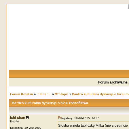
Forum archiwalne,
Forum Kotatsu
»
:: Inne ::..
»
Off-topic
»
Bardzo kulturalna dyskusja o biciu r
Bardzo kulturalna dyskusja o biciu rodzeństwa
Ichi-chan
Wysłany: 18-10-2015, 14:43
Ićsprite!
Siostra wzieła tabliczkę Milka (nie zrozumcie 
Dołączyła: 29 Wrz 2009