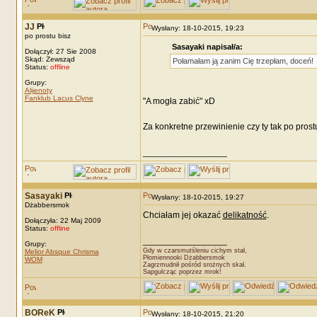
JJ
Wysłany: 18-10-2015, 19:23
po prostu bisz
Sasayaki napisał/a:
Dołączył: 27 Sie 2008
Skąd: Zewsząd
Połamałam ją zanim Cię trzepłam, doceń!
Status:
offline
Grupy:
Alijenoty
Fanklub Lacus Clyne
"A mogła zabić" xD
Za konkretne przewinienie czy ty tak po pros
_________________
Sasayaki
Wysłany: 18-10-2015, 19:27
Dżabbersmok
Chciałam jej okazać
delikatność
.
Dołączyła: 22 Maj 2009
Status:
offline
_________________
Grupy:
Gdy w czarsmutśleniu cichym stał,
Melior Absque Chrisma
Płomiennooki Dżabbersmok
WOM
Zagrzmudnił pośród srożnych skał,
Sapgulcząc poprzez mrok!
BOReK
Wysłany: 18-10-2015, 21:20