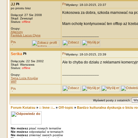
JJ
Wysłany: 18-10-2015, 23:37
po prostu bisz
Kokosowa za dobra, szkoda marnować na p
Dołączył: 27 Sie 2008
Skąd: Zewsząd
Status:
offline
Mam ochotę kontynuować ten offtop aż trzeba 
Grupy:
Alijenoty
_________________
Fanklub Lacus Clyne
Serika
Wysłany: 18-10-2015, 23:39
Dołączyła: 22 Sie 2002
Ale to chyba do działu z reklamami komercyj
Skąd: Warszawa
Status:
offline
_________________
Grupy:
Tajna Loża Knujów
WIP
Wyświetl posty z ostatnich:
Forum Kotatsu
»
:: Inne ::..
»
Off-topic
»
Bardzo kulturalna dyskusja o biciu r
Nie możesz
pisać nowych tematów
Nie możesz
odpowiadać w tematach
Nie możesz
zmieniać swoich postów