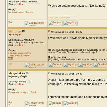
Skąd: nie chcesz wiedzieć...
Status:
offline
Wiecie co potem powiedziała... "Delikatność
Grupy:
Melior Absque Chrisma
_________________
Caw Caw Modrafokas
Mai_chan
Wysłany: 18-10-2015, 16:22
Spirit of joy
Uwielbiam was (powiedziała Maieczka po tym, 
Dołączyła: 18 Maj 2004
Skąd: Bóg jeden raczy wiedzieć...
Status:
offline
_________________
Na Wielką Encyklopedię Larousse’a w dwudziestu trzech t
Grupy:
Jestem Zramolałą Biurokratką i dobrze mi z tym!
Fanklub Lacus Clyne
Tajna Loża Knujów
O męcę twórczej:
WIP
[23] <Mai_chan> Siedzenie poki co skończyło się na tym, 
shugohakke
Wysłany: 18-10-2015, 18:39
Najstarszy Grzyb
A jaką miała temperaturę? U mnie w domu pro
Dołączył: 15 Gru 2011
chrupiące. Dostać taką zmrożoną milką to już 
Status:
offline
Grupy:
Samotnia złośliwych Trolli
_________________
I crossed the mountain and I climbed the river.