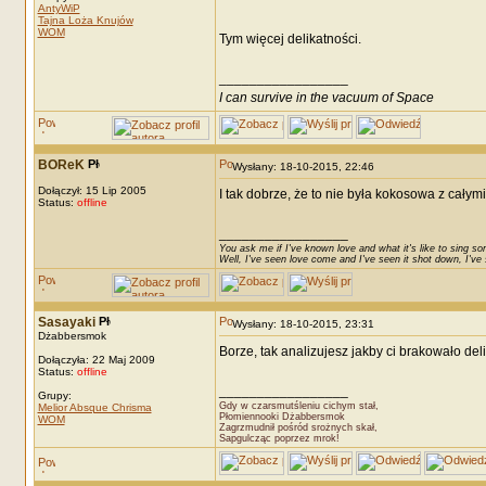
AntyWiP
Tajna Loża Knujów
WOM
Tym więcej delikatności.
_________________
I can survive in the vacuum of Space
BOReK
Wysłany: 18-10-2015, 22:46
Dołączył: 15 Lip 2005
I tak dobrze, że to nie była kokosowa z całym
Status:
offline
_________________
You ask me if I've known love and what it's like to sing son
Well, I've seen love come and I've seen it shot down, I've s
Sasayaki
Wysłany: 18-10-2015, 23:31
Dżabbersmok
Borze, tak analizujesz jakby ci brakowało del
Dołączyła: 22 Maj 2009
Status:
offline
_________________
Grupy:
Gdy w czarsmutśleniu cichym stał,
Melior Absque Chrisma
Płomiennooki Dżabbersmok
WOM
Zagrzmudnił pośród srożnych skał,
Sapgulcząc poprzez mrok!