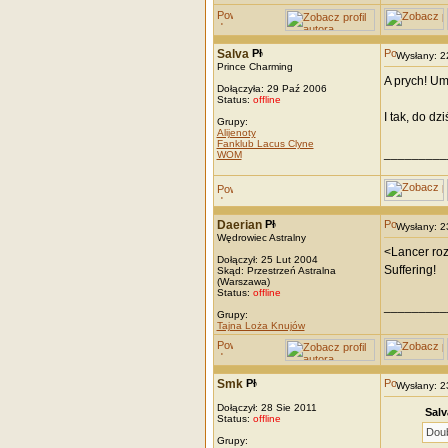
Salva
Wysłany: 
Prince Charming
A prych! Um
Dołączyła: 29 Paź 2006
Status:
offline
I tak, do dz
Grupy:
Alijenoty
Fanklub Lacus Clyne
_________
WOM
Daerian
Wysłany: 
Wędrowiec Astralny
<Lancer roz
Dołączył: 25 Lut 2004
Suffering!
Skąd: Przestrzeń Astralna
(Warszawa)
Status:
offline
_________
Grupy:
Tajna Loża Knujów
Smk
Wysłany: 
Dołączył: 28 Sie 2011
Salv
Status:
offline
Doub
Grupy: