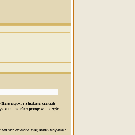
bejmujących odpalanie specjali... I
y akurat mieliśmy pokoje w tej części
can read situations. Wait, aren't I too perfect?!