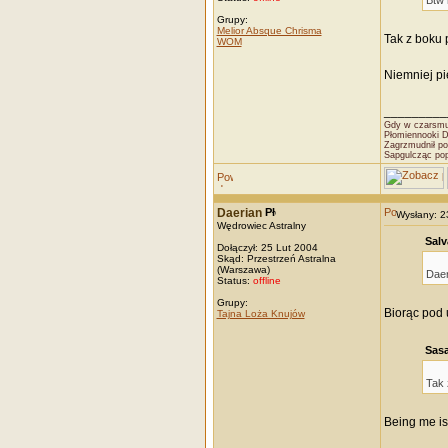
Btw 
Grupy:
Melior Absque Chrisma
Tak z boku 
WOM
Niemniej pi
_________
Gdy w czarsmut
Płomiennooki 
Zagrzmudnił po
Sapgulcząc po
Daerian
Wysłany: 
Wędrowiec Astralny
Salv
Dołączył: 25 Lut 2004
Skąd: Przestrzeń Astralna
(Warszawa)
Daer
Status:
offline
Grupy:
Biorąc pod 
Tajna Loża Knujów
Sasa
Tak 
Being me is