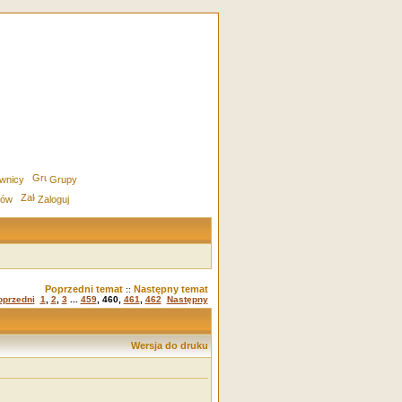
wnicy
Grupy
rów
Zaloguj
Poprzedni temat
Następny temat
::
oprzedni
1
,
2
,
3
...
459
,
460
,
461
,
462
Następny
Wersja do druku