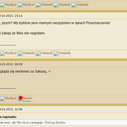
22-01-2012, 23:14
, prych? Wy byliście jeno marnym narzędziem w rękach Przeznaczenia!
iś żałuję że Was nie nagrałam.
________
23-01-2012, 09:09
gląda się nerwowo za Sakurą...>
________
23-01-2012, 10:39
a napisał/a:
le post, ale Rin na to zasługuje. Ómrzyj Smoku.