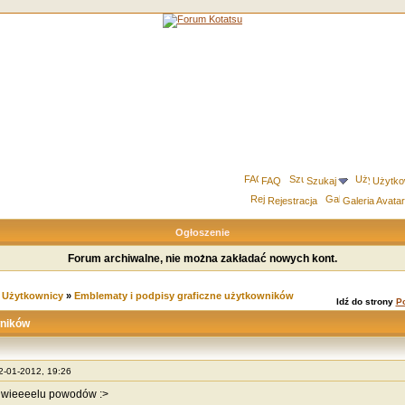
FAQ
Szukaj
Użytko
Rejestracja
Galeria Avata
Ogłoszenie
Forum archiwalne, nie można zakładać nowych kont.
»
Użytkownicy
»
Emblematy i podpisy graficzne użytkowników
Idź do strony
P
wników
22-01-2012, 19:26
 wieeeelu powodów :>