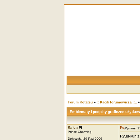
Forum Kotatsu
»
:: Kącik forumowicza ::..
Emblematy i podpisy graficzne użytko
Salva
Wysłany: 
Prince Charming
Ryuu-kun z
Dołączyła: 29 Paź 2006