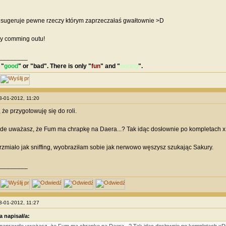
 sugeruje pewne rzeczy którym zaprzeczałaś gwałtownie >D
my comming outu!
________
 "
good
" or "
bad
". There is only "
fun
" and "
boring
".
23-01-2012, 11:20
że przygotowuję się do roli.
de uważasz, że Fum ma chrapkę na Daera...? Tak idąc dosłownie po kompletach
rzmiało jak sniffing, wyobraziłam sobie jak nerwowo węszysz szukając Sakury.
________
23-01-2012, 11:27
a napisał/a: