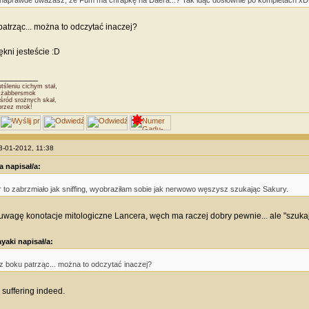
naprawde uważasz, że Fum ma chrapkę na Daera...? Tak idąc dosłownie po kompletach 
patrząc... można to odczytać inaczej?
ękni jesteście :D
________
śleniu cichym stał,
Dżabbersmok
śród srożnych skał,
przez mrok!
23-01-2012, 11:38
a napisał/a:
 to zabrzmiało jak sniffing, wyobraziłam sobie jak nerwowo węszysz szukając Sakury.
uwagę konotacje mitologiczne Lancera, węch ma raczej dobry pewnie... ale "szukają
yaki napisał/a:
z boku patrząc... można to odczytać inaczej?
 suffering indeed.