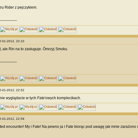
 tru Rider z pejczykiem.
________
22-01-2012, 22:10
, ale Rin na to zasługuje. Ómrzyj Smoku.
________
22-01-2012, 22:52
ie wyglądacie w tych Fate'owych komplecikach.
22-01-2012, 22:59
ated encounter! My i Fate! Na pewno ja i Fate biorąc pod uwagę jak mnie zarażono
________