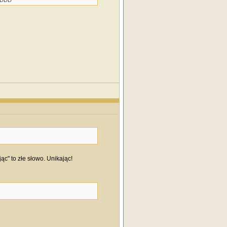
xDDDD
c" to złe słowo. Unikając!