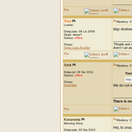
_________
Tren
Wysłany: 
Lorelei
Idąc dosło
Dołączyła: 08 Lis 2009
Skąd: wiesz?
Status:
offline
_________
"People ask m
Grupy:
Tajna Loża Knujów
Aren't I an 
Smk
Wysłany: 
Dołączył: 28 Sie 2011
Tren
Status:
offline
Idąc
Grupy:
Syndykat
We do not w
_________
There is no
Koranona
Wysłany: 
Morning Glory
Hej, to zna
Dołączyła: 03 Sty 2010