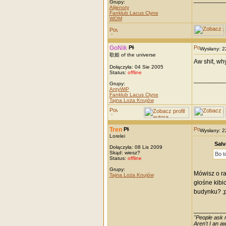
Grupy:
Alijenoty
Fanklub Lacus Clyne
WOM
GoNik
Wysłany: 
歌姫 of the universe
Aw shit, why
Dołączyła: 04 Sie 2005
Status:
offline
_________
Grupy:
AntyWiP
Fanklub Lacus Clyne
Tajna Loża Knujów
Tren
Wysłany: 
Lorelei
Salv
Dołączyła: 08 Lis 2009
Skąd: wiesz?
Bo t
Status:
offline
Grupy:
Mówisz o ra
Tajna Loża Knujów
głośne kibi
budynku? ;
_________
"People ask m
Aren't I an 