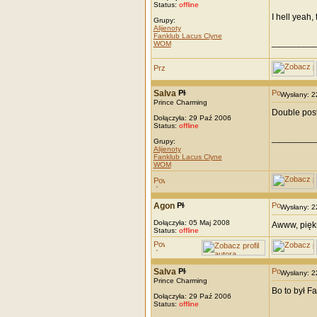
Status:
offline
I hell yeah,
Grupy:
Alijenoty
Fanklub Lacus Clyne
_________
WOM
Salva
Wysłany: 
Prince Charming
Double post
Dołączyła: 29 Paź 2006
Status:
offline
_________
Grupy:
Alijenoty
Fanklub Lacus Clyne
WOM
Agon
Wysłany: 
Dołączyła: 05 Maj 2008
Awww, piękn
Status:
offline
Salva
Wysłany: 
Prince Charming
Bo to był F
Dołączyła: 29 Paź 2006
Status:
offline
_________