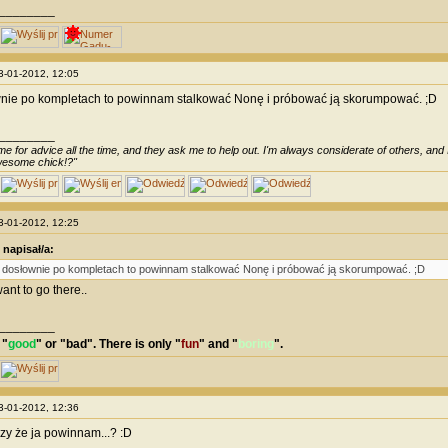
________
23-01-2012, 12:05
wnie po kompletach to powinnam stalkować Nonę i próbować ją skorumpować. ;D
________
e for advice all the time, and they ask me to help out. I'm always considerate of others, and I 
awesome chick!?"
23-01-2012, 12:25
 napisał/a:
 dosłownie po kompletach to powinnam stalkować Nonę i próbować ją skorumpować. ;D
ant to go there..
________
 "
good
" or "
bad
". There is only "
fun
" and "
boring
".
23-01-2012, 12:36
czy że ja powinnam...? :D