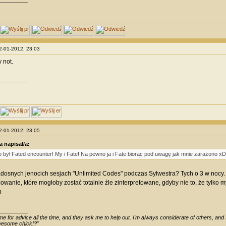
22-01-2012, 23:03
 not.
________
22-01-2012, 23:05
a napisał/a:
o był Fated encounter! My i Fate! Na pewno ja i Fate biorąc pod uwagę jak mnie zarażono xD
dosnych jenocich sesjach "Unlimited Codes" podczas Sylwestra? Tych o 3 w nocy. O
cowanie, które mogłoby zostać totalnie źle zinterpretowane, gdyby nie to, że tylko m
p
________
e for advice all the time, and they ask me to help out. I'm always considerate of others, and I 
awesome chick!?"