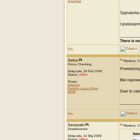
Syndykat
Sygnaturka
I gratuluje
_________
There is no
Salva
Wysłany: 
Prince Charming
Powiedzmy, 
Dołączyła: 29 Paź 2006
Status:
offline
Btw napraw
Grupy:
Alijenoty
Fanklub Lacus Clyne
Daer to zab
WOM
_________
Sasayaki
Wysłany: 
Dżabbersmok
Salv
Dołączyła: 22 Maj 2009
Status:
offline