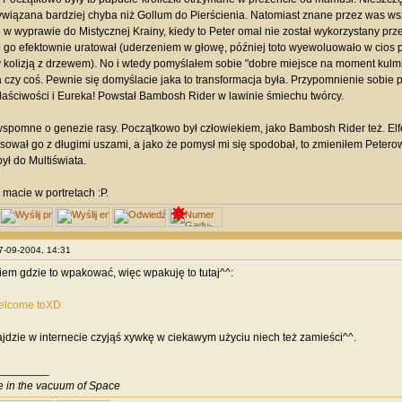
ywiązana bardziej chyba niż Gollum do Pierścienia. Natomiast znane przez was ws
ę w wyprawie do Mistycznej Krainy, kiedy to Peter omal nie został wykorzystany pr
ro go efektownie uratował (uderzeniem w głowę, później toto wyewoluowało w cios p
kolizją z drzewem). No i wtedy pomyślałem sobie "dobre miejsce na moment kulmi
czy coś. Pewnie się domyślacie jaka to transformacja była. Przypomnienie sobi
łaściwości i Eureka! Powstał Bambosh Rider w lawinie śmiechu twórcy.
spomne o genezie rasy. Początkowo był człowiekiem, jako Bambosh Rider też. Elfe
sował go z długimi uszami, a jako że pomysł mi się spodobał, to zmieniłem Peterow
ył do Multiświata.
 macie w portretach :P.
27-09-2004, 14:31
wiem gdzie to wpakować, więc wpakuję to tutaj^^:
elcome toXD
ajdzie w internecie czyjąś xywkę w ciekawym użyciu niech też zamieści^^.
________
ve in the vacuum of Space