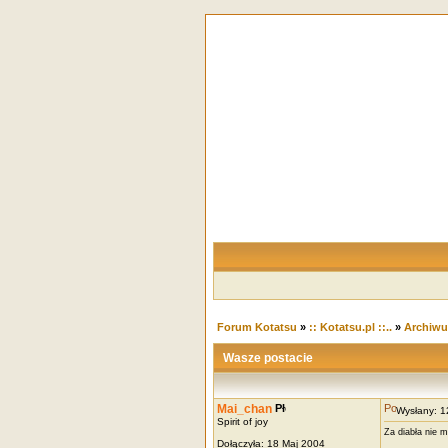
Forum Kotatsu
»
:: Kotatsu.pl ::..
»
Archiw
Wasze postacie
Mai_chan
Wysłany: 
Spirit of joy
Za diabła nie 
Dołączyła: 18 Maj 2004