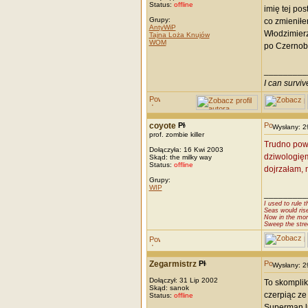
Status:
offline
imię tej po
Grupy:
co zmieniłe
AntyWiP
Włodzimierz
Tajna Loża Knujów
WOM
po Czernob
_________
I can survi
coyote
Wysłany: 
prof. zombie killer
Trudno powi
Dołączyła: 16 Kwi 2003
dziwologięm
Skąd: the milky way
Status:
offline
dojrzałam, m
Grupy:
WIP
_________
I used to rule t
Seas would ris
Now in the mor
Sweep the stre
Zegarmistrz
Wysłany: 
Dołączył: 31 Lip 2002
To skomplik
Skąd: sanok
czerpiąc ze
Status:
offline
Superman l