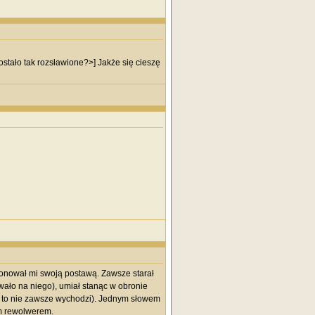
ostało tak rozsławione?>] Jakże się cieszę
onował mi swoją postawą. Zawsze starał
wało na niego), umiał stanąc w obronie
i to nie zawsze wychodzi). Jednym słowem
im rewolwerem.