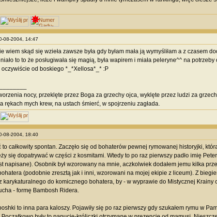
30-08-2004, 14:47
e wiem skąd się wzieła zawsze była gdy byłam mała ją wymyśliłam a z czasem dod
eniało to to że posługiwała się magią, była wapirem i miała peleryne^^ na potrzeby
e oczywiście od boskiego *_*Xellosa*_* :P
________
orzenia nocy, przeklęte przez Boga za grzechy ojca, wyklęte przez ludzi za grzech
a rękach mych krew, na ustach śmierć, w spojrzeniu zagłada.
30-08-2004, 18:40
 to całkowity spontan. Zaczęło się od bohaterów pewnej rymowanej historyjki, któ
eży się dopatrywać w części z kosmitami. Wtedy to po raz pierwszy padło imię Peter
st napisane). Osobnik był wzorowany na mnie, aczkolwiek dodałem jemu kilka prz
bohatera (podobnie zresztą jak i inni, wzorowani na mojej ekipie z liceum). Z biegi
 karykaturalnego do komicznego bohatera, by - w wyprawie do Mistycznej Krainy 
 ducha - formę Bambosh Ridera.
hki to inna para kaloszy. Pojawiły się po raz pierwszy gdy szukałem rymu w Pamię
Początkowo były to papucie-króliczki otrzymane w prezencie od mamusi. Nieszczę