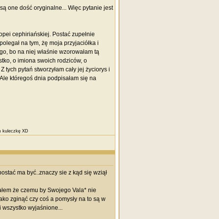
ą one dość oryginalne... Więc pytanie jest
pei cephiriańskiej. Postać zupełnie
olegał na tym, żę moja przyjaciółka i
go, bo na niej właśnie wzorowałam tą
ystko, o imiona swoich rodziców, o
Z tych pytań stworzyłam cały jej życiorys i
Ale któregoś dnia podpisałam się na
am kuleczkę XD
postać ma być..znaczy sie z kąd się wziął
lałem że czemu by Swojego Vala* nie
tako zginąć czy coś a pomysły na to są w
i wszystko wyjaśnione...