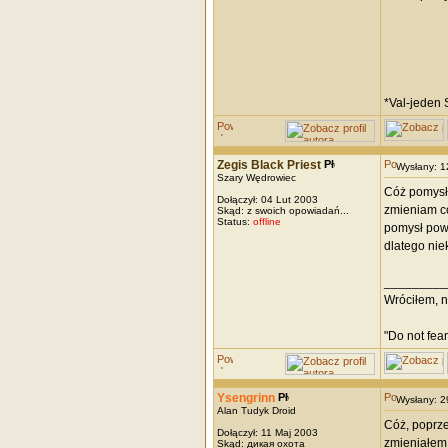
*Val-jeden 
Zegis Black Priest
Wysłany: 
Szary Wędrowiec
Cóż pomysł 
Dołączył: 04 Lut 2003
zmieniam co
Skąd: z swoich opowiadań...
Status:
offline
pomysł powo
dlatego nie
_________
Wróciłem, ni
"Do not fear
Ysengrinn
Wysłany: 
Alan Tudyk Droid
Cóż, poprze
Dołączył: 11 Maj 2003
zmieniałem 
Skąd: дикая охота