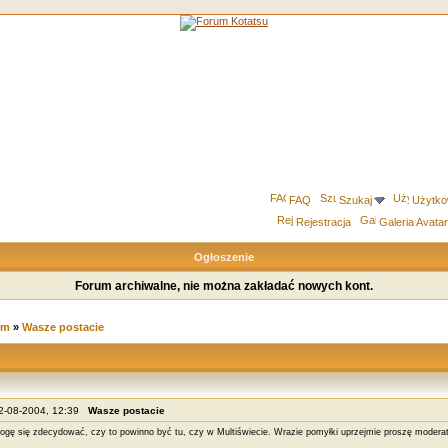
FAQ
Szukaj
Użytko
Rejestracja
Galeria Avata
Ogłoszenie
Forum archiwalne, nie można zakładać nowych kont.
um
»
Wasze postacie
12-08-2004, 12:39
Wasze postacie
mogę się zdecydować, czy to powinno być tu, czy w Multiświecie. Wrazie pomyłki uprzejmie proszę moderat