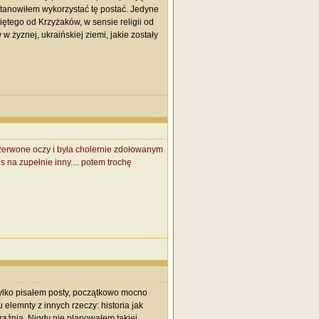
stanowiłem wykorzystać tę postać. Jedyne
iętego od Krzyżaków, w sensie religii od
 żyznej, ukraińskiej ziemi, jakie zostały
czerwone oczy i była cholernie zdołowanym
 na zupełnie inny.... potem trochę
tylko pisałem posty, początkowo mocno
lemnty z innych rzeczy: historia jak
źnia. Nigdy nie planowałem takiej