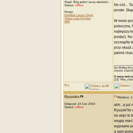
Skąd: Bóg jeden raczy wiedzieć...
No cóż... T
Status:
offline
proste: Ską
Grupy:
Fanklub Lacus Clyne
Tajna Loża Knujów
W moim przy
WIP
poboczna, h
najlepszy k
postać). No 
szczegóły te
przy okazji
jakimś chaci
_________
Na Wielką Ency
Jestem Zramola
O męcę twórcz
[23] <Mai_chan
Ryuzoku
Wysłany: 
Dołączył: 23 Cze 2003
ahh...a już 
Status:
offline
Ryuzok?ło m
no więc to 
mogła mieć 
wyprawie po
a sam pomys