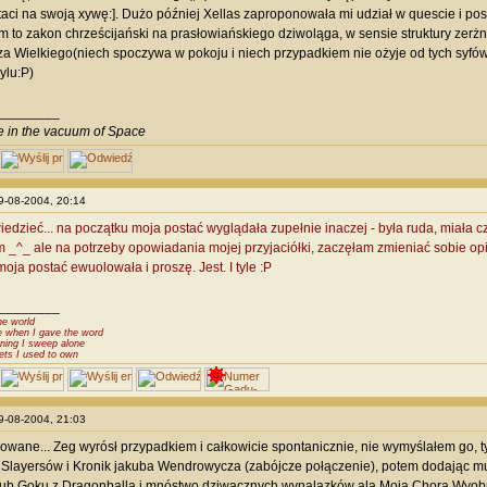
staci na swoją xywę:]. Dużo później Xellas zaproponowała mi udział w quescie i po
m to zakon chrześcijański na prasłowiańskiego dziwoląga, w sensie struktury zerżn
a Wielkiego(niech spoczywa w pokoju i niech przypadkiem nie ożyje od tych syfów w
ylu:P)
________
ve in the vacuum of Space
29-08-2004, 20:14
edzieć... na początku moja postać wyglądała zupełnie inaczej - była ruda, miała 
 _^_ ale na potrzeby opowiadania mojej przyjaciółki, zaczęłam zmieniać sobie opis
oja postać ewuolowała i proszę. Jest. I tyle :P
________
he world
e when I gave the word
ning I sweep alone
ets I used to own
29-08-2004, 21:03
owane... Zeg wyrósł przypadkiem i całkowicie spontanicznie, nie wymyślałem go, 
 Slayersów i Kronik jakuba Wendrowycza (zabójcze połączenie), potem dodając mu e
ub Goku z Dragonballa i mnóstwo dziwacznych wynalazków ala Moja Chora Wyobra