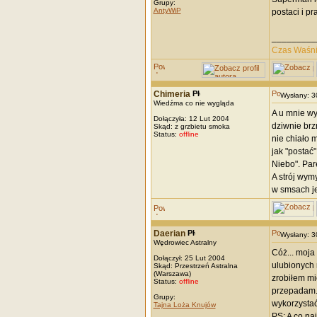
Grupy:
AntyWiP
postaci i p
_________
Czas Waśn
Chimeria
Wysłany: 
Wiedźma co nie wygląda
A u mnie wy
Dołączyła: 12 Lut 2004
dziwnie brz
Skąd: z grzbietu smoka
Status:
offline
nie chiało 
jak "postać
Niebo". Par
A strój wym
w smsach je
Daerian
Wysłany: 
Wędrowiec Astralny
Cóż... moja
Dołączył: 25 Lut 2004
ulubionych 
Skąd: Przestrzeń Astralna
(Warszawa)
zrobiłem mie
Status:
offline
przepadam.
Grupy:
wykorzystać 
Tajna Loża Knujów
PS: A co na