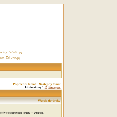
wnicy
Grupy
rów
Zaloguj
Poprzedni temat
Następny temat
::
Idź do strony
1
,
2
Następny
Wersja do druku
orów o przesunięcie tematu ^^ Dziękuje.