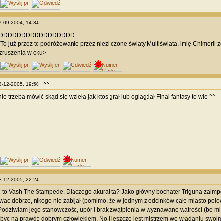
27-09-2004, 14:34
DDDDDDDDDDDDDDDDD
 To już przez to podróżowanie przez niezliczone światy Multiświata, imię Chimerii z
zruszenia w oku>
03-12-2005, 19:50
^^
ie trzeba mówić skąd się wzieła jak ktos grał lub oglagdał Final fantasy to wie ^^
03-12-2005, 22:24
 to Vash The Stampede. Dlaczego akurat ta? Jako główny bochater Triguna zaimp
wac dobrze, nikogo nie zabijał (pomimo, że w jednym z odcinków całe miasto polo
Podziwiam jego stanowczośc, upór i brak zwątpienia w wyznawane watrości (bo m
ł byc na prawde dobrym człowiekiem. No i jeszcze jest mistrzem we władaniu swo