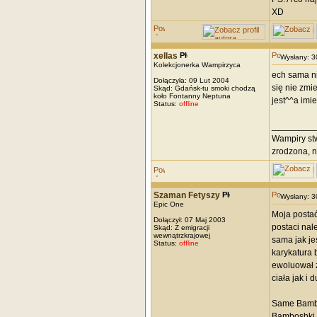
XD
xellas
Wysłany: 
Kolekcjonerka Wampirzyca
ech sama ni
Dołączyła: 09 Lut 2004
się nie zmi
Skąd: Gdańsk-tu smoki chodzą
koło Fontanny Neptuna
jest^^a imi
Status:
offline
_________
Wampiry stw
zrodzona, n
Szaman Fetyszy
Wysłany: 
Epic One
Moja postać
Dołączył: 07 Maj 2003
postaci nal
Skąd: Z emigracji
wewnątrzkrajowej
sama jak je
Status:
offline
karykatura 
ewoluował z
ciała jak i
Same Bambos
Bamboshki. 