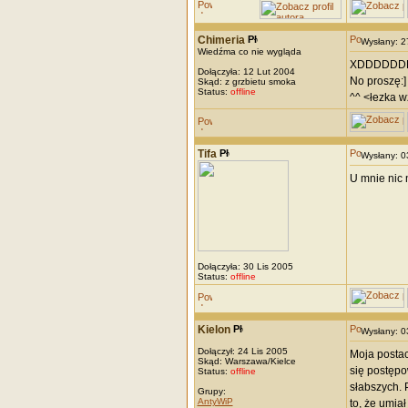
Chimeria
Wysłany: 
Wiedźma co nie wygląda
XDDDDDD
Dołączyła: 12 Lut 2004
No proszę:]
Skąd: z grzbietu smoka
Status:
offline
^^ <łezka w
Tifa
Wysłany: 
U mnie nic n
Dołączyła: 30 Lis 2005
Status:
offline
Kielon
Wysłany: 
Dołączył: 24 Lis 2005
Moja postac
Skąd: Warszawa/Kielce
się postępo
Status:
offline
słabszych. 
Grupy:
AntyWiP
to, że umia