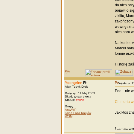
do nich prz
pojawiło si
z klifu, Ma
zakończony 
wewnętrzna 
nich paru w
Na koniec w
Marcel nary
formie przyb
Historię zaś
Ysengrinn
Wysłany: 
Alan Tudyk Droid
Eee... nie 
Dołączył: 11 Maj 2003
Skąd: дикая охота
Status:
offline
Chimeria w
Grupy:
AntyWiP
Jak ktoś zn
Tajna Loża Knujów
WOM
_________
I can survi