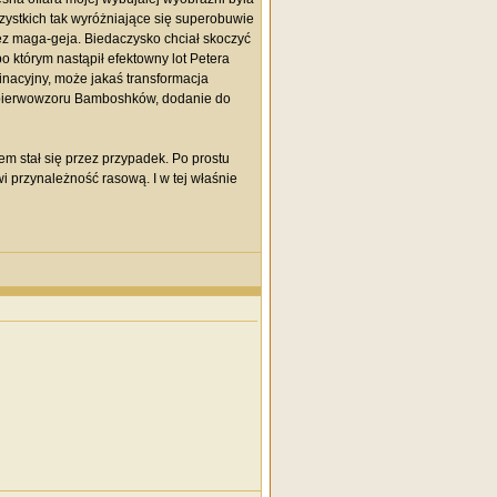
zystkich tak wyróżniające się superobuwie
zez maga-geja. Biedaczysko chciał skoczyć
o którym nastąpił efektowny lot Petera
nacyjny, może jakaś transformacja
e pierwowzoru Bamboshków, dodanie do
m stał się przez przypadek. Po prostu
i przynależność rasową. I w tej właśnie