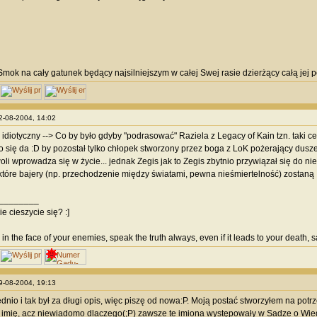
Smok na cały gatunek będący najsilniejszym w całej Swej rasie dzierżący całą jej p
12-08-2004, 14:02
idiotyczny --> Co by było gdyby "podrasować" Raziela z Legacy of Kain tzn. taki ce
 się da :D by pozostał tylko chłopek stworzony przez boga z LoK pożerający dusze 
li wprowadza się w życie... jednak Zegis jak to Zegis zbytnio przywiązał się do ni
które bajery (np. przechodzenie między światami, pewna nieśmiertelność) zostaną 
________
e cieszycie się? :]
 in the face of your enemies, speak the truth always, even if it leads to your death,
29-08-2004, 19:13
dnio i tak był za długi opis, więc piszę od nowa:P. Moją postać stworzyłem na pot
imię, acz niewiadomo dlaczego(;P) zawsze te imiona występowały w Sadze o Wied