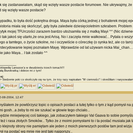
ak się zastanawiałam, skąd się wzięły wasze postacie forumowe. Nie ukrywajmy, że s
d się wzięły wasze postacie?
padku, to była dość pokrętna droga. Maya była córką jednej z bohaterek mojej epo
istoria miała się skończyć, gdy była zaledwie dziesięcioletnim szkrabem. Problem p
rytyk mojej TFUrczości zarazem bardzo utożsamiła się z matką Mayi ^^ (Nic dziwne
i tak jakoś się utarło,że ona jest Arisą. No i zaczęła mnie wałkować... Pytała o wsz
go a tamtego, o życie szkolne, no i oczywiście o córeczkę (o synka też, ale co tam) 
 zdecydowanie lepiej poznałam Mayę. Wprawdzie od lat używam nicka Mai_chan... 
e jako Maya... I tak zostało ^^
________
klopedię Larousse’a w dwudziestu trzech tomach!!!
łą Biurokratką i dobrze mi z tym!
ej:
> Siedzenie poki co skończyło się na tym, że trzy razy napisałam "W ciemności" i skreśliłam i narysował
12-08-2004, 12:47
myślałem że powtórzysz topic o opisach postaci a tutej tylko o tym z kąd pomysł na 
i gosh...a żeby to mi sie szukać w głowie tego chciało...
będzie mniejwięcej coś takiego, jak zobaczyłem takiego Val Gaava to sobie pomyś
też i rasa złotych Smoków... Tylko że z moimi pomysłami to i ta postać musiała jak 
 klejnoty strony nie pamiętam ale jeden z moich pierwszych postów tam jest wizja 
ł na postać wg mnie nie jest taki najgorszy...