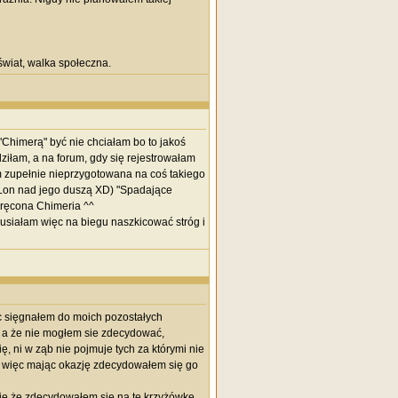
wiat, walka społeczna.
"Chimerą" być nie chciałam bo to jakoś
ziłam, a na forum, gdy się rejestrowałam
am zupełnie nieprzygotowana na coś takiego
 Lon nad jego duszą XD) "Spadające
kręcona Chimeria ^^
usiałam więc na biegu naszkicować stróg i
ięc sięgnałem do moich pozostałych
.. a że nie mogłem sie zdecydować,
ę, ni w ząb nie pojmuje tych za którymi nie
 więc mając okazję zdecydowałem się go
się że zdecydowałem się na tę krzyżówkę