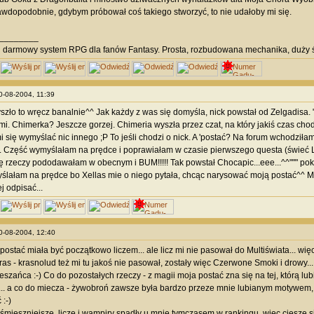
rawdopodobnie, gdybym próbował coś takiego stworzyć, to nie udałoby mi się.
________
i
darmowy system RPG dla fanów Fantasy. Prosta, rozbudowana mechanika, duży ś
30-08-2004, 11:39
szło to wręcz banalnie^^ Jak każdy z was się domyśla, nick powstał od Zelgadisa. 
mi. Chimerka? Jeszcze gorzej. Chimeria wyszła przez czat, na który jakiś czas chod
mi się wymyślać nic innego ;P To jeśli chodzi o nick. A 'postać? Na forum wchodził
". Część wymyślałam na prędce i poprawiałam w czasie pierwszego questa (świeć
ę rzeczy pododawałam w obecnym i BUM!!!!! Tak powstał Chocapic...eee...^^""" po
yślałam na prędce bo Xellas mie o niego pytała, chcąc narysować moją postać^^ M
j odpisać...
30-08-2004, 12:40
 postać miała być początkowo liczem... ale licz mi nie pasował do Multiświata... w
ras - krasnolud też mi tu jakoś nie pasował, zostały więc Czerwone Smoki i drowy.
szańca :-) Co do pozostałych rzeczy - z magii moja postać zna się na tej, którą lubi
.. a co do miecza - żywobroń zawsze była bardzo przeze mnie lubianym motywem,
:-)
jśmieszniejsze, licze i wampiry spadły u mnie tymczasem w rankingu, więc ciesze 