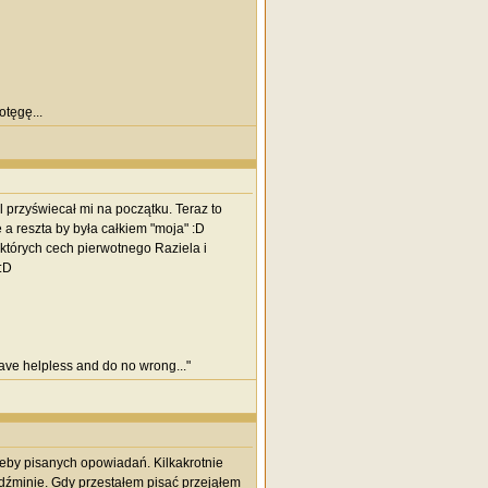
otęgę...
l przyświecał mi na początku. Teraz to
a reszta by była całkiem "moja" :D
ektórych cech pierwotnego Raziela i
:D
 save helpless and do no wrong..."
rzeby pisanych opowiadań. Kilkakrotnie
źminie. Gdy przestałem pisać przejąłem