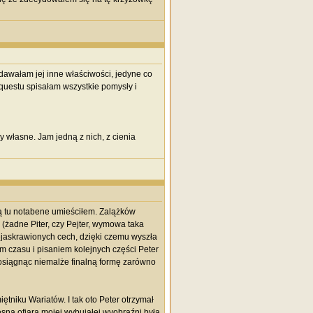
awałam jej inne właściwości, jedyne co
 questu spisałam wszystkie pomysły i
y własne. Jam jedną z nich, z cienia
rą tu notabene umieściłem. Zalążków
 (żadne Piter, czy Pejter, wymowa taka
ejaskrawionych cech, dzięki czemu wyszła
em czasu i pisaniem kolejnych części Peter
osiągnąc niemalże finalną formę zarówno
tniku Wariatów. I tak oto Peter otrzymał
sna ofiara mojej wybujałej wyobraźni była