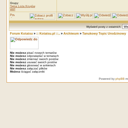
Grupy:
Tajna Loża Knujów
WIP
Wyświetl posty z ostatnich:
Forum Kotatsu
»
:: Kotatsu.pl ::..
»
Archiwum
»
Tanukowy Topic Urodzinowy
Nie możesz
pisać nowych tematów
Nie możesz
odpowiadać w tematach
Nie możesz
zmieniać swoich postów
Nie możesz
usuwać swoich postów
Nie możesz
głosować w ankietach
Nie możesz
załączać plików
Możesz
ściągać załączniki
Powered by
phpBB
mo