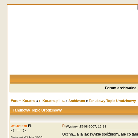
Forum archiwalne,
Forum Kotatsu
»
:: Kotatsu.pl ::..
»
Archiwum
»
Tanukowy Topic Urodzinowy
Tanukowy Topic Urodzinowy
wa-totem
Wysłany: 25-08-2007, 12:18
┐(￣ー￣)┌
Ucchh... a ja jak zwykle spóźniony, ale co ta
Dołączył: 03 Mar 2005