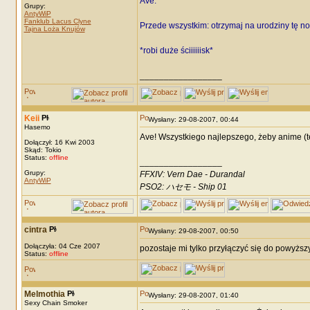
Ave.
Grupy:
AntyWiP
Fanklub Lacus Clyne
Przede wszystkim: otrzymaj na urodziny tę n
Tajna Loża Knujów
*robi duże ściiiiiisk*
_________________
Keii
Wysłany: 29-08-2007, 00:44
Hasemo
Ave! Wszystkiego najlepszego, żeby anime (te
Dołączył: 16 Kwi 2003
Skąd: Tokio
Status:
offline
_________________
Grupy:
FFXIV: Vern Dae - Durandal
AntyWiP
PSO2: ハセモ - Ship 01
cintra
Wysłany: 29-08-2007, 00:50
Dołączyła: 04 Cze 2007
pozostaje mi tylko przyłączyć się do powyższyc
Status:
offline
Melmothia
Wysłany: 29-08-2007, 01:40
Sexy Chain Smoker