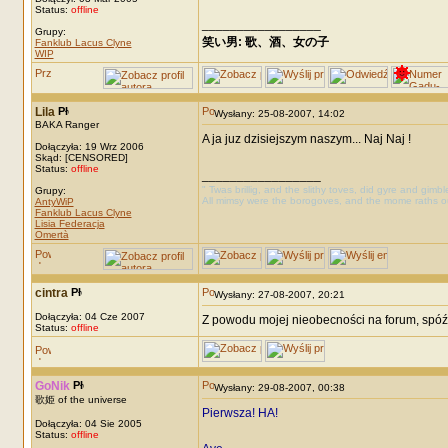
Status:
offline
_________________
Grupy:
笑い男: 歌、酒、女の子 DRM: terror
Fanklub Lacus Clyne
WIP
Lila
Wysłany: 25-08-2007, 14:02
BAKA Ranger
A ja juz dzisiejszym naszym... Naj Naj !
Dołączyła: 19 Wrz 2006
Skąd: [CENSORED]
Status:
offline
_________________
" Twas brillig, and the slithy toves, did gyre and gimb
Grupy:
All mimsy were the borogoves, and the mome raths o
AntyWiP
Fanklub Lacus Clyne
Lisia Federacja
Omertà
cintra
Wysłany: 27-08-2007, 20:21
Dołączyła: 04 Cze 2007
Z powodu mojej nieobecności na forum, spóźni
Status:
offline
GoNik
Wysłany: 29-08-2007, 00:38
歌姫 of the universe
Pierwsza! HA!
Dołączyła: 04 Sie 2005
Status:
offline