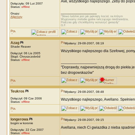
Ave, wszystkiego najlepszego. Żeby do popraw
Dołączyła: 09 Lut 2007
Status:
offline
_________________
Grupy:
"Słowo ludzkie jest jak pęknięty kocioł, na którym
Alijenoty
Wygrywamy melodie godne tańczącego niedźwiedzia,
Podczas gdy chcielibyśmy wzruszyć gwiazdy"
G.F.
Azag
Wysłany: 29-08-2007, 08:19
Shade Reaver
Wszystkiego najlepszego dla Szefowej, pomyś
Dołączył: 06 Lis 2005
Skąd: Chruszczobród
Status:
offline
_________________
"Doprawdy, najpewniejszą drogą do piekła je
bez drogowskazów"
Teukros
Wysłany: 29-08-2007, 08:48
Dołączył: 09 Cze 2006
Wszystkiego najlepszego, Avellano. Spełnieni
Status:
offline
longerowa
Wysłany: 29-08-2007, 09:15
bogini w koronie
Avellana, niech Ci gwiazdka z nieba spadnie! :
Dołączyła: 22 Cze 2007
Status:
offline