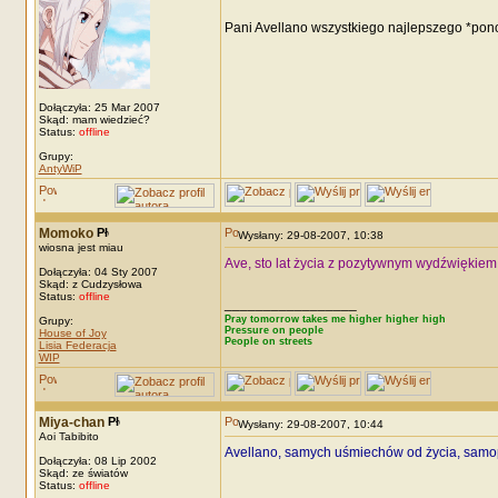
Pani Avellano wszystkiego najlepszego *pono
Dołączyła: 25 Mar 2007
Skąd: mam wiedzieć?
Status:
offline
Grupy:
AntyWiP
Momoko
Wysłany: 29-08-2007, 10:38
wiosna jest miau
Ave, sto lat życia z pozytywnym wydźwiękiem 
Dołączyła: 04 Sty 2007
Skąd: z Cudzysłowa
Status:
offline
_________________
Pray tomorrow takes me higher higher high
Grupy:
Pressure on people
House of Joy
People on streets
Lisia Federacja
WIP
Miya-chan
Wysłany: 29-08-2007, 10:44
Aoi Tabibito
Avellano, samych uśmiechów od życia, samopiszącyc
Dołączyła: 08 Lip 2002
Skąd: ze światów
Status:
offline