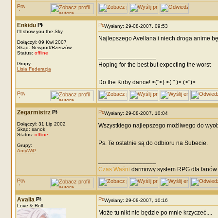
Enkidu
Wysłany: 29-08-2007, 09:53
I'll show you the Sky
Najlepszego Avellana i niech droga anime bę
Dołączył: 09 Kwi 2007
Skąd: Newport/Rzeszów
Status:
offline
_________________
Grupy:
Hoping for the best but expecting the worst
Lisia Federacja
Do the Kirby dance! <("<) <( " )> (>")>
Zegarmistrz
Wysłany: 29-08-2007, 10:04
Dołączył: 31 Lip 2002
Wszystkiego najlepszego możliwego do wyobra
Skąd: sanok
Status:
offline
Ps. Te ostatnie są do odbioru na Subecie.
Grupy:
AntyWiP
_________________
Czas Waśni
darmowy system RPG dla fanów F
Avalia
Wysłany: 29-08-2007, 10:16
Love & Roll
Może tu nikt nie będzie po mnie krzyczeć....