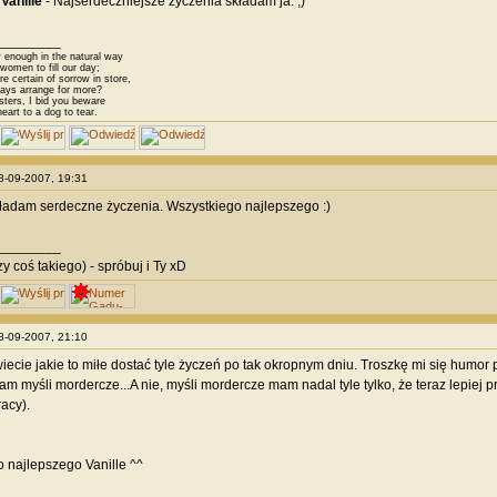
Vanille
- Najserdeczniejsze życzenia składam ja. ;)
________
 enough in the natural way
omen to fill our day;
 certain of sorrow in store,
ys arrange for more?
sters, I bid you beware
eart to a dog to tear.
28-09-2007, 19:31
składam serdeczne życzenia. Wszystkiego najlepszego :)
________
y coś takiego) - spróbuj i Ty xD
28-09-2007, 21:10
iecie jakie to miłe dostać tyle życzeń po tak okropnym dniu. Troszkę mi się humor
łam myśli mordercze...A nie, myśli mordercze mam nadal tyle tylko, że teraz lepiej 
acy).
 najlepszego Vanille ^^