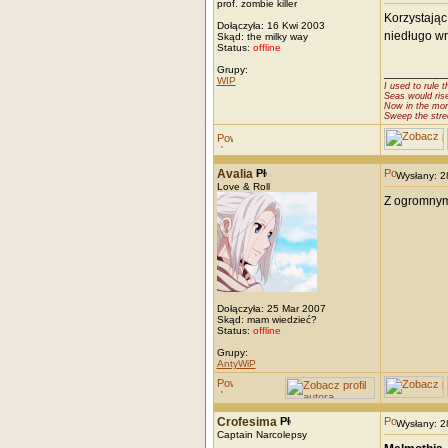
prof. zombie killer
Korzystając 
Dołączyła: 16 Kwi 2003
niedługo wr
Skąd: the milky way
Status:
offline
Grupy:
_________
WIP
I used to rule t
Seas would ris
Now in the mor
Sweep the stre
Avalia
Wysłany: 
Love & Roll
Z ogromnym 
Dołączyła: 25 Mar 2007
Skąd: mam wiedzieć?
Status:
offline
Grupy:
AntyWiP
Crofesima
Wysłany: 
Captain Narcolepsy