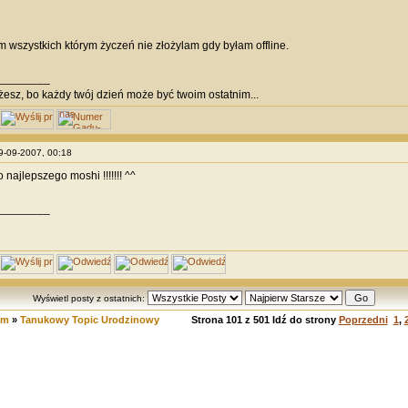
 wszystkich którym życzeń nie złożylam gdy byłam offline.
________
żesz, bo każdy twój dzień może być twoim ostatnim...
29-09-2007, 00:18
najlepszego moshi !!!!!!! ^^
________
Wyświetl posty z ostatnich:
um
»
Tanukowy Topic Urodzinowy
Strona
101
z
501
Idź do strony
Poprzedni
1
,