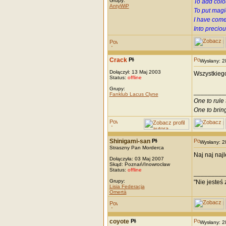
Grupy:
To add colo
AntyWiP
To put magi
I have come
Into precio
Crack
Wysłany: 
Dołączył: 13 Maj 2003
Wszystkiego
Status:
offline
Grupy:
_________
Fanklub Lacus Clyne
One to rule 
One to brin
Shinigami-san
Wysłany: 
Straszny Pan Morderca
Naj naj naj
Dołączyła: 03 Maj 2007
Skąd: Poznań/Inowrocław
Status:
offline
_________
Grupy:
"Nie jesteś 
Lisia Federacja
Omertà
coyote
Wysłany: 