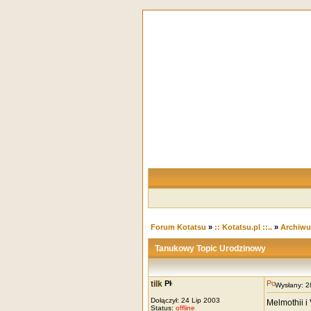
Forum Kotatsu
»
:: Kotatsu.pl ::..
»
Archiw
Tanukowy Topic Urodzinowy
tilk
Wysłany: 
Dołączył: 24 Lip 2003
Melmothii i
Status:
offline