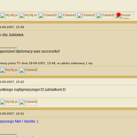
28-09-2007, 15:38
 dla Jubilatek.
________
ponized diplomacy was successful!
fm
niony przez
dnia 28-09-2007, 15:48, w całości zmieniany 1 raz
28-09-2007, 15:42
ystkiego najfajniejszego!:D jubilatkom:D
28-09-2007, 16:01
jlepszego Mel i Vanille :)
________