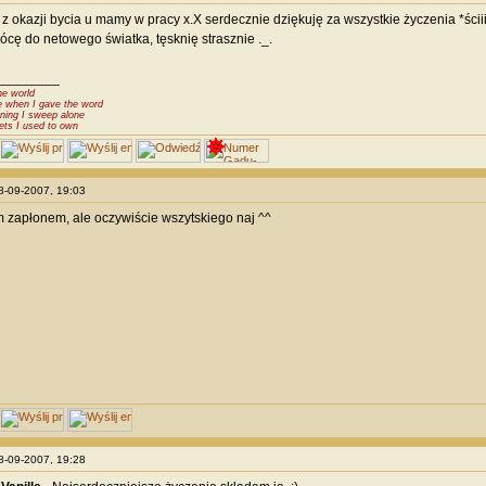
z okazji bycia u mamy w pracy x.X serdecznie dziękuję za wszystkie życzenia *ściiiiiiiii
ócę do netowego światka, tęsknię strasznie ._.
________
he world
e when I gave the word
ning I sweep alone
ets I used to own
28-09-2007, 19:03
zapłonem, ale oczywiście wszytskiego naj ^^
28-09-2007, 19:28