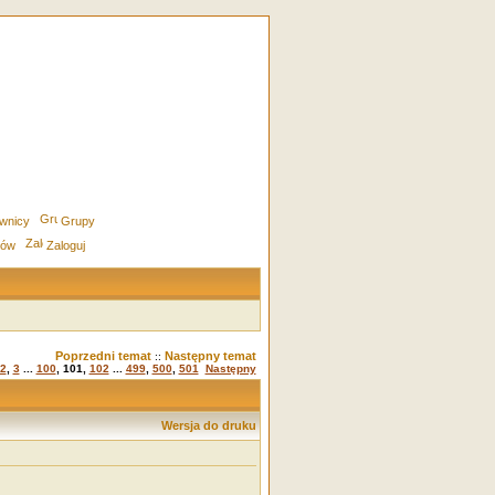
wnicy
Grupy
rów
Zaloguj
Poprzedni temat
Następny temat
::
2
,
3
...
100
,
101
,
102
...
499
,
500
,
501
Następny
Wersja do druku