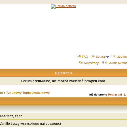
FAQ
Szukaj
Użytko
Rejestracja
Galeria Avata
Ogłoszenie
Forum archiwalne, nie można zakładać nowych kont.
um
»
Tanukowy Topic Urodzinowy
Idź do strony
Poprzedni
1
,
28-09-2007, 15:35
 Vanille życzę wszystkiego najlepszego:)