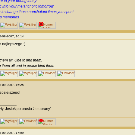
ur to your boring today
c into your melancholic tomorrow
 to change those nonchalant times you spent
us memories
28-09-2007, 16:14
 najlepszego :)
________
them all, One to find them,
g them all and in peace bind them
28-09-2007, 16:25
lepsiejszego!
________
zły. Jesteś po prostu źle ubrany"
28-09-2007, 17:09