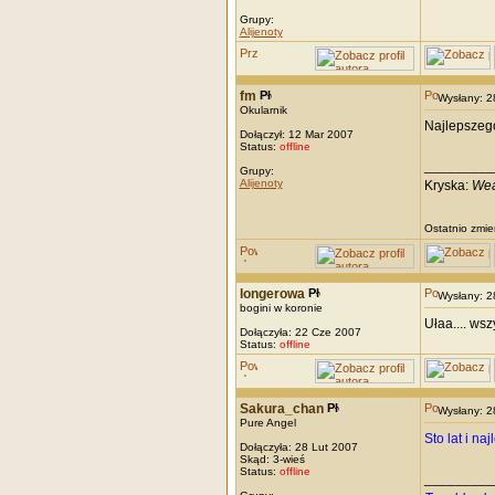
Grupy:
Alijenoty
fm
Wysłany: 
Okularnik
Najlepszego
Dołączył: 12 Mar 2007
Status:
offline
_________
Grupy:
Alijenoty
Kryska:
Wea
Ostatnio zmie
longerowa
Wysłany: 
bogini w koronie
Ułaa.... wsz
Dołączyła: 22 Cze 2007
Status:
offline
Sakura_chan
Wysłany: 
Pure Angel
Sto lat i na
Dołączyła: 28 Lut 2007
Skąd: 3-wieś
Status:
offline
_________