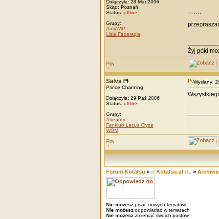
Dołączyła: 28 Mar 2006
Skąd: Poznań
Status:
offline
```````
Grupy:
przepraszam
AntyWiP
Lisia Federacja
_________
Żyj póki mo
Salva
Wysłany: 
Prince Charming
Wszystkiego 
Dołączyła: 29 Paź 2006
Status:
offline
_________
Grupy:
Alijenoty
Fanklub Lacus Clyne
WOM
Forum Kotatsu
»
:: Kotatsu.pl ::..
»
Archiw
Nie możesz
pisać nowych tematów
Nie możesz
odpowiadać w tematach
Nie możesz
zmieniać swoich postów