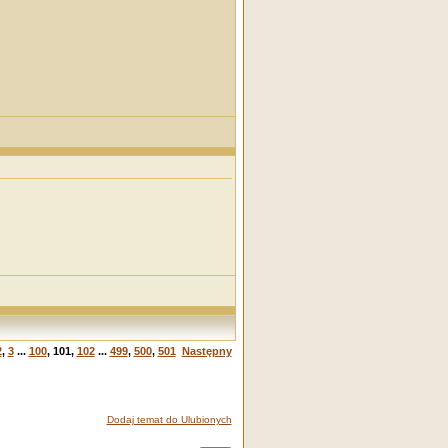
2
,
3
...
100
,
101
,
102
...
499
,
500
,
501
Następny
Dodaj temat do Ulubionych