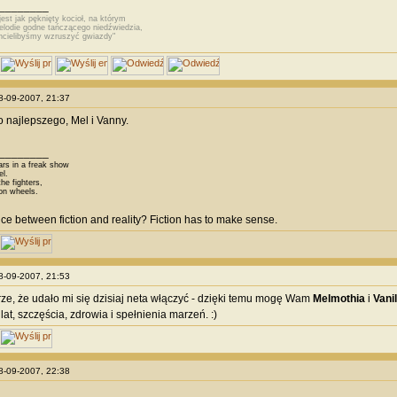
________
jest jak pęknięty kocioł, na którym
odie godne tańczącego niedźwiedzia,
hcielibyśmy wzruszyć gwiazdy"
28-09-2007, 21:37
 najlepszego, Mel i Vanny.
________
ars in a freak show
el.
he fighters,
on wheels.
nce between fiction and reality? Fiction has to make sense.
28-09-2007, 21:53
brze, że udało mi się dzisiaj neta włączyć - dzięki temu mogę Wam
Melmothia
i
Vanil
at, szczęścia, zdrowia i spełnienia marzeń. :)
28-09-2007, 22:38