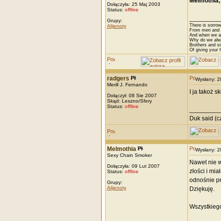
Melmothia, 
Dołączyła: 25 Maj 2003
Status:
offline
_________
Grupy:
There is sorrow
Alijenoty
From men and w
And when we are
Why do we alwa
Brothers and si
Of giving your h
radgers
Wysłany: 
Merill J. Fernando
I ja takoż 
Dołączył: 08 Sie 2007
Skąd: Leszno/Sfery
Status:
offline
_________
Duk said (cz
Melmothia
Wysłany: 
Sexy Chain Smoker
Nawet nie w
Dołączyła: 09 Lut 2007
złości i mia
Status:
offline
odnośnie pr
Grupy:
Alijenoty
Dziękuję.
Wszystkiego