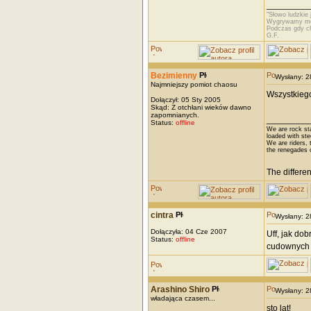
_________
"Słowo ludzkie 
Wygrywamy mel
Podczas gdy c
G.F.
Bezimienny
Wysłany: 
Najmniejszy pomiot chaosu
Wszystkiego
Dołączył: 05 Sty 2005
Skąd: Z otchłani wieków dawno
zapomnianych.
_________
Status:
offline
We are rock st
loaded with ste
We are riders, t
the renegades 
The differe
cintra
Wysłany: 
Dołączyła: 04 Cze 2007
Uff, jak do
Status:
offline
cudownych l
Arashino Shiro
Wysłany: 
władająca czasem...
sto lat!