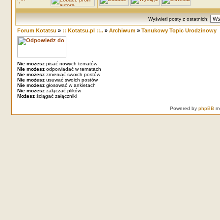
Wyświetl posty z ostatnich:
Forum Kotatsu
»
:: Kotatsu.pl ::..
»
Archiwum
»
Tanukowy Topic Urodzinowy
Nie możesz
pisać nowych tematów
Nie możesz
odpowiadać w tematach
Nie możesz
zmieniać swoich postów
Nie możesz
usuwać swoich postów
Nie możesz
głosować w ankietach
Nie możesz
załączać plików
Możesz
ściągać załączniki
Powered by
phpBB
mo