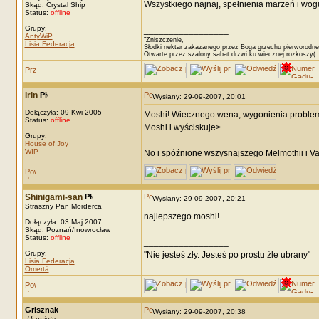
Wszystkiego najnaj, spełnienia marzeń i wog
Skąd: Crystal Ship
Status:
offline
Grupy:
_________________
AntyWiP
"Zniszczenie,
Lisia Federacja
Słodki nektar zakazanego przez Boga grzechu pierworodne
Otwarte przez szalony sabat drzwi ku wiecznej rozkoszy(..
Irin
Wysłany: 29-09-2007, 20:01
Dołączyła: 09 Kwi 2005
Moshi! Wiecznego wena, wygonienia problemów
Status:
offline
Moshi i wyściskuje>
Grupy:
House of Joy
WIP
No i spóźnione wszysnajszego Melmothii i V
Shinigami-san
Wysłany: 29-09-2007, 20:21
Straszny Pan Morderca
najlepszego moshi!
Dołączyła: 03 Maj 2007
Skąd: Poznań/Inowrocław
Status:
offline
_________________
Grupy:
"Nie jesteś zły. Jesteś po prostu źle ubrany"
Lisia Federacja
Omertà
Grisznak
Wysłany: 29-09-2007, 20:38
-
Usunięty
-