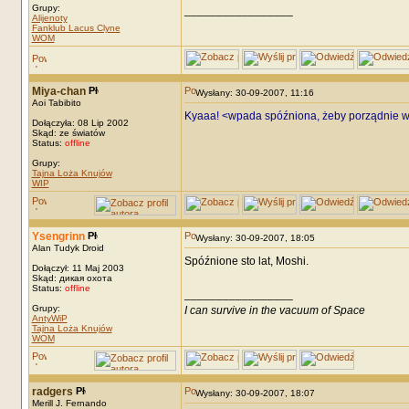
Grupy:
_________________
Alijenoty
Fanklub Lacus Clyne
WOM
Miya-chan
Wysłany: 30-09-2007, 11:16
Aoi Tabibito
Kyaaa! <wpada spóźniona, żeby porządnie wy
Dołączyła: 08 Lip 2002
Skąd: ze światów
Status:
offline
Grupy:
Tajna Loża Knujów
WIP
Ysengrinn
Wysłany: 30-09-2007, 18:05
Alan Tudyk Droid
Spóźnione sto lat, Moshi.
Dołączył: 11 Maj 2003
Skąd: дикая охота
Status:
offline
_________________
Grupy:
I can survive in the vacuum of Space
AntyWiP
Tajna Loża Knujów
WOM
radgers
Wysłany: 30-09-2007, 18:07
Merill J. Fernando