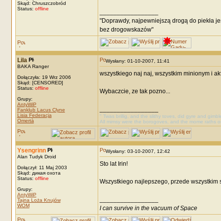
Skąd: Chruszczobród
Status:
offline
_________________
"Doprawdy, najpewniejszą drogą do piekła je
bez drogowskazów"
Lila
Wysłany: 01-10-2007, 11:41
BAKA Ranger
wszystkiego naj naj, wszystkim minionym i ak
Dołączyła: 19 Wrz 2006
Skąd: [CENSORED]
Status:
offline
Wybaczcie, ze tak pozno...
Grupy:
AntyWiP
_________________
Fanklub Lacus Clyne
Lisia Federacja
" Twas brillig, and the slithy toves, did gyre and gimb
Omertà
All mimsy were the borogoves, and the mome raths o
Ysengrinn
Wysłany: 03-10-2007, 12:42
Alan Tudyk Droid
Sto lat Irin!
Dołączył: 11 Maj 2003
Skąd: дикая охота
Status:
offline
Wszystkiego najlepszego, przede wszystkim s
Grupy:
AntyWiP
_________________
Tajna Loża Knujów
WOM
I can survive in the vacuum of Space