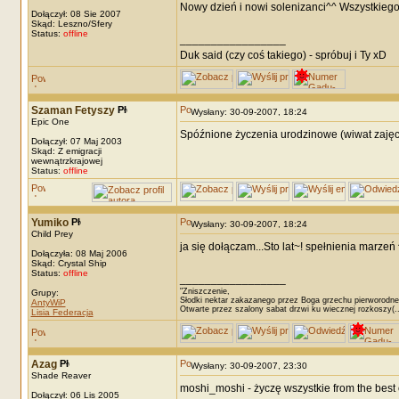
Nowy dzień i nowi solenizanci^^ Wszystkieg
Dołączył: 08 Sie 2007
Skąd: Leszno/Sfery
Status:
offline
_________________
Duk said (czy coś takiego) - spróbuj i Ty xD
Szaman Fetyszy
Wysłany: 30-09-2007, 18:24
Epic One
Spóźnione życzenia urodzinowe (wiwat zajęci
Dołączył: 07 Maj 2003
Skąd: Z emigracji
wewnątrzkrajowej
Status:
offline
Yumiko
Wysłany: 30-09-2007, 18:24
Child Prey
ja się dołączam...Sto lat~! spełnienia marzeń 
Dołączyła: 08 Maj 2006
Skąd: Crystal Ship
Status:
offline
_________________
"Zniszczenie,
Grupy:
Słodki nektar zakazanego przez Boga grzechu pierworodne
AntyWiP
Otwarte przez szalony sabat drzwi ku wiecznej rozkoszy(..
Lisia Federacja
Azag
Wysłany: 30-09-2007, 23:30
Shade Reaver
moshi_moshi - życzę wszystkie from the best o
Dołączył: 06 Lis 2005