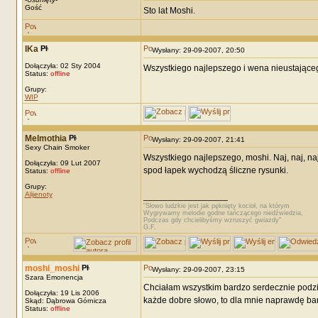
Gość
Sto lat Moshi.
IKa
Wysłany: 29-09-2007, 20:50
Dołączyła: 02 Sty 2004
Wszystkiego najlepszego i wena nieustające
Status:
offline
Grupy:
WIP
Melmothia
Wysłany: 29-09-2007, 21:41
Sexy Chain Smoker
Wszystkiego najlepszego, moshi. Naj, naj, naj
Dołączyła: 09 Lut 2007
spod łapek wychodzą śliczne rysunki.
Status:
offline
Grupy:
Alijenoty
_________________
"Słowo ludzkie jest jak pęknięty kocioł, na którym
Wygrywamy melodie godne tańczącego niedźwiedzia,
Podczas gdy chcielibyśmy wzruszyć gwiazdy"
G.F.
moshi_moshi
Wysłany: 29-09-2007, 23:15
Szara Emonencja
Chciałam wszystkim bardzo serdecznie podzię
Dołączyła: 19 Lis 2006
każde dobre słowo, to dla mnie naprawdę bardzo
Skąd: Dąbrowa Górnicza
Status:
offline