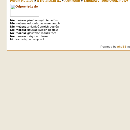
Forum Kotatsu
»
:: Kotatsu.pl ::..
»
Archiwum
»
Tanukowy Topic Urodzinowy
Nie możesz
pisać nowych tematów
Nie możesz
odpowiadać w tematach
Nie możesz
zmieniać swoich postów
Nie możesz
usuwać swoich postów
Nie możesz
głosować w ankietach
Nie możesz
załączać plików
Możesz
ściągać załączniki
Powered by
phpBB
mo