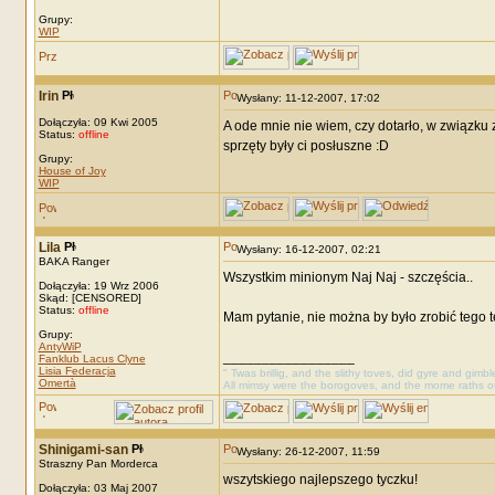
Grupy:
WIP
Irin
Wysłany: 11-12-2007, 17:02
Dołączyła: 09 Kwi 2005
A ode mnie nie wiem, czy dotarło, w związku z
Status:
offline
sprzęty były ci posłuszne :D
Grupy:
House of Joy
WIP
Lila
Wysłany: 16-12-2007, 02:21
BAKA Ranger
Wszystkim minionym Naj Naj - szczęścia..
Dołączyła: 19 Wrz 2006
Skąd: [CENSORED]
Status:
offline
Mam pytanie, nie można by było zrobić tego 
Grupy:
AntyWiP
_________________
Fanklub Lacus Clyne
Lisia Federacja
" Twas brillig, and the slithy toves, did gyre and gimb
Omertà
All mimsy were the borogoves, and the mome raths o
Shinigami-san
Wysłany: 26-12-2007, 11:59
Straszny Pan Morderca
wszytskiego najlepszego tyczku!
Dołączyła: 03 Maj 2007