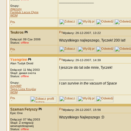
_________________
Grupy:
Alijenoty
Fanklub Lacus Clyne
WOM
Teukros
Wysłany: 26-12-2007, 13:22
Dołączył: 09 Cze 2006
Wszystkiego najlepszego, Tyczek! 200 lat!
Status:
offline
Ysengrinn
Wysłany: 26-12-2007, 14:39
Alan Tudyk Droid
I jeszcze sto lat ode mnie, Tyczek!
Dołączył: 11 Maj 2003
Skąd: дикая охота
Status:
offline
_________________
Grupy:
I can survive in the vacuum of Space
AntyWiP
Tajna Loża Knujów
WOM
Szaman Fetyszy
Wysłany: 26-12-2007, 15:56
Epic One
Wszystkiego Najlepszego :D
Dołączył: 07 Maj 2003
Skąd: Z emigracji
wewnątrzkrajowej
Status:
offline