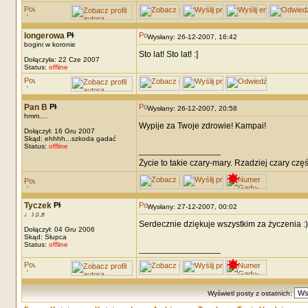
longerowa
Wysłany: 26-12-2007, 16:42
bogini w koronie
Sto lat! Sto lat! :]
Dołączyła: 22 Cze 2007
Status:
offline
Pan B
Wysłany: 26-12-2007, 20:58
hmm....
Wypije za Twoje zdrowie! Kampai!
Dołączył: 16 Gru 2007
Skąd: ehhhh...szkoda gadać
Status:
offline
_________________
Życie to takie czary-mary. Rzadziej czary częś
Tyczek
Wysłany: 27-12-2007, 00:02
♩♪♫♬
Serdecznie dziękuje wszystkim za życzenia :)
Dołączył: 04 Gru 2006
Skąd: Słupca
Status:
offline
_________________
Wyświetl posty z ostatnich: