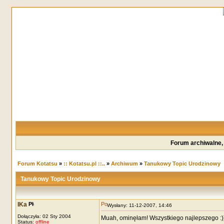
Forum archiwalne,
Forum Kotatsu
»
:: Kotatsu.pl ::..
»
Archiwum
»
Tanukowy Topic Urodzinowy
Tanukowy Topic Urodzinowy
IKa
Wysłany: 11-12-2007, 14:46
Dołączyła: 02 Sty 2004
Muah, ominęłam! Wszystkiego najlepszego :)
Status:
offline