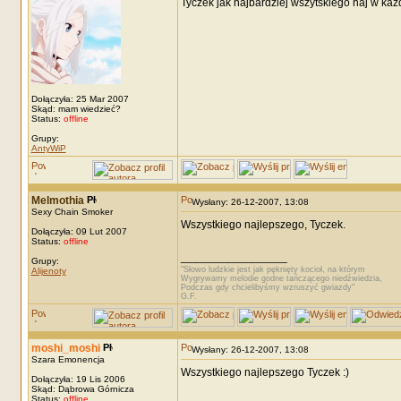
Tyczek jak najbardziej wszytskiego naj w każd
Dołączyła: 25 Mar 2007
Skąd: mam wiedzieć?
Status:
offline
Grupy:
AntyWiP
Melmothia
Wysłany: 26-12-2007, 13:08
Sexy Chain Smoker
Wszystkiego najlepszego, Tyczek.
Dołączyła: 09 Lut 2007
Status:
offline
_________________
Grupy:
"Słowo ludzkie jest jak pęknięty kocioł, na którym
Alijenoty
Wygrywamy melodie godne tańczącego niedźwiedzia,
Podczas gdy chcielibyśmy wzruszyć gwiazdy"
G.F.
moshi_moshi
Wysłany: 26-12-2007, 13:08
Szara Emonencja
Wszystkiego najlepszego Tyczek :)
Dołączyła: 19 Lis 2006
Skąd: Dąbrowa Górnicza
Status:
offline