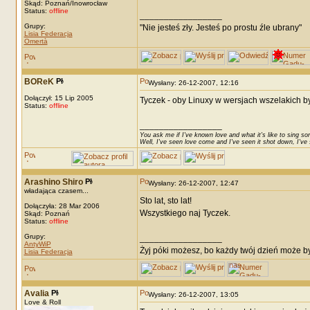
Skąd: Poznań/Inowrocław
Status:
offline
_________________
Grupy:
"Nie jesteś zły. Jesteś po prostu źle ubrany"
Lisia Federacja
Omertà
BOReK
Wysłany: 26-12-2007, 12:16
Dołączył: 15 Lip 2005
Tyczek - oby Linuxy w wersjach wszelakich był
Status:
offline
_________________
You ask me if I've known love and what it's like to sing son
Well, I've seen love come and I've seen it shot down, I've s
Arashino Shiro
Wysłany: 26-12-2007, 12:47
władająca czasem...
Sto lat, sto lat!
Dołączyła: 28 Mar 2006
Wszystkiego naj Tyczek.
Skąd: Poznań
Status:
offline
Grupy:
_________________
AntyWiP
Żyj póki możesz, bo każdy twój dzień może by
Lisia Federacja
Avalia
Wysłany: 26-12-2007, 13:05
Love & Roll