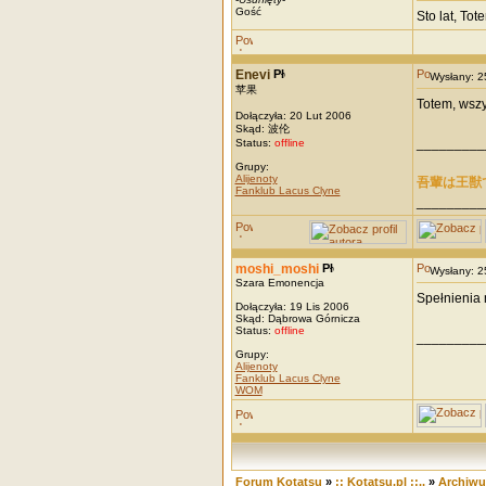
Gość
Sto lat, Tot
Enevi
Wysłany: 
苹果
Totem, wszy
Dołączyła: 20 Lut 2006
Skąd: 波伦
_________
Status:
offline
Grupy:
Alijenoty
吾輩は王獣
Fanklub Lacus Clyne
_________
moshi_moshi
Wysłany: 
Szara Emonencja
Spełnienia 
Dołączyła: 19 Lis 2006
Skąd: Dąbrowa Górnicza
Status:
offline
_________
Grupy:
Alijenoty
Fanklub Lacus Clyne
WOM
Forum Kotatsu
»
:: Kotatsu.pl ::..
»
Archiw