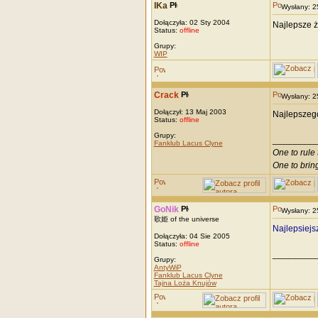
IKa
Wysłany: 
Dołączyła: 02 Sty 2004
Najlepsze ż
Status:
offline
Grupy:
WIP
Crack
Wysłany: 
Dołączył: 13 Maj 2003
Najlepszego
Status:
offline
Grupy:
_________
Fanklub Lacus Clyne
One to rule 
One to brin
GoNik
Wysłany: 
歌姫 of the universe
Najlepsiejsz
Dołączyła: 04 Sie 2005
Status:
offline
_________
Grupy:
AntyWiP
Fanklub Lacus Clyne
Tajna Loża Knujów