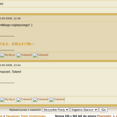
em!
25-05-2008, 12:36
stkiego najlepszego! :)
________
である。名前はまだ無い。
________
25-05-2008, 13:44
marzeń, Totem!
________
Wyświetl posty z ostatnich:
um
»
Tanukowy Topic Urodzinowy
Strona
155
z
501
Idź do strony
Poprzedni
1
,