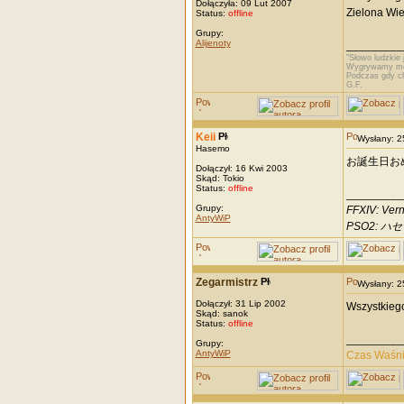
Dołączyła: 09 Lut 2007
Zielona Wie
Status:
offline
Grupy:
Alijenoty
_________
"Słowo ludzkie 
Wygrywamy mel
Podczas gdy c
G.F.
Keii
Wysłany: 
Hasemo
お誕生日お
Dołączył: 16 Kwi 2003
Skąd: Tokio
Status:
offline
_________
Grupy:
FFXIV: Vern
AntyWiP
PSO2: ハセモ
Zegarmistrz
Wysłany: 
Dołączył: 31 Lip 2002
Wszystkieg
Skąd: sanok
Status:
offline
_________
Grupy:
AntyWiP
Czas Waśn