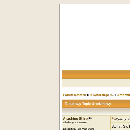
Forum Kotatsu
»
:: Kotatsu.pl ::..
»
Archiw
Tanukowy Topic Urodzinowy
Arashino Shiro
Wysłany: 
władająca czasem...
Sto lat, Sto
Dołączyła: 28 Mar 2006