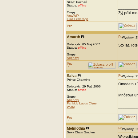
Skąd: Poznań
Status:
offline
_________
Grupy:
Żyj póki mo
AntyWiP
Lisia Federacja
Amarth
Wysłany: 
Dołączyła: 05 Maj 2007
Sto lat, To
Status:
offline
Grupy:
Alijenoty
Salva
Wysłany: 
Prince Charming
Omedetou T
Dołączyła: 29 Paź 2006
Status:
offline
Mnóstwa uro
Grupy:
Alijenoty
Fanklub Lacus Clyne
_________
WOM
Melmothia
Wysłany: 
Sexy Chain Smoker
Wszystkiego