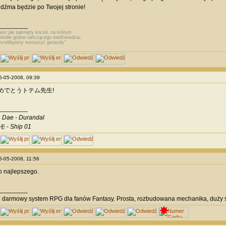
dźma będzie po Twojej stronie!
________
jest jak pęknięty kocioł, na którym
odie godne tańczącego niedźwiedzia,
hcielibyśmy wzruszyć gwiazdy"
25-05-2008, 09:39
めでとうトテム先生!
________
 Dae - Durandal
 - Ship 01
25-05-2008, 11:56
o najlepszego.
________
i
darmowy system RPG dla fanów Fantasy. Prosta, rozbudowana mechanika, duży ś