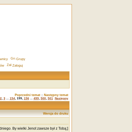
wnicy
Grupy
rów
Zaloguj
Poprzedni temat
Następny temat
::
2
,
3
...
154
,
155
,
156
...
499
,
500
,
501
Następny
Wersja do druku
edniego. By wielki Jenot zawsze był z Tobą;]