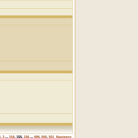
2
,
3
...
154
,
155
,
156
...
499
,
500
,
501
Następny