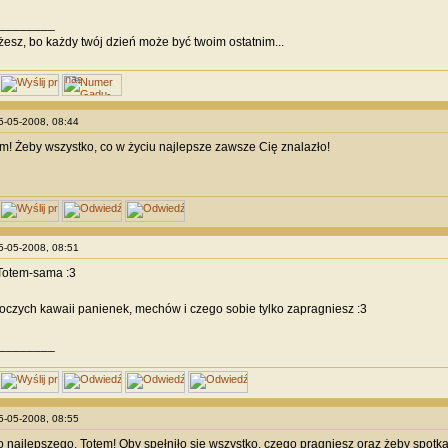
________
żesz, bo każdy twój dzień może być twoim ostatnim...
25-05-2008, 08:44
tem! Żeby wszystko, co w życiu najlepsze zawsze Cię znalazło!
25-05-2008, 08:51
otem-sama :3
czych kawaii panienek, mechów i czego sobie tylko zapragniesz :3
________
25-05-2008, 08:55
 najlepszego, Totem! Oby spełniło się wszystko, czego pragniesz oraz żeby spotka