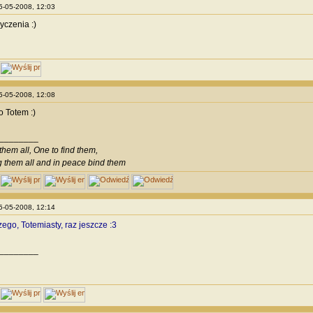
25-05-2008, 12:03
yczenia :)
25-05-2008, 12:08
 Totem :)
________
them all, One to find them,
g them all and in peace bind them
25-05-2008, 12:14
ego, Totemiasty, raz jeszcze :3
________