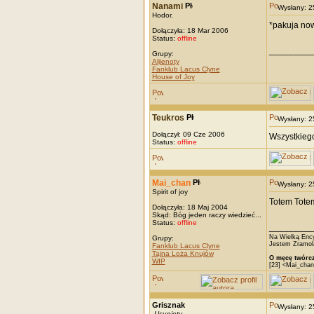
Nanami
Wysłany: 
Hodor.
*pakuja now
Dołączyła: 18 Mar 2006
Status:
offline
_________
Grupy:
Alijenoty
Fanklub Lacus Clyne
House of Joy
Teukros
Wysłany: 
Dołączył: 09 Cze 2006
Wszystkiego
Status:
offline
Mai_chan
Wysłany: 
Spirit of joy
Totem Totem
Dołączyła: 18 Maj 2004
Skąd: Bóg jeden raczy wiedzieć...
Status:
offline
_________
Na Wielką Ency
Grupy:
Jestem Zramola
Fanklub Lacus Clyne
Tajna Loża Knujów
O męcę twórcz
WIP
[23] <Mai_chan
Grisznak
Wysłany: 
-
Usunięty
-