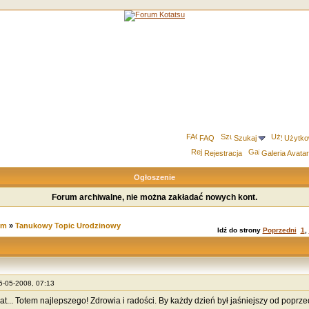
FAQ
Szukaj
Użytko
Rejestracja
Galeria Avata
Ogłoszenie
Forum archiwalne, nie można zakładać nowych kont.
um
»
Tanukowy Topic Urodzinowy
Idź do strony
Poprzedni
1
,
25-05-2008, 07:13
 lat... Totem najlepszego! Zdrowia i radości. By każdy dzień był jaśniejszy od poprz