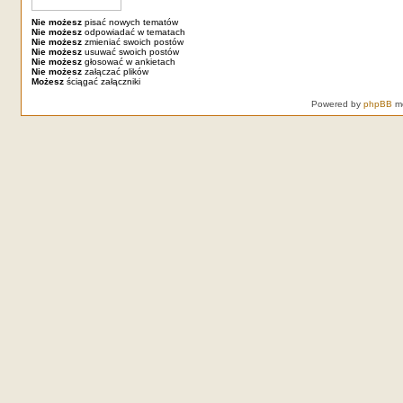
Nie możesz
pisać nowych tematów
Nie możesz
odpowiadać w tematach
Nie możesz
zmieniać swoich postów
Nie możesz
usuwać swoich postów
Nie możesz
głosować w ankietach
Nie możesz
załączać plików
Możesz
ściągać załączniki
Powered by
phpBB
mo