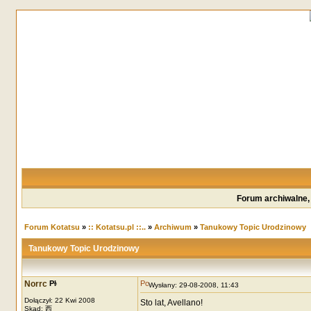
Forum archiwalne,
Forum Kotatsu
»
:: Kotatsu.pl ::..
»
Archiwum
»
Tanukowy Topic Urodzinowy
Tanukowy Topic Urodzinowy
Norrc
Wysłany: 29-08-2008, 11:43
Dołączył: 22 Kwi 2008
Sto lat, Avellano!
Skąd: 西