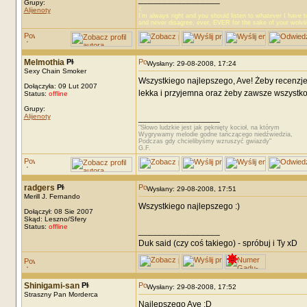
Grupy:
☾
Alijenoty
I’m always right and you should listen to whatever I have t
and never disagree, ever, EVER for the sake of your wolvl
Melmothia
Wysłany: 29-08-2008, 17:24
Sexy Chain Smoker
Wszystkiego najlepszego, Ave! Żeby recenzje
Dołączyła: 09 Lut 2007
lekka i przyjemna oraz żeby zawsze wszystko u
Status:
offline
Grupy:
Alijenoty
_________________
"Słowo ludzkie jest jak pęknięty kocioł, na którym
Wygrywamy melodie godne tańczącego niedźwiedzia,
Podczas gdy chcielibyśmy wzruszyć gwiazdy"
G.F.
radgers
Wysłany: 29-08-2008, 17:51
Merill J. Fernando
Wszystkiego najlepszego :)
Dołączył: 08 Sie 2007
Skąd: Leszno/Sfery
Status:
offline
_________________
Duk said (czy coś takiego) - spróbuj i Ty xD
Shinigami-san
Wysłany: 29-08-2008, 17:52
Straszny Pan Morderca
Najlepszego Ave :D