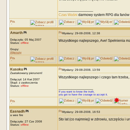
_________________
Czas Waśni
darmowy system RPG dla fanów F
Amarth
Wysłany: 29-08-2008, 12:38
Dołączyła: 05 Maj 2007
Wszystkiego najlepszego, Ave! Spełnienia m
Status:
offline
Grupy:
Alijenoty
Kusoku
Wysłany: 29-08-2008, 13:59
Zaatakowany pierunem!
Wszystkiego najlepszego i czego tam trzeba,
Dołączył: 14 Kwi 2007
Skąd: z zaskoczenia
Status:
offline
_________________
If you want to know the truth,
you got to have the courage to accept it.
Easnadh
Wysłany: 29-08-2008, 16:53
a wee fire
Sto lat (co najmniej) w zdrowiu, szczęściu i 
Dołączyła: 27 Cze 2008
Status:
offline
_________________