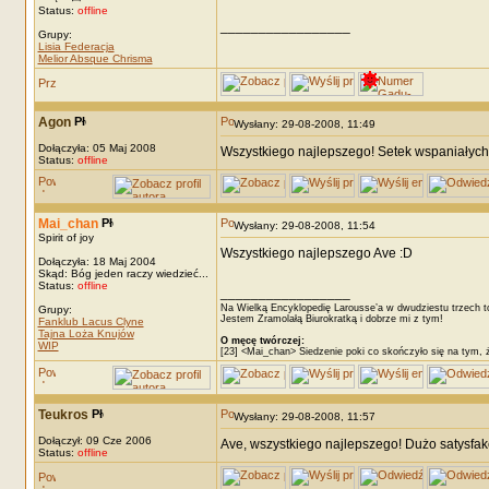
Status:
offline
_________________
Grupy:
Lisia Federacja
Melior Absque Chrisma
Agon
Wysłany: 29-08-2008, 11:49
Dołączyła: 05 Maj 2008
Wszystkiego najlepszego! Setek wspaniałych r
Status:
offline
Mai_chan
Wysłany: 29-08-2008, 11:54
Spirit of joy
Wszystkiego najlepszego Ave :D
Dołączyła: 18 Maj 2004
Skąd: Bóg jeden raczy wiedzieć...
Status:
offline
_________________
Na Wielką Encyklopedię Larousse’a w dwudziestu trzech t
Grupy:
Jestem Zramolałą Biurokratką i dobrze mi z tym!
Fanklub Lacus Clyne
Tajna Loża Knujów
O męcę twórczej:
WIP
[23] <Mai_chan> Siedzenie poki co skończyło się na tym, 
Teukros
Wysłany: 29-08-2008, 11:57
Dołączył: 09 Cze 2006
Ave, wszystkiego najlepszego! Dużo satysfakcj
Status:
offline