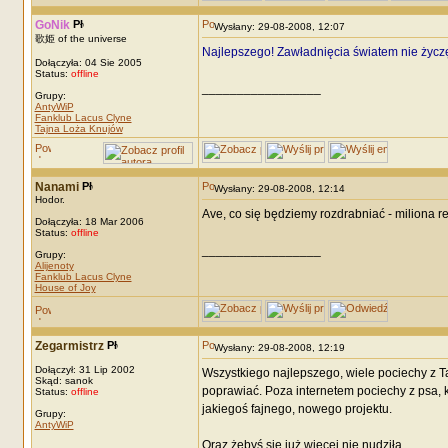
GoNik
Wysłany: 29-08-2008, 12:07
歌姫 of the universe
Najlepszego! Zawładnięcia światem nie życzę,
Dołączyła: 04 Sie 2005
Status:
offline
_________________
Grupy:
AntyWiP
Fanklub Lacus Clyne
Tajna Loża Knujów
Nanami
Wysłany: 29-08-2008, 12:14
Hodor.
Ave, co się będziemy rozdrabniać - miliona re
Dołączyła: 18 Mar 2006
Status:
offline
_________________
Grupy:
Alijenoty
Fanklub Lacus Clyne
House of Joy
Zegarmistrz
Wysłany: 29-08-2008, 12:19
Dołączył: 31 Lip 2002
Wszystkiego najlepszego, wiele pociechy z Ta
Skąd: sanok
poprawiać. Poza internetem pociechy z psa, ko
Status:
offline
jakiegoś fajnego, nowego projektu.
Grupy:
AntyWiP
Oraz żebyś się już więcej nie nudziła.