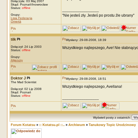
Dołączyła: 03 Maj 2007
Skąd: Poznań/Inowrocław
Status:
offline
_________________
Grupy:
"Nie jesteś zły. Jesteś po prostu źle ubrany"
Lisia Federacja
Omertà
tilk
Wysłany: 29-08-2008, 18:39
Dołączył: 24 Lip 2003
Wszystkiego najlepszego, Ave! Nie słabnących
Status:
offline
Grupy:
Alijenoty
Doktor J
Wysłany: 29-08-2008, 18:51
The Mad Scientist
Wszystkiego najlepszego, Avellana!
Dołączył: 02 Lip 2008
Skąd: Poznań
Status:
offline
_________________
Wyświetl posty z ostatnich:
Forum Kotatsu
»
:: Kotatsu.pl ::..
»
Archiwum
»
Tanukowy Topic Urodzinowy