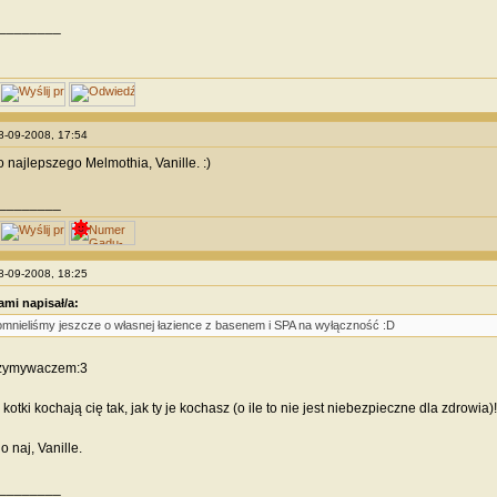
________
28-09-2008, 17:54
 najlepszego Melmothia, Vanille. :)
________
28-09-2008, 18:25
mi napisał/a:
mnieliśmy jeszcze o własnej łazience z basenem i SPA na wyłączność :D
rzymywaczem:3
kotki kochają cię tak, jak ty je kochasz (o ile to nie jest niebezpieczne dla zdrowia)!
o naj, Vanille.
________