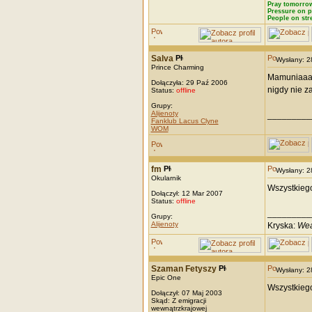
Pray tomorrow
Pressure on p
People on str
Salva
Wysłany: 
Prince Charming
Mamuniaaaaa
Dołączyła: 29 Paź 2006
nigdy nie z
Status:
offline
Grupy:
Alijenoty
_________
Fanklub Lacus Clyne
WOM
fm
Wysłany: 
Okularnik
Wszystkiego
Dołączył: 12 Mar 2007
Status:
offline
_________
Grupy:
Alijenoty
Kryska:
Wea
Szaman Fetyszy
Wysłany: 
Epic One
Wszystkieg
Dołączył: 07 Maj 2003
Skąd: Z emigracji
wewnątrzkrajowej