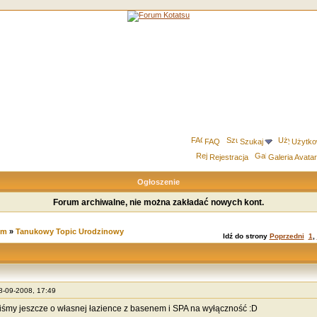
FAQ
Szukaj
Użytko
Rejestracja
Galeria Avata
Ogłoszenie
Forum archiwalne, nie można zakładać nowych kont.
um
»
Tanukowy Topic Urodzinowy
Idź do strony
Poprzedni
1
,
28-09-2008, 17:49
iśmy jeszcze o własnej łazience z basenem i SPA na wyłączność :D