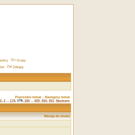
wnicy
Grupy
rów
Zaloguj
Poprzedni temat
Następny temat
::
2
,
3
...
178
,
179
,
180
...
499
,
500
,
501
Następny
Wersja do druku