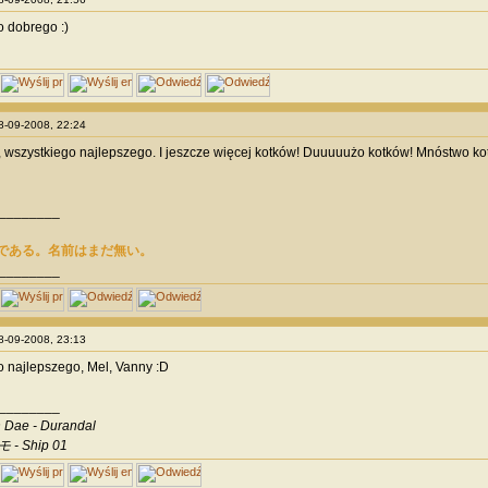
 dobrego :)
28-09-2008, 22:24
wszystkiego najlepszego. I jeszcze więcej kotków! Duuuuużo kotków! Mnóstwo kot
________
である。名前はまだ無い。
________
28-09-2008, 23:13
 najlepszego, Mel, Vanny :D
________
 Dae - Durandal
 - Ship 01