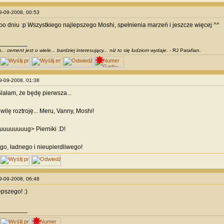
29-09-2008, 00:53
po dniu :p Wszystkiego najlepszego Moshi, spełnienia marzeń i jeszcze więcej ^^
________
. cement jest o wiele... bardziej interesujący... niż to się ludziom wydaje.
- RJ Patafian.
29-09-2008, 01:38
lałam, że będę pierwsza...
wilę roztroję... Meru, Vanny, Moshi!
uuuuuuug> Pierniki :D!
o, ładnego i nieupierdliwego!
29-09-2008, 06:48
epszego! :)
________