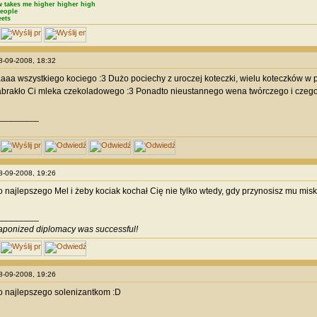
 takes me higher higher high
eople
eets
28-09-2008, 18:32
a wszystkiego kociego :3 Dużo pociechy z uroczej koteczki, wielu koteczków w pr
abrakło Ci mleka czekoladowego :3 Ponadto nieustannego wena twórczego i czego 
________
28-09-2008, 19:26
 najlepszego Mel i żeby kociak kochał Cię nie tylko wtedy, gdy przynosisz mu misk
________
ponized diplomacy was successful!
28-09-2008, 19:26
o najlepszego solenizantkom :D