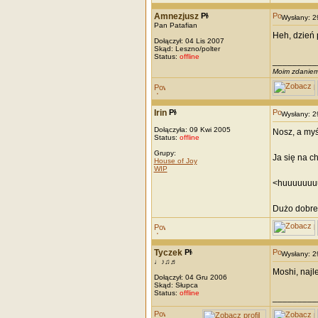
Amnezjusz
Wysłany: 
Pan Patafian
Heh, dzień 
Dołączył: 04 Lis 2007
Skąd: Leszno/polter
Status:
offline
_________
Moim zdaniem..
Irin
Wysłany: 
Dołączyła: 09 Kwi 2005
Nosz, a myś
Status:
offline
Grupy:
Ja się na ch
House of Joy
WIP
<huuuuuuuu
Dużo dobreg
Tyczek
Wysłany: 
♩♪♫♬
Moshi, najl
Dołączył: 04 Gru 2006
Skąd: Słupca
Status:
offline
_________