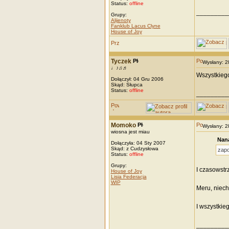
Status:
offline
_________
Grupy:
Alijenoty
Fanklub Lacus Clyne
House of Joy
Tyczek
Wysłany: 
♩♪♫♬
Wszystkiego
Dołączył: 04 Gru 2006
Skąd: Słupca
Status:
offline
_________
Momoko
Wysłany: 
wiosna jest miau
Nana
Dołączyła: 04 Sty 2007
Skąd: z Cudzysłowa
zapo
Status:
offline
Grupy:
I czasowst
House of Joy
Lisia Federacja
WIP
Meru, niech 
I wszystkieg
_________