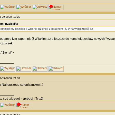
28-09-2008, 19:29
mi napisał/a:
pomnieliśmy jeszcze o własnej łazience z basenem i SPA na wyłączność :D
ogłam o tym zapomnieć! W takim razie jeszcze do kompletu zestaw nowych "wypas
ęczniczek!
"Sto lat">
________
28-09-2008, 21:37
 Najlepszego solenizantkom :)
________
y coś takiego) - spróbuj i Ty xD
28-09-2008, 21:56