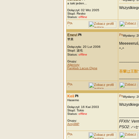
a taki jeden...
Wszystkiego
Dołączył: 02 Wrz 2005
Skąd: Resko
Status:
offline
Enevi
Wysłany: 
苹果
Meeeeeruś, 
Dołączyła: 20 Lut 2006
^-^
Skąd: 波伦
Status:
offline
_________
Grupy:
Alijenoty
Fanklub Lacus Clyne
吾輩は王獣
_________
Keii
Wysłany: 
Hasemo
Wszystkiego
Dołączył: 16 Kwi 2003
Skąd: Tokio
Status:
offline
_________
Grupy:
FFXIV: Vern
AntyWiP
PSO2: ハセモ