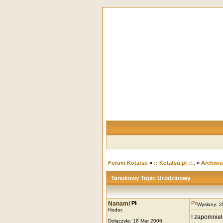
Forum Kotatsu
»
:: Kotatsu.pl ::..
»
Archiw
Tanukowy Topic Urodzinowy
Nanami
Wysłany: 
Hodor.
I zapomniel
Dołączyła: 18 Mar 2006