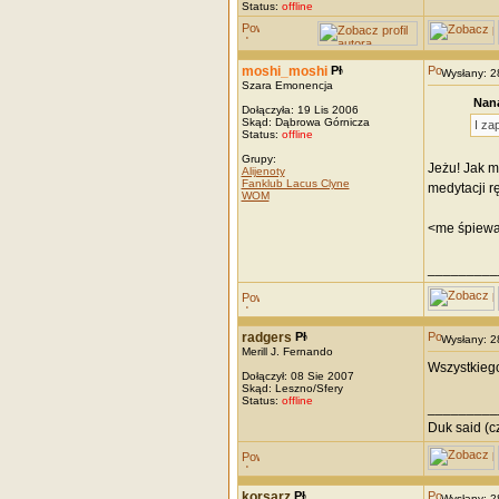
Status:
offline
moshi_moshi
Wysłany: 
Szara Emonencja
Nana
Dołączyła: 19 Lis 2006
Skąd: Dąbrowa Górnicza
I za
Status:
offline
Grupy:
Jeżu! Jak m
Alijenoty
Fanklub Lacus Clyne
medytacji r
WOM
<me śpiewa 
_________
radgers
Wysłany: 
Merill J. Fernando
Wszystkiego
Dołączył: 08 Sie 2007
Skąd: Leszno/Sfery
Status:
offline
_________
Duk said (cz
korsarz
Wysłany: 