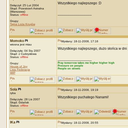
Wszystkiego najlepszego :D
Dołączył: 25 Lut 2004
Skąd: Przestrzeń Astralna
(Warszawa)
_________________
Status:
offline
Grupy:
Tajna Loża Knujów
Momoko
Wysłany: 18-11-2008, 17:16
wiosna jest miau
Wszystkiego najlepszego, dużo słońca w dn
Dołączyła: 04 Sty 2007
Skąd: z Cudzysłowa
Status:
offline
_________________
Pray tomorrow takes me higher higher high
Grupy:
Pressure on people
House of Joy
People on streets
Lisia Federacja
WIP
Sola
Wysłany: 18-11-2008, 19:19
ryba
Wszystkiego puchatego Nanami!
Dołączyła: 28 Lis 2007
Skąd: Gdańsk
Status:
offline
IKa
Wysłany: 18-11-2008, 20:55