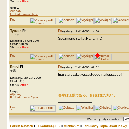
Status:
offline
_________________
...
Grupy:
Alijenoty
Fanklub Lacus Clyne
Tyczek
Wysłany: 19-11-2008, 14:30
♩♪♫♬
Spóźnione sto lat Nanami. ;)
Dołączył: 04 Gru 2006
Skąd: Słupca
Status:
offline
_________________
Enevi
Wysłany: 21-11-2008, 09:02
苹果
Inai staruszko, wszystkiego najlepszego! :)
Dołączyła: 20 Lut 2006
Skąd: 波伦
_________________
Status:
offline
Grupy:
Alijenoty
吾輩は王獣である。名前はまだ無い。
Fanklub Lacus Clyne
_________________
Wyświetl posty z ostatnich:
Forum Kotatsu
»
:: Kotatsu.pl ::..
»
Archiwum
»
Tanukowy Topic Urodzinowy