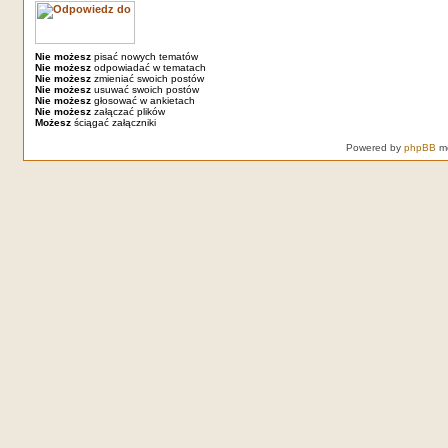
Nie możesz
pisać nowych tematów
Nie możesz
odpowiadać w tematach
Nie możesz
zmieniać swoich postów
Nie możesz
usuwać swoich postów
Nie możesz
głosować w ankietach
Nie możesz
załączać plików
Możesz
ściągać załączniki
Powered by
phpBB
mo