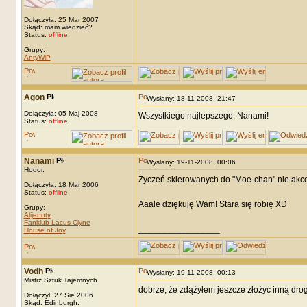
Dołączyła: 25 Mar 2007
Skąd: mam wiedzieć?
Status:
offline
Grupy:
AntyWiP
Agon
Wysłany: 18-11-2008, 21:47
Dołączyła: 05 Maj 2008
Wszystkiego najlepszego, Nanami!
Status:
offline
Nanami
Wysłany: 19-11-2008, 00:06
Hodor.
Życzeń skierowanych do "Moe-chan" nie akce
Dołączyła: 18 Mar 2006
Status:
offline
Aaale dziękuję Wam! Stara się robię XD
Grupy:
Alijenoty
Fanklub Lacus Clyne
_________________
House of Joy
Vodh
Wysłany: 19-11-2008, 00:13
Mistrz Sztuk Tajemnych.
dobrze, że zdążyłem jeszcze złożyć inną dro
Dołączył: 27 Sie 2006
Skąd: Edinburgh.