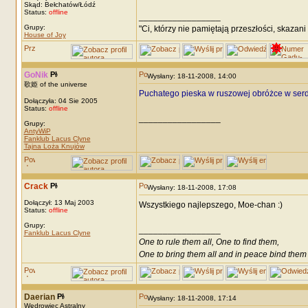
Skąd: Bełchatów/Łódź
Status:
offline
_________________
Grupy:
"Ci, którzy nie pamiętają przeszłości, skazani
House of Joy
GoNik
Wysłany: 18-11-2008, 14:00
歌姫 of the universe
Puchatego pieska w ruszowej obróżce w ser
Dołączyła: 04 Sie 2005
Status:
offline
_________________
Grupy:
AntyWiP
Fanklub Lacus Clyne
Tajna Loża Knujów
Crack
Wysłany: 18-11-2008, 17:08
Dołączył: 13 Maj 2003
Wszystkiego najlepszego, Moe-chan :)
Status:
offline
Grupy:
_________________
Fanklub Lacus Clyne
One to rule them all, One to find them,
One to bring them all and in peace bind them
Daerian
Wysłany: 18-11-2008, 17:14
Wędrowiec Astralny