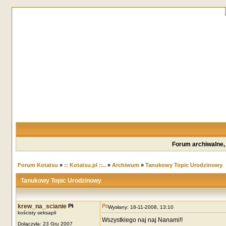
Forum archiwalne,
Forum Kotatsu
»
:: Kotatsu.pl ::..
»
Archiwum
»
Tanukowy Topic Urodzinowy
Tanukowy Topic Urodzinowy
krew_na_scianie
Wysłany: 18-11-2008, 13:10
kościsty seksapil
Wszystkiego naj naj Nanami!!
Dołączyła: 23 Gru 2007