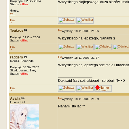
Dołączyła: 02 Sty 2004
Wszystkiego Najlepszego, dużo biszów i mał
Status:
offline
Grupy:
WIP
Teukros
Wysłany: 18-11-2008, 21:25
Dołączył: 09 Cze 2006
Wszystkiego najlepszego, Nanami :)
Status:
offline
radgers
Wysłany: 18-11-2008, 21:37
Merill J. Fernando
Wszystkiego najlepszego ode mnie i braciszk
Dołączył: 08 Sie 2007
Skąd: Leszno/Sfery
Status:
offline
_________________
Duk said (czy coś takiego) - spróbuj i Ty xD
Avalia
Wysłany: 18-11-2008, 21:39
Love & Roll
Nanami sto lat ^^