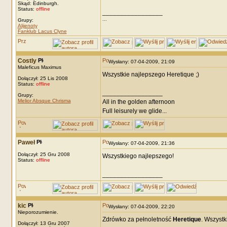
Skąd: Edinburgh.
Status:
offline
_________________
...
Grupy:
Alijenoty
Fanklub Lacus Clyne
Costly
Wysłany: 07-04-2009, 21:09
Maleficus Maximus
Wszystkie najlepszego Heretique ;)
Dołączył: 25 Lis 2008
Status:
offline
_________________
Grupy:
Melior Absque Chrisma
All in the golden afternoon
Full leisurely we glide...
Paweł
Wysłany: 07-04-2009, 21:36
Dołączył: 25 Gru 2008
Wszystkiego najlepszego!
Status:
offline
_________________
kic
Wysłany: 07-04-2009, 22:20
Nieporozumienie.
Zdrówko za pełnoletność
Heretique
. Wszystk
Dołączył: 13 Gru 2007