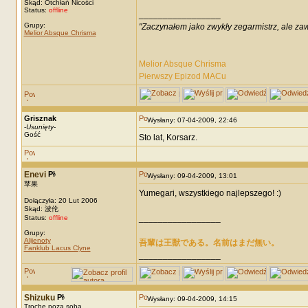
Skąd: Otchłań Nicości
Status:
offline
_________________
Grupy:
"Zaczynałem jako zwykły zegarmistrz, ale za
Melior Absque Chrisma
Melior Absque Chrisma
Pierwszy Epizod MACu
Grisznak
Wysłany: 07-04-2009, 22:46
-
Usunięty
-
Gość
Sto lat, Korsarz.
Enevi
Wysłany: 09-04-2009, 13:01
苹果
Yumegari, wszystkiego najlepszego! :)
Dołączyła: 20 Lut 2006
Skąd: 波伦
_________________
Status:
offline
Grupy:
Alijenoty
吾輩は王獣である。名前はまだ無い。
Fanklub Lacus Clyne
_________________
Shizuku
Wysłany: 09-04-2009, 14:15
Trochę poza sobą