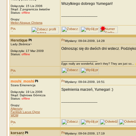
Wszytkiego dobrego Yumegari!
Dołączyła: 15 Lis 2006
Skąd: Z pogranicza światów
Status:
offline
_________________
Grupy:
Melior Absque Chrisma
Heretique
Wysłany: 09-04-2009, 14:28
Lady Złośnica~
Odnosząc się do dwóch dni wstecz. Podzięko
Dołączyła: 17 Mar 2009
Status:
offline
_________________
Eggs
really are wonderful, aren't they? They are just so...
moshi_moshi
Wysłany: 09-04-2009, 16:51
Szara Emonencja
Spełnienia marzeń, Yumegari :)
Dołączyła: 19 Lis 2006
Skąd: Dąbrowa Górnicza
Status:
offline
_________________
Grupy:
Alijenoty
Fanklub Lacus Clyne
WOM
korsarz
Wysłany: 09-04-2009, 17:19