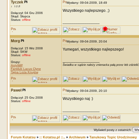
Tyczek
Wysłany: 09-04-2009, 18:49
♩♪♫♬
Wszystkiego najlepszego. ;)
Dołączył: 04 Gru 2006
Skąd: Słupca
Status:
offline
_________________
Morg
Wysłany: 09-04-2009, 20:04
Dołączył: 15 Wrz 2008
Yumegari, wszystkiego najlepszego!
Skąd: SKW
Status:
offline
_________________
Grupy:
Świadka w sądzie należy znienacka pałą przez łeb zdzielić
AntyWiP
Fanklub Lacus Clyne
Tajna Loża Knujów
Paweł
Wysłany: 09-04-2009, 20:10
Dołączył: 25 Gru 2008
Wszystkiego naj :)
Status:
offline
_________________
Wyświetl posty z ostatnich:
Forum Kotatsu
»
:: Kotatsu.pl ::..
»
Archiwum
»
Tanukowy Topic Urodzinowy