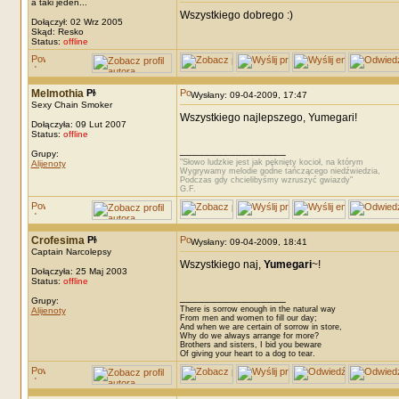
a taki jeden...
Wszystkiego dobrego :)
Dołączył: 02 Wrz 2005
Skąd: Resko
Status:
offline
Melmothia
Wysłany: 09-04-2009, 17:47
Sexy Chain Smoker
Wszystkiego najlepszego, Yumegari!
Dołączyła: 09 Lut 2007
Status:
offline
_________________
Grupy:
"Słowo ludzkie jest jak pęknięty kocioł, na którym
Alijenoty
Wygrywamy melodie godne tańczącego niedźwiedzia,
Podczas gdy chcielibyśmy wzruszyć gwiazdy"
G.F.
Crofesima
Wysłany: 09-04-2009, 18:41
Captain Narcolepsy
Wszystkiego naj,
Yumegari
~!
Dołączyła: 25 Maj 2003
Status:
offline
_________________
Grupy:
There is sorrow enough in the natural way
Alijenoty
From men and women to fill our day;
And when we are certain of sorrow in store,
Why do we always arrange for more?
Brothers and sisters, I bid you beware
Of giving your heart to a dog to tear.