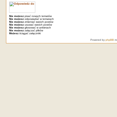
Nie możesz
pisać nowych tematów
Nie możesz
odpowiadać w tematach
Nie możesz
zmieniać swoich postów
Nie możesz
usuwać swoich postów
Nie możesz
głosować w ankietach
Nie możesz
załączać plików
Możesz
ściągać załączniki
Powered by
phpBB
mo