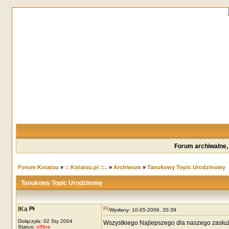
Forum archiwalne,
Forum Kotatsu
»
:: Kotatsu.pl ::..
»
Archiwum
»
Tanukowy Topic Urodzinowy
Tanukowy Topic Urodzinowy
IKa
Wysłany: 10-05-2006, 20:39
Dołączyła: 02 Sty 2004
Wszystkiego Najlepszego dla naszego zasłu
Status:
offline