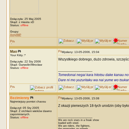
Dołączyła: 25 Maj 2005
Skąd: z miasta xD
Status:
offline
Grupy:
AntyWiP
Mao
Wysłany: 13-05-2006, 15:04
Your Kitty :*
Wszystkiego dobrego, dużo zdrowia, szczęści
Dołączyła: 22 Sty 2006
Skąd: Garwolin/Wrocław
Status:
offline
_________________
Tomedonai negai kara hitotsu dake kanau no
Dare ni mo yuzuritaku wa nai yume wo tsukami
Bezimienny
Wysłany: 13-05-2006, 15:08
Najmniejszy pomiot chaosu
Z okazji pierwszych 18-tych urodzin (oby było
Dołączył: 05 Sty 2005
Skąd: Z otchłani wieków dawno
zapomnianych.
_________________
Status:
offline
We are rock stars in a freak show
loaded with steel.
We are riders, the fighters,
the renegades on wheels.