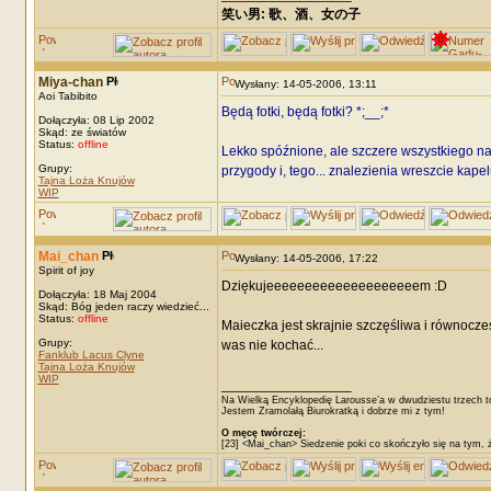
笑い男: 歌、酒、女の子 DRM: terror
Miya-chan
Wysłany: 14-05-2006, 13:11
Aoi Tabibito
Będą fotki, będą fotki? *;__;*
Dołączyła: 08 Lip 2002
Skąd: ze światów
Status:
offline
Lekko spóźnione, ale szczere wszystkiego naj dla M
Grupy:
przygody i, tego... znalezienia wreszcie kap
Tajna Loża Knujów
WIP
Mai_chan
Wysłany: 14-05-2006, 17:22
Spirit of joy
Dziękujeeeeeeeeeeeeeeeeeeeem :D
Dołączyła: 18 Maj 2004
Skąd: Bóg jeden raczy wiedzieć...
Status:
offline
Maieczka jest skrajnie szczęśliwa i równocześn
Grupy:
was nie kochać...
Fanklub Lacus Clyne
Tajna Loża Knujów
WIP
_________________
Na Wielką Encyklopedię Larousse’a w dwudziestu trzech t
Jestem Zramolałą Biurokratką i dobrze mi z tym!
O męcę twórczej:
[23] <Mai_chan> Siedzenie poki co skończyło się na tym, 