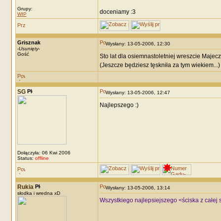
Grupy:
doceniamy :3
WIP
Grisznak
Wysłany: 13-05-2006, 12:30
-
Usunięty
-
Gość
Sto lat dla osiemnastoletniej wreszcie Majeczki
(Jeszcze będziesz tęskniła za tym wiekiem...)
SG
Wysłany: 13-05-2006, 12:47
Najlepszego :)
Dołączyła: 06 Kwi 2006
Status:
offline
Rukia
Wysłany: 13-05-2006, 13:14
słodka i wredna xD
Wszystkiego najlepsiejszego <ściska z całej s