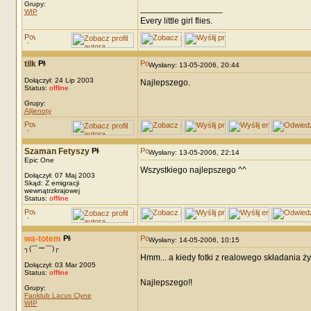
Grupy:
_________________
WIP
Every little girl flies.
tilk
Wysłany: 13-05-2006, 20:44
Dołączył: 24 Lip 2003
Najlepszego.
Status:
offline
Grupy:
Alijenoty
Szaman Fetyszy
Wysłany: 13-05-2006, 22:14
Epic One
Wszystkiego najlepszego ^^
Dołączył: 07 Maj 2003
Skąd: Z emigracji
wewnątrzkrajowej
Status:
offline
wa-totem
Wysłany: 14-05-2006, 10:15
┐(￣ー￣)┌
Hmm... a kiedy fotki z realowego składania 
Dołączył: 03 Mar 2005
Status:
offline
Najlepszego!!
Grupy:
Fanklub Lacus Clyne
WIP
_________________