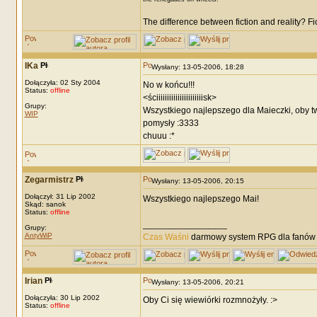
The difference between fiction and reality? F
IKa
Wysłany: 13-05-2006, 18:28
Dołączyła: 02 Sty 2004
No w końcu!!!
Status:
offline
<ściiiiiiiiiiiiiiiiiiiiiisk>
Grupy:
Wszystkiego najlepszego dla Maieczki, oby tw
WIP
pomysły :3333
chuuu :*
Zegarmistrz
Wysłany: 13-05-2006, 20:15
Dołączył: 31 Lip 2002
Wszystkiego najlepszego Mai!
Skąd: sanok
Status:
offline
_________________
Grupy:
AntyWiP
Czas Waśni
darmowy system RPG dla fanów F
Irian
Wysłany: 13-05-2006, 20:21
Dołączyła: 30 Lip 2002
Oby Ci się wiewiórki rozmnożyły. :>
Status:
offline