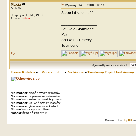
Maxia
Wysłany: 14-05-2006, 18:15
Dark Star
Stooo lat stoo lat ^^
Dołączyła: 13 Maj 2006
Status:
offline
_________________
Be like a Stormrage.
Mad
And without mercy
To anyone
Wyświetl posty z ostatnich:
Forum Kotatsu
»
:: Kotatsu.pl ::..
»
Archiwum
»
Tanukowy Topic Urodzinowy
Nie możesz
pisać nowych tematów
Nie możesz
odpowiadać w tematach
Nie możesz
zmieniać swoich postów
Nie możesz
usuwać swoich postów
Nie możesz
głosować w ankietach
Nie możesz
załączać plików
Możesz
ściągać załączniki
Powered by
phpBB
mo