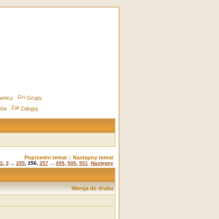
wnicy
Grupy
rów
Zaloguj
Poprzedni temat
Następny temat
::
2
,
3
...
255
,
256
,
257
...
499
,
500
,
501
Następny
Wersja do druku