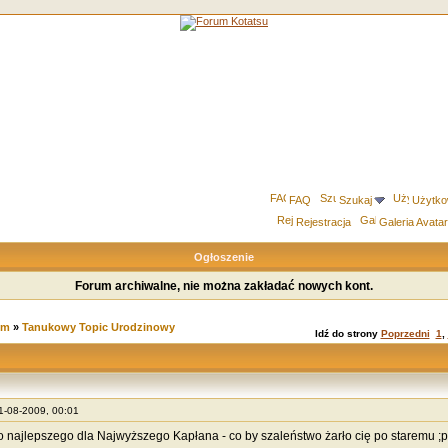
FAQ
Szukaj
Użytko
Rejestracja
Galeria Avata
Ogłoszenie
Forum archiwalne, nie można zakładać nowych kont.
um
»
Tanukowy Topic Urodzinowy
Idź do strony
Poprzedni
1
,
21-08-2009, 00:01
 najlepszego dla Najwyższego Kapłana - co by szaleństwo żarło cię po staremu ;p