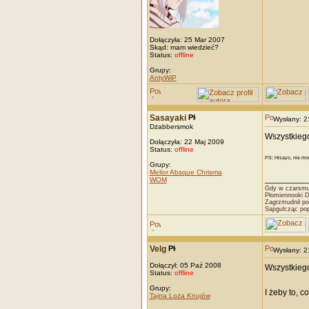
Dołączyła: 25 Mar 2007
Skąd: mam wiedzieć?
Status:
offline
Grupy:
AntyWiP
Sasayaki
Wysłany: 
Dżabbersmok
Wszystkieg
Dołączyła: 22 Maj 2009
Status:
offline
PS: Hisayo, nie mo
Grupy:
Melior Absque Chrisma
_________
WOM
Gdy w czarsmut
Płomiennooki 
Zagrzmudnił po
Sapgulcząc po
Velg
Wysłany: 
Dołączył: 05 Paź 2008
Wszystkiego
Status:
offline
Grupy:
I żeby to, 
Tajna Loża Knujów