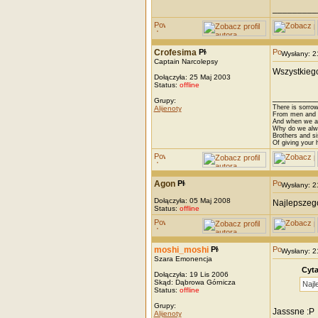
_________
Crofesima
Wysłany: 
Captain Narcolepsy
Wszystkiego
Dołączyła: 25 Maj 2003
Status:
offline
_________
Grupy:
There is sorrow
Alijenoty
From men and w
And when we are
Why do we alwa
Brothers and si
Of giving your h
Agon
Wysłany: 
Dołączyła: 05 Maj 2008
Najlepszego
Status:
offline
moshi_moshi
Wysłany: 
Szara Emonencja
Cyta
Dołączyła: 19 Lis 2006
Skąd: Dąbrowa Górnicza
Najl
Status:
offline
Grupy:
Jasssne :P
Alijenoty