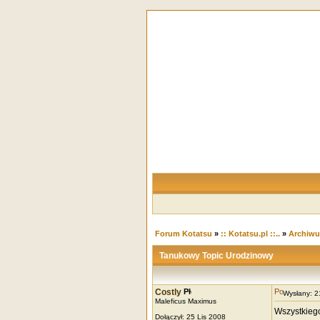
Forum Kotatsu
»
:: Kotatsu.pl ::..
»
Archiw
Tanukowy Topic Urodzinowy
Costly
Wysłany: 
Maleficus Maximus
Wszystkiego
Dołączył: 25 Lis 2008