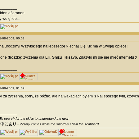
________
olden afternoon
y we glide...
21-08-2009, 00:03
a urodziny! Wszytskiego najlepszego! Niechaj Cię Kic ma w Swojej opiece!
one (troszkę) życzenia dla
Lili
,
Shizu
i
Hisayo
. Zdażyło mi się nie mieć internetu ;/
________
21-08-2009, 01:09
ęki za życzenia, sorry, że późno, ale na wakacjach byłem :) Najlepszego tym, który
________
To search for the old is to understand the new
の中にあり
-
Victory comes while the sword is still in the scabbard