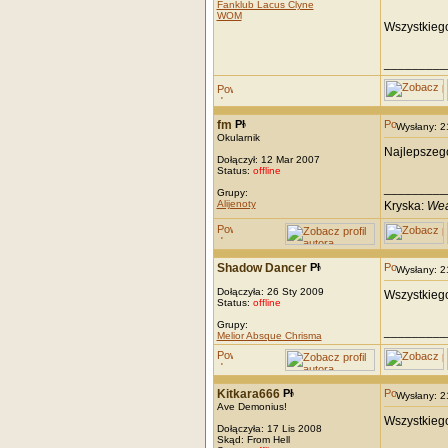
Fanklub Lacus Clyne
WOM
Wszystkiego
_________
fm
Wysłany: 
Okularnik
Najlepszego
Dołączył: 12 Mar 2007
Status:
offline
_________
Grupy:
Alijenoty
Kryska:
Wea
Shadow Dancer
Wysłany: 
Dołączyła: 26 Sty 2009
Wszystkiego 
Status:
offline
Grupy:
_________
Melior Absque Chrisma
Kitkara666
Wysłany: 
Ave Demonius!
Wszystkiego 
Dołączyła: 17 Lis 2008
Skąd: From Hell