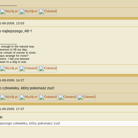
________
21-08-2009, 13:03
 najlepszego, Alt~!
________
 enough in the natural way
omen to fill our day;
 certain of sorrow in store,
ys arrange for more?
sters, I bid you beware
eart to a dog to tear.
21-08-2009, 14:27
 człowieku, który pokonasz zuo!
21-08-2009, 17:37
t:
epszego człowieku, który pokonasz zuo!