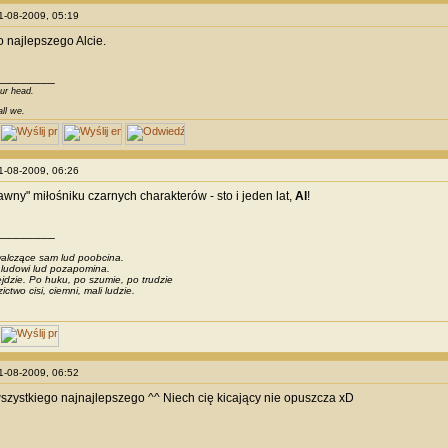
21-08-2009, 05:19
 najlepszego Alcie.
________
our head.
all we.
21-08-2009, 06:26
awny" miłośniku czarnych charakterów - sto i jeden lat,
Al
!
________
alczące sam lud poobcina.
 ludowi lud pozapomina.
jdzie. Po huku, po szumie, po trudzie
two cisi, ciemni, mali ludzie.
21-08-2009, 06:52
szystkiego najnajlepszego ^^ Niech cię kicający nie opuszcza xD