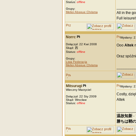
Status:
offline
_________
Grupy:
Melior Absque Chrisma
All in the g
Full leisurel
Norrc
Wysłany: 
Dołączył: 22 Kwi 2008
Ooo
Altek
m
Skąd: 西
Status:
offline
Oraz spóźni
Grupy:
Lisia Federacja
Melior Absque Chrisma
_________
Mitsurugi
Wysłany: 
Wieczny Marzyciel
Costly, dzi
Dołączył: 22 Sty 2009
Altek
Skąd: Wrocław
Status:
offline
_________
温故知新
-
勝ちは鞘