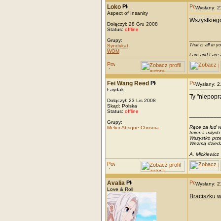
Loko
Wysłany: 
Aspect of Insanity
Wszystkiego
Dołączył: 28 Gru 2008
Status:
offline
_________
Grupy:
That is all in y
Syndykat
WOM
I am and I are 
Fei Wang Reed
Wysłany: 
Łaydak
Ty "niepopr
Dołączył: 23 Lis 2008
Skąd: Polska
Status:
offline
_________
Grupy:
Ręce za lud w
Melior Absque Chrisma
Imiona miłych
Wszystko prze
Wezmą dziedzic
A. Mickiewicz
Avalia
Wysłany: 
Love & Roll
Braciszku w