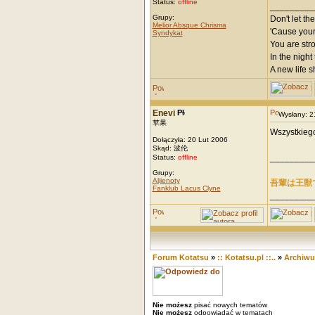
Status:
offline
_________
Grupy:
Don't let th
Melior Absque Chrisma
'Cause your
Syndykat
You are stro
In the night
A new life s
Enevi
Wysłany: 
苹果
Wszystkieg
Dołączyła: 20 Lut 2006
Skąd: 波伦
_________
Status:
offline
Grupy:
Alijenoty
吾輩は王獣
Fanklub Lacus Clyne
_________
Forum Kotatsu
»
:: Kotatsu.pl ::..
»
Archiw
Nie możesz
pisać nowych tematów
Nie możesz
odpowiadać w tematach