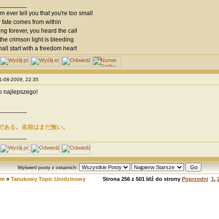
________
em ever tell you that you're too small
 fate comes from within
ng forever, you heard the call
 the crimson light is bleeding
hall start with a freedom heart
21-08-2009, 22:35
o najlepszego!
________
である。名前はまだ無い。
________
Wyświetl posty z ostatnich:
um
»
Tanukowy Topic Urodzinowy
Strona
256
z
501
Idź do strony
Poprzedni
1
,