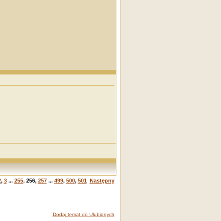
2
,
3
...
255
,
256
,
257
...
499
,
500
,
501
Następny
Dodaj temat do Ulubionych