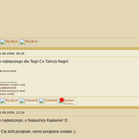
21-08-2009, 09:45
o najlepszego dla Tego Co Tańczy Nago!
gę się doczekać.
________
śleniu cichym stał,
Dżabbersmok
śród srożnych skał,
przez mrok!
21-08-2009, 12:24
 najlepszego, o Najwyższy Kapłanie! :D
co Cię dziś porąbało, samo porąbane zostało ;)