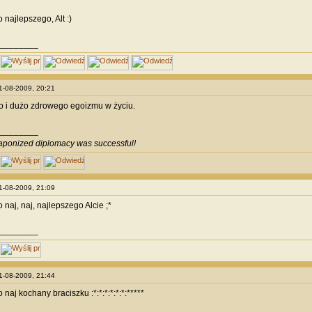
 najlepszego, Alt :)
________
21-08-2009, 20:21
 i dużo zdrowego egoizmu w życiu.
________
ponized diplomacy was successful!
21-08-2009, 21:09
naj, naj, najlepszego Alcie ;*
________
21-08-2009, 21:44
naj kochany braciszku :*:*:*:*:*:*:*****