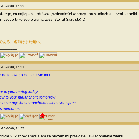
11-10-2009, 14:22
stkiego, co najlepsze: zdrówka, wytrwałości w pracy i na studiach (ujarzmij kabelki
i czego tylko sobie wymarzysz. Sto lat (razy sto)! :)
________
である。名前はまだ無い。
________
11-10-2009, 14:31
najlepszego Serika ! Sto lat !
________
ur to your boring today
c into your melancholic tomorrow
 to change those nonchalant times you spent
us memories
11-10-2009, 14:37
robicie ?: P znowu myślałam że płazem mi przejdzie uswiadomienie wieku.