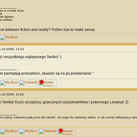
________
ars in a freak show
el.
he fighters,
on wheels.
nce between fiction and reality? Fiction has to make sense.
11-10-2009, 13:43
lat i wszystkiego najlepszego Seriko! :)
________
nie pamiętają przeszłości, skazani są na jej powtarzanie."
11-10-2009, 14:20
 Serika! Dużo szczęścia, grzecznych użyszkodników i pokornego Linuksa! :D
________
ie należy znienacka pałą przez łeb zdzielić, od czego ów zdziwiony wielce, a i do zeznań skłonniejszy byw