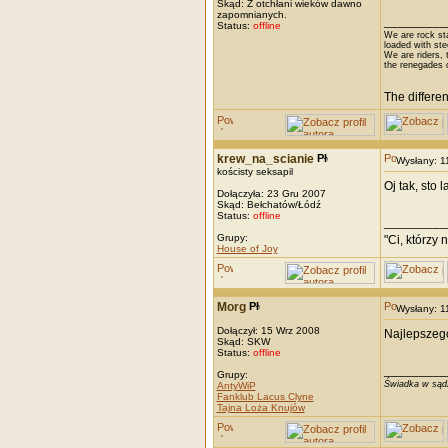
Skąd: Z otchłani wieków dawno
zapomnianych.
_________
Status:
offline
We are rock st
loaded with ste
We are riders, t
the renegades 
The differe
krew_na_scianie
Wysłany: 
kościsty seksapil
Oj tak, sto 
Dołączyła: 23 Gru 2007
Skąd: Bełchatów/Łódź
Status:
offline
_________
Grupy:
"Ci, którzy 
House of Joy
Morg
Wysłany: 
Dołączył: 15 Wrz 2008
Najlepszego
Skąd: SKW
Status:
offline
_________
Grupy:
Świadka w sądz
AntyWiP
Fanklub Lacus Clyne
Tajna Loża Knujów