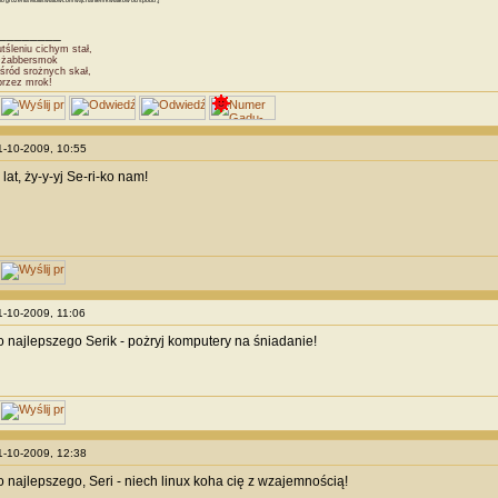
 do grożenia Multiświatowcom wąchaniem kwiatków od spodu ;]
________
śleniu cichym stał,
Dżabbersmok
śród srożnych skał,
przez mrok!
11-10-2009, 10:55
 lat, ży-y-yj Se-ri-ko nam!
11-10-2009, 11:06
 najlepszego Serik - pożryj komputery na śniadanie!
11-10-2009, 12:38
 najlepszego, Seri - niech linux koha cię z wzajemnością!