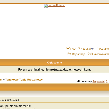
FAQ
Szukaj
Użytko
Rejestracja
Galeria Avata
Ogłoszenie
Forum archiwalne, nie można zakładać nowych kont.
um
»
Tanukowy Topic Urodzinowy
Idź do strony
Poprzedni
1
,
11-10-2009, 10:23
ko! Spełnienia marzeń!!!