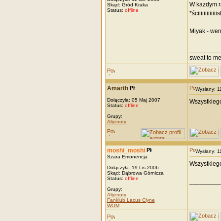
W kazdym ra
Skąd: Gród Kraka
Status:
offline
*ściiiiiiiiiiiii
Miyak - wen
_________
sweat to me,
Amarth
Wysłany: 
Dołączyła: 05 Maj 2007
Wszystkiego
Status:
offline
Grupy:
Alijenoty
moshi_moshi
Wysłany: 
Szara Emonencja
Wszystkiego
Dołączyła: 19 Lis 2006
Skąd: Dąbrowa Górnicza
Status:
offline
_________
Grupy:
Alijenoty
Fanklub Lacus Clyne
WOM