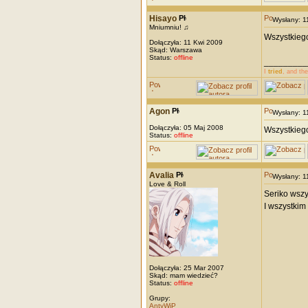
Hisayo
Wysłany: 
Mniumniu! ♫
Wszystkiego 
Dołączyła: 11 Kwi 2009
Skąd: Warszawa
Status:
offline
_________
I
tried
, and th
Agon
Wysłany: 
Dołączyła: 05 Maj 2008
Wszystkiego
Status:
offline
Avalia
Wysłany: 
Love & Roll
Seriko wszy
I wszystkim
Dołączyła: 25 Mar 2007
Skąd: mam wiedzieć?
Status:
offline
Grupy:
AntyWiP