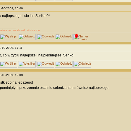
11-10-2009, 16:46
najlepszego i sto lat, Serika ^^
________
erefore
no one
should criticise me!
11-10-2009, 17:11
, co w życiu najlepsze i najpiękniejsze, Seriko!
11-10-2009, 19:08
stkiego najlepszego!
 pominiętym prze zemnie ostatnio solenizantom również najlepszego.