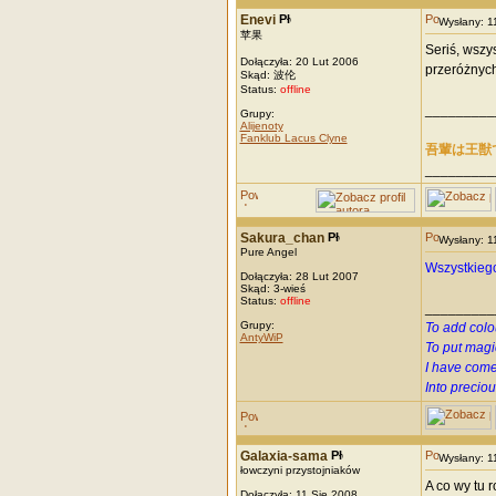
Enevi
Wysłany: 
苹果
Seriś, wszy
Dołączyła: 20 Lut 2006
przeróżnych 
Skąd: 波伦
Status:
offline
_________
Grupy:
Alijenoty
Fanklub Lacus Clyne
吾輩は王獣
_________
Sakura_chan
Wysłany: 
Pure Angel
Wszystkiego 
Dołączyła: 28 Lut 2007
Skąd: 3-wieś
Status:
offline
_________
Grupy:
To add colo
AntyWiP
To put magi
I have come
Into precio
Galaxia-sama
Wysłany: 
łowczyni przystojniaków
A co wy tu 
Dołączyła: 11 Sie 2008