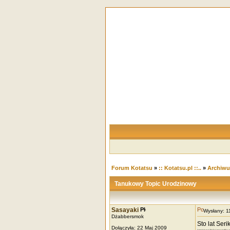
Forum Kotatsu
»
:: Kotatsu.pl ::..
»
Archiw
Tanukowy Topic Urodzinowy
Sasayaki
Wysłany: 
Dżabbersmok
Sto lat Seri
Dołączyła: 22 Maj 2009