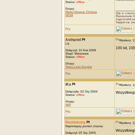
I mniejszej ilości powodów
Status:
offline
Grupy:
_________
Melior Absque Chrisma
Gdy w czarsmut
WOM
Płomiennooki 
Zagrzmudnił po
Sapgulcząc po
Asthariel
Wysłany: 
Lis
100 lat, 100
Dołączył: 10 Kwi 2008
Skąd: Warszawa
Status:
offline
Grupy:
Tajna Loża Knujów
IKa
Wysłany: 
Dołączyła: 02 Sty 2004
Wszystkiego
Status:
offline
Grupy:
WIP
Bezimienny
Wysłany: 
Najmniejszy pomiot chaosu
Wszystkiego
Dołączył: 05 Sty 2005