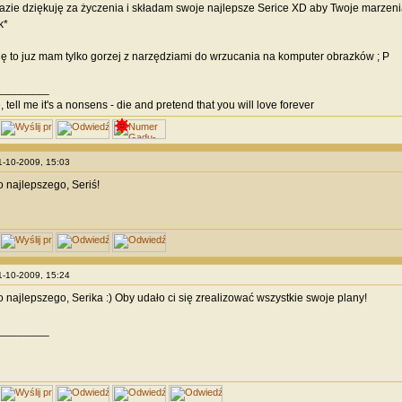
zie dziękuję za życzenia i składam swoje najlepsze Serice XD aby Twoje marzenia
sk*
ę to juz mam tylko gorzej z narzędziami do wrzucania na komputer obrazków ; P
________
 tell me it's a nonsens - die and pretend that you will love forever
11-10-2009, 15:03
 najlepszego, Seriś!
11-10-2009, 15:24
 najlepszego, Serika :) Oby udało ci się zrealizować wszystkie swoje plany!
________