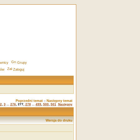
wnicy
Grupy
rów
Zaloguj
Poprzedni temat
Następny temat
::
2
,
3
...
276
,
277
,
278
...
499
,
500
,
501
Następny
Wersja do druku