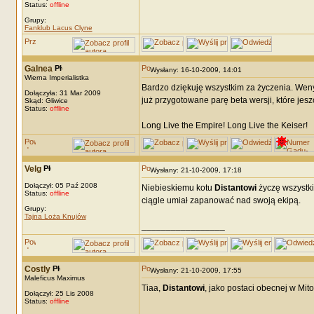
Status:
offline
Grupy:
Fanklub Lacus Clyne
Galnea
Wysłany: 16-10-2009, 14:01
Wierna Imperialistka
Bardzo dziękuję wszystkim za życzenia. Weny m
Dołączyła: 31 Mar 2009
już przygotowane parę beta wersji, które jes
Skąd: Gliwice
Status:
offline
Long Live the Empire! Long Live the Keiser!
Velg
Wysłany: 21-10-2009, 17:18
Dołączył: 05 Paź 2008
Niebieskiemu kotu
Distantowi
życzę wszystki
Status:
offline
ciągle umiał zapanować nad swoją ekipą.
Grupy:
Tajna Loża Knujów
_________________
Costly
Wysłany: 21-10-2009, 17:55
Maleficus Maximus
Tiaa,
Distantowi
, jako postaci obecnej w Mit
Dołączył: 25 Lis 2008
Status:
offline