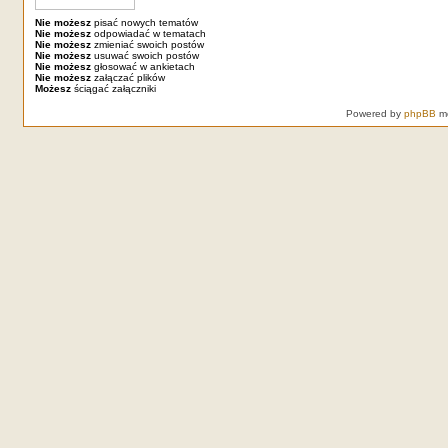
Nie możesz
pisać nowych tematów
Nie możesz
odpowiadać w tematach
Nie możesz
zmieniać swoich postów
Nie możesz
usuwać swoich postów
Nie możesz
głosować w ankietach
Nie możesz
załączać plików
Możesz
ściągać załączniki
Powered by
phpBB
mo