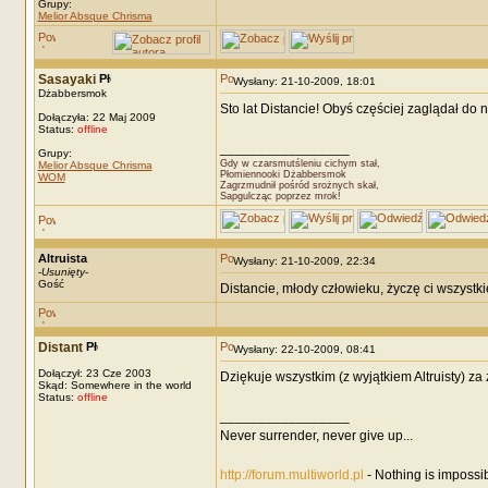
Grupy:
Melior Absque Chrisma
Sasayaki
Wysłany: 21-10-2009, 18:01
Dżabbersmok
Sto lat Distancie! Obyś częściej zaglądał do n
Dołączyła: 22 Maj 2009
Status:
offline
_________________
Grupy:
Gdy w czarsmutśleniu cichym stał,
Melior Absque Chrisma
Płomiennooki Dżabbersmok
WOM
Zagrzmudnił pośród srożnych skał,
Sapgulcząc poprzez mrok!
Altruista
Wysłany: 21-10-2009, 22:34
-
Usunięty
-
Gość
Distancie, młody człowieku, życzę ci wszystk
Distant
Wysłany: 22-10-2009, 08:41
Dołączył: 23 Cze 2003
Dziękuje wszystkim (z wyjątkiem Altruisty) za
Skąd: Somewhere in the world
Status:
offline
_________________
Never surrender, never give up...
http://forum.multiworld.pl
- Nothing is impossi