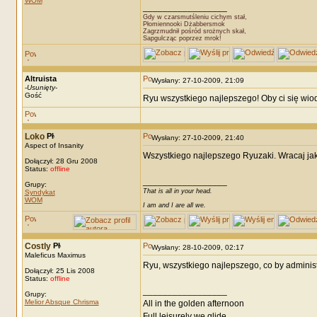
WOM
_________________
Gdy w czarsmutśleniu cichym stał,
Płomiennooki Dżabbersmok
Zagrzmudnił pośród srożnych skał,
Sapgulcząc poprzez mrok!
Altruista
Wysłany: 27-10-2009, 21:09
-
Usunięty
-
Gość
Ryu wszystkiego najlepszego! Oby ci się wiod
Loko
Wysłany: 27-10-2009, 21:40
Aspect of Insanity
Wszystkiego najlepszego Ryuzaki. Wracaj jak
Dołączył: 28 Gru 2008
Status:
offline
_________________
Grupy:
That is all in your head.
Syndykat
WOM
I am and I are all we.
Costly
Wysłany: 28-10-2009, 02:17
Maleficus Maximus
Ryu, wszystkiego najlepszego, co by administ
Dołączył: 25 Lis 2008
Status:
offline
_________________
Grupy:
Melior Absque Chrisma
All in the golden afternoon
Full leisurely we glide...