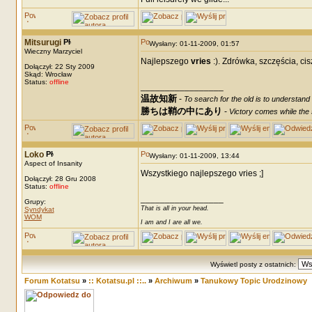
Mitsurugi
Wysłany: 01-11-2009, 01:57
Wieczny Marzyciel
Najlepszego
vries
:). Zdrówka, szczęścia, cis
Dołączył: 22 Sty 2009
Skąd: Wrocław
Status:
offline
_________________
温故知新
-
To search for the old is to understand
勝ちは鞘の中にあり
-
Victory comes while the s
Loko
Wysłany: 01-11-2009, 13:44
Aspect of Insanity
Wszystkiego najlepszego vries ;]
Dołączył: 28 Gru 2008
Status:
offline
_________________
Grupy:
That is all in your head.
Syndykat
WOM
I am and I are all we.
Wyświetl posty z ostatnich:
Forum Kotatsu
»
:: Kotatsu.pl ::..
»
Archiwum
»
Tanukowy Topic Urodzinowy