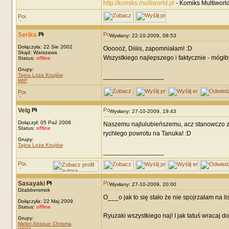
http://komiks.multiworld.pl
- Komiks Multiworld
Serika
Wysłany: 22-10-2009, 08:53
Dołączyła: 22 Sie 2002
Oooooż, Diiiis, zapomniałam! :D
Skąd: Warszawa
Wszystkiego najlepszego i faktycznie - mógłb
Status:
offline
Grupy:
Tajna Loża Knujów
_________________
WIP
Velg
Wysłany: 27-10-2009, 19:43
Dołączył: 05 Paź 2008
Naszemu najlulubieńszemu, acz stanowczo z
Status:
offline
rychłego powrotu na Tanuka! :D
Grupy:
Tajna Loża Knujów
_________________
Sasayaki
Wysłany: 27-10-2009, 20:00
Dżabbersmok
O___o jak to się stało że nie spojrzałam na l
Dołączyła: 22 Maj 2009
Status:
offline
Ryuzaki wszystkiego naj! I jak tatuś wracaj d
Grupy:
Melior Absque Chrisma