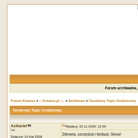
Forum archiwalne,
Forum Kotatsu
»
:: Kotatsu.pl ::..
»
Archiwum
»
Tanukowy Topic Urodzinowy
Tanukowy Topic Urodzinowy
Asthariel
Wysłany: 02-11-2009, 15:59
Lis
Zdrowia, szczęścia i fantazji, Slova!
Dołączył: 10 Kwi 2008