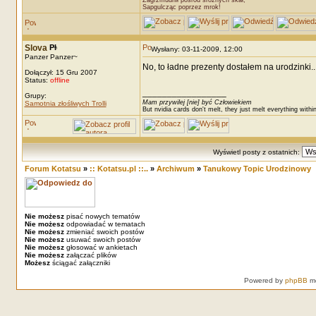
Zagrzmudnił pośród srożnych skał,
Sapgulcząc poprzez mrok!
Slova
Wysłany: 03-11-2009, 12:00
Panzer Panzer~
No, to ładne prezenty dostałem na urodzinki..
Dołączył: 15 Gru 2007
Status:
offline
_________________
Grupy:
Mam przywilej [nie] być Człowiekiem
Samotnia złośliwych Trolli
But nvidia cards don't melt, they just melt everything withi
Wyświetl posty z ostatnich:
Forum Kotatsu
»
:: Kotatsu.pl ::..
»
Archiwum
»
Tanukowy Topic Urodzinowy
Nie możesz
pisać nowych tematów
Nie możesz
odpowiadać w tematach
Nie możesz
zmieniać swoich postów
Nie możesz
usuwać swoich postów
Nie możesz
głosować w ankietach
Nie możesz
załączać plików
Możesz
ściągać załączniki
Powered by
phpBB
mo