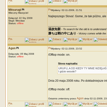
Mitsurugi
Wysłany: 02-11-2009, 21:51
Wieczny Marzyciel
Najlepszego Slova!. Gome, że tak późno, ale 
Dołączył: 22 Sty 2009
Skąd: Wrocław
Status:
offline
_________________
温故知新
-
To search for the old is to understand
勝ちは鞘の中にあり
-
Victory comes while the s
Agon
Wysłany: 02-11-2009, 23:52
Dołączyła: 05 Maj 2008
/Offtop mode: on.
Status:
offline
Slova napisał/a:
URUFU, A OD KIEDY TY MNIE WZIĘŁAŚ
I gdzie wesele?
Dnia 20 maja 2008 roku. Po dokładniejsze info
/Offtop mode: off.
Agon
Ostatnio zmieniony przez
dnia 02-11-2009, 23: