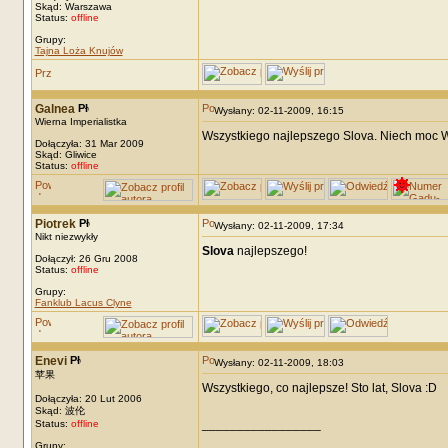
Skąd: Warszawa
Status:
offline
Grupy:
Tajna Loża Knujów
Galnea
Wysłany: 02-11-2009, 16:15
Wierna Imperialistka
Wszystkiego najlepszego Slova. Niech moc Wi
Dołączyła: 31 Mar 2009
Skąd: Gliwice
Status:
offline
Piotrek
Wysłany: 02-11-2009, 17:34
Nikt niezwykły
Slova
najlepszego!
Dołączył: 26 Gru 2008
Status:
offline
Grupy:
Fanklub Lacus Clyne
Enevi
Wysłany: 02-11-2009, 18:03
苹果
Wszystkiego, co najlepsze! Sto lat, Slova :D
Dołączyła: 20 Lut 2006
Skąd: 波伦
_________________
Status:
offline
Grupy: