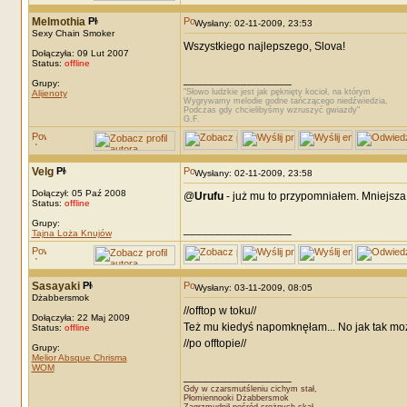
Melmothia
Wysłany: 02-11-2009, 23:53
Sexy Chain Smoker
Wszystkiego najlepszego, Slova!
Dołączyła: 09 Lut 2007
Status:
offline
_________________
Grupy:
"Słowo ludzkie jest jak pęknięty kocioł, na którym
Alijenoty
Wygrywamy melodie godne tańczącego niedźwiedzia,
Podczas gdy chcielibyśmy wzruszyć gwiazdy"
G.F.
Velg
Wysłany: 02-11-2009, 23:58
Dołączył: 05 Paź 2008
@
Urufu
- już mu to przypomniałem. Mniejsza z
Status:
offline
Grupy:
_________________
Tajna Loża Knujów
Sasayaki
Wysłany: 03-11-2009, 08:05
Dżabbersmok
//offtop w toku//
Dołączyła: 22 Maj 2009
Też mu kiedyś napomknęłam... No jak tak moż
Status:
offline
//po offtopie//
Grupy:
Melior Absque Chrisma
WOM
_________________
Gdy w czarsmutśleniu cichym stał,
Płomiennooki Dżabbersmok