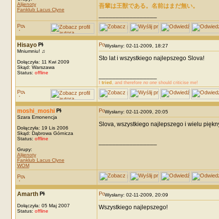
Alijenoty
吾輩は王獣である。名前はまだ無い。
Fanklub Lacus Clyne
_________________
Hisayo
Wysłany: 02-11-2009, 18:27
Mniumniu! ♫
Sto lat i wszystkiego najlepszego Slova!
Dołączyła: 11 Kwi 2009
Skąd: Warszawa
Status:
offline
_________________
I
tried
, and therefore
no one
should criticise me!
moshi_moshi
Wysłany: 02-11-2009, 20:05
Szara Emonencja
Slova, wszystkiego najlepszego i wielu piękny
Dołączyła: 19 Lis 2006
Skąd: Dąbrowa Górnicza
Status:
offline
_________________
Grupy:
Alijenoty
Fanklub Lacus Clyne
WOM
Amarth
Wysłany: 02-11-2009, 20:09
Dołączyła: 05 Maj 2007
Wszystkiego najlepszego!
Status:
offline