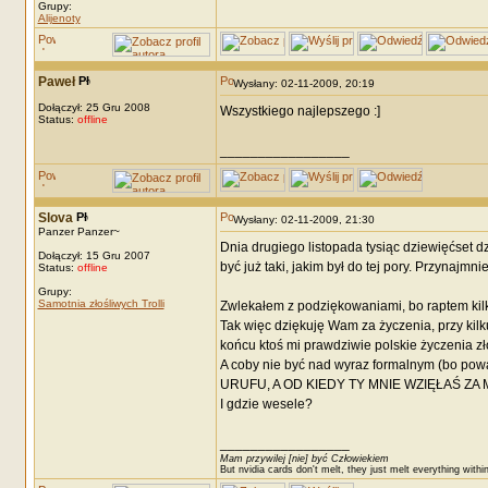
Grupy:
Alijenoty
Paweł
Wysłany: 02-11-2009, 20:19
Dołączył: 25 Gru 2008
Wszystkiego najlepszego :]
Status:
offline
_________________
Slova
Wysłany: 02-11-2009, 21:30
Panzer Panzer~
Dnia drugiego listopada tysiąc dziewięćset d
Dołączył: 15 Gru 2007
być już taki, jakim był do tej pory. Przynajmni
Status:
offline
Grupy:
Samotnia złośliwych Trolli
Zwlekałem z podziękowaniami, bo raptem kilk
Tak więc dziękuję Wam za życzenia, przy kil
końcu ktoś mi prawdziwie polskie życzenia zł
A coby nie być nad wyraz formalnym (bo powa
URUFU, A OD KIEDY TY MNIE WZIĘŁAŚ ZA 
I gdzie wesele?
_________________
Mam przywilej [nie] być Człowiekiem
But nvidia cards don't melt, they just melt everything withi