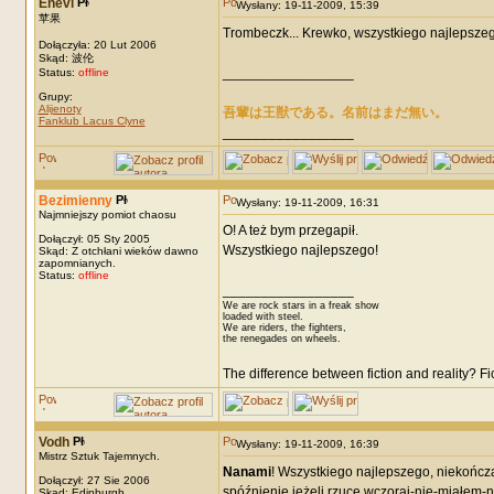
Enevi
Wysłany: 19-11-2009, 15:39
苹果
Trombeczk... Krewko, wszystkiego najlepszego
Dołączyła: 20 Lut 2006
Skąd: 波伦
_________________
Status:
offline
Grupy:
Alijenoty
吾輩は王獣である。名前はまだ無い。
Fanklub Lacus Clyne
_________________
Bezimienny
Wysłany: 19-11-2009, 16:31
Najmniejszy pomiot chaosu
O! A też bym przegapił.
Dołączył: 05 Sty 2005
Wszystkiego najlepszego!
Skąd: Z otchłani wieków dawno
zapomnianych.
Status:
offline
_________________
We are rock stars in a freak show
loaded with steel.
We are riders, the fighters,
the renegades on wheels.
The difference between fiction and reality? F
Vodh
Wysłany: 19-11-2009, 16:39
Mistrz Sztuk Tajemnych.
Nanami
! Wszystkiego najlepszego, niekończ
Dołączył: 27 Sie 2006
spóźnienie jeżeli rzucę wczoraj-nie-miałem-
Skąd: Edinburgh.