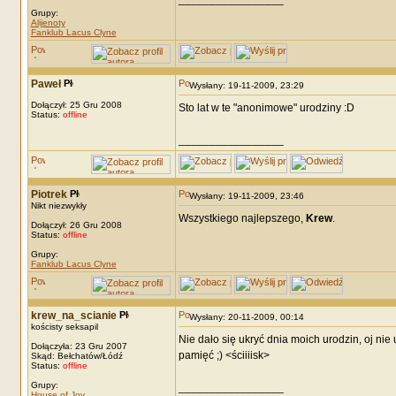
Grupy:
Alijenoty
Fanklub Lacus Clyne
Paweł
Wysłany: 19-11-2009, 23:29
Dołączył: 25 Gru 2008
Sto lat w te "anonimowe" urodziny :D
Status:
offline
_________________
Piotrek
Wysłany: 19-11-2009, 23:46
Nikt niezwykły
Wszystkiego najlepszego,
Krew
.
Dołączył: 26 Gru 2008
Status:
offline
Grupy:
Fanklub Lacus Clyne
krew_na_scianie
Wysłany: 20-11-2009, 00:14
kościsty seksapil
Nie dało się ukryć dnia moich urodzin, oj nie 
Dołączyła: 23 Gru 2007
pamięć ;) <ściiiisk>
Skąd: Bełchatów/Łódź
Status:
offline
Grupy:
_________________
House of Joy