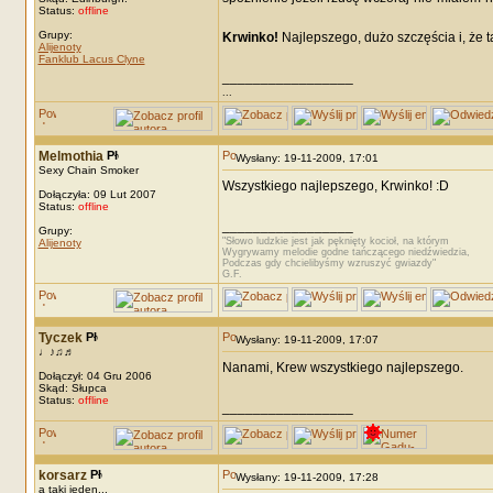
Status:
offline
Grupy:
Krwinko!
Najlepszego, dużo szczęścia i, że t
Alijenoty
Fanklub Lacus Clyne
_________________
...
Melmothia
Wysłany: 19-11-2009, 17:01
Sexy Chain Smoker
Wszystkiego najlepszego, Krwinko! :D
Dołączyła: 09 Lut 2007
Status:
offline
_________________
Grupy:
"Słowo ludzkie jest jak pęknięty kocioł, na którym
Alijenoty
Wygrywamy melodie godne tańczącego niedźwiedzia,
Podczas gdy chcielibyśmy wzruszyć gwiazdy"
G.F.
Tyczek
Wysłany: 19-11-2009, 17:07
♩♪♫♬
Nanami, Krew wszystkiego najlepszego.
Dołączył: 04 Gru 2006
Skąd: Słupca
Status:
offline
_________________
korsarz
Wysłany: 19-11-2009, 17:28
a taki jeden...