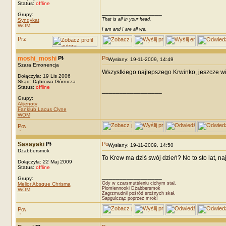
Status:
offline
_________________
Grupy:
That is all in your head.
Syndykat
WOM
I am and I are all we.
moshi_moshi
Wysłany: 19-11-2009, 14:49
Szara Emonencja
Wszystkiego najlepszego Krwinko, jeszcze wi
Dołączyła: 19 Lis 2006
Skąd: Dąbrowa Górnicza
Status:
offline
_________________
Grupy:
Alijenoty
Fanklub Lacus Clyne
WOM
Sasayaki
Wysłany: 19-11-2009, 14:50
Dżabbersmok
To Krew ma dziś swój dzień? No to sto lat, na
Dołączyła: 22 Maj 2009
Status:
offline
_________________
Grupy:
Gdy w czarsmutśleniu cichym stał,
Melior Absque Chrisma
Płomiennooki Dżabbersmok
WOM
Zagrzmudnił pośród srożnych skał,
Sapgulcząc poprzez mrok!