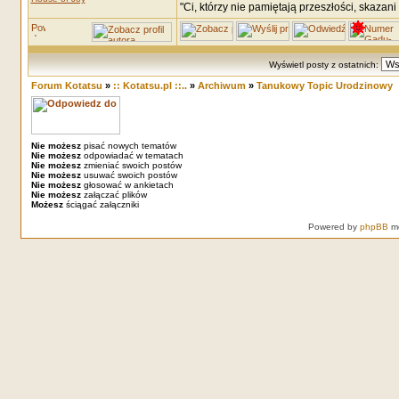
"Ci, którzy nie pamiętają przeszłości, skazani
Wyświetl posty z ostatnich:
Forum Kotatsu
»
:: Kotatsu.pl ::..
»
Archiwum
»
Tanukowy Topic Urodzinowy
Nie możesz
pisać nowych tematów
Nie możesz
odpowiadać w tematach
Nie możesz
zmieniać swoich postów
Nie możesz
usuwać swoich postów
Nie możesz
głosować w ankietach
Nie możesz
załączać plików
Możesz
ściągać załączniki
Powered by
phpBB
mo