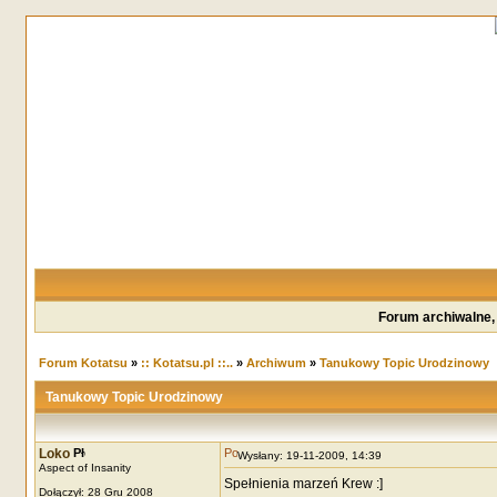
Forum archiwalne,
Forum Kotatsu
»
:: Kotatsu.pl ::..
»
Archiwum
»
Tanukowy Topic Urodzinowy
Tanukowy Topic Urodzinowy
Loko
Wysłany: 19-11-2009, 14:39
Aspect of Insanity
Spełnienia marzeń Krew :]
Dołączył: 28 Gru 2008