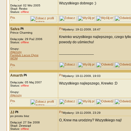
Wszystkiego dobrego :)
Dołączył: 02 Wrz 2005
Skąd: Resko
Status:
offline
Salva
Wysłany: 19-11-2009, 18:47
Prince Charming
Krwinko wszystkiego najlepszego, czego tylk
Dołączyła: 29 Paź 2006
powody do uśmiechu!
Status:
offline
Grupy:
Alijenoty
_________________
Fanklub Lacus Clyne
WOM
Amarth
Wysłany: 19-11-2009, 19:03
Dołączyła: 05 Maj 2007
Wszystkiego najlepszego, Krewko :D
Status:
offline
Grupy:
Alijenoty
JJ
Wysłany: 19-11-2009, 23:29
po prostu bisz
O, Krew ma urodziny? Wszystkiego naj!
Dołączył: 27 Sie 2008
Skąd: Zewsząd
Status:
offline
_________________