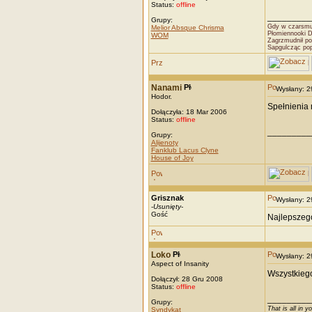
Status:
offline
_________
Grupy:
Gdy w czarsmut
Melior Absque Chrisma
Płomiennooki 
WOM
Zagrzmudnił po
Sapgulcząc po
Nanami
Wysłany: 
Hodor.
Spełnienia 
Dołączyła: 18 Mar 2006
Status:
offline
_________
Grupy:
Alijenoty
Fanklub Lacus Clyne
House of Joy
Grisznak
Wysłany: 
-
Usunięty
-
Gość
Najlepszego
Loko
Wysłany: 
Aspect of Insanity
Wszystkiego
Dołączył: 28 Gru 2008
Status:
offline
_________
Grupy:
That is all in y
Syndykat