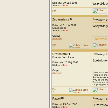
Dołączył: 09 Cze 2006
Wszystkiego
Status:
offline
Zegarmistrz
Wysłany: 
Dołączył: 31 Lip 2002
Wszystkiego
Skąd: sanok
Status:
offline
_________
Grupy:
AntyWiP
Czas Waśn
Crofesima
Wysłany: 
Captain Narcolepsy
Spóźnione w
Dołączyła: 25 Maj 2003
Status:
offline
_________
Grupy:
There is sorrow
Alijenoty
From men and w
And when we are
Why do we alwa
Brothers and si
Of giving your h
Paweł
Wysłany: 
Dołączył: 25 Gru 2008
Dużo zdrówk
Status:
offline