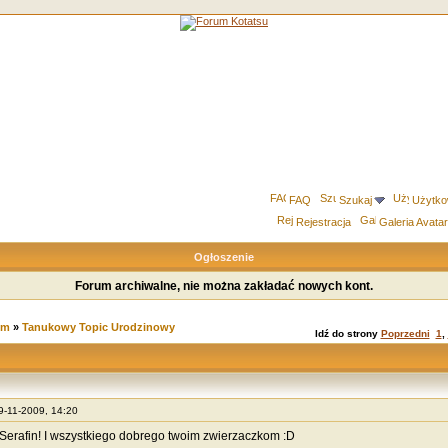
FAQ
Szukaj
Użytko
Rejestracja
Galeria Avata
Ogłoszenie
Forum archiwalne, nie można zakładać nowych kont.
um
»
Tanukowy Topic Urodzinowy
Idź do strony
Poprzedni
1
,
29-11-2009, 14:20
nSerafin! I wszystkiego dobrego twoim zwierzaczkom :D