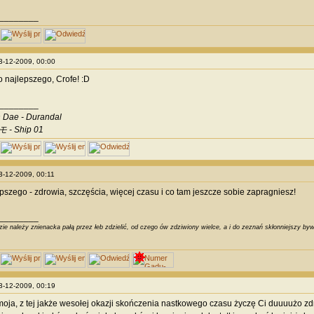
________
03-12-2009, 00:00
 najlepszego, Crofe! :D
________
 Dae - Durandal
 - Ship 01
03-12-2009, 00:11
epszego - zdrowia, szczęścia, więcej czasu i co tam jeszcze sobie zapragniesz!
________
ie należy znienacka pałą przez łeb zdzielić, od czego ów zdziwiony wielce, a i do zeznań skłonniejszy byw
03-12-2009, 00:19
oja, z tej jakże wesołej okazji skończenia nastkowego czasu życzę Ci duuuużo zdr