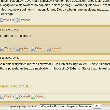
i innych cukierków, obyś miała kamyków i kamieni pod dostatkiem, choć lepiej żeb
a, wyżywania się twórczo na papierze, dalszego ciągu ukochanej telenoweli, częst
ogatych rozmów, spełnienia marzeń, Johnny Deppa albo innego męskiego mężczyzny 
jlepszego!
03-12-2009, 00:29
 dobrego, Crofesima :)
03-12-2009, 00:33
ełnienia wszystkich marzeń i zdrowia! :D Jak ten czas szybko leci... Jak te Alijenoc
ylko ja pozostałam jeszcze nastka! Ach, młodości! xD Ekhem... Starość też nie jest tak
________
である。名前はまだ無い。
________
Wyświetl posty z ostatnich: