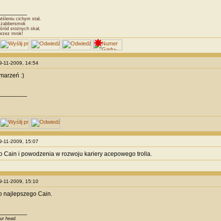
________
śleniu cichym stał,
Dżabbersmok
śród srożnych skał,
przez mrok!
29-11-2009, 14:54
marzeń :)
________
29-11-2009, 15:07
 Cain i powodzenia w rozwoju kariery acepowego trolla.
29-11-2009, 15:10
 najlepszego Cain.
________
our head.