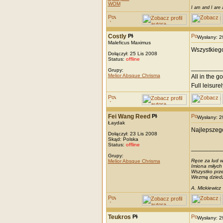
WOM
I am and I are 
Costly
Wysłany: 
Maleficus Maximus
Wszystkiego
Dołączył: 25 Lis 2008
Status:
offline
_________
Grupy:
Melior Absque Chrisma
All in the g
Full leisurel
Fei Wang Reed
Wysłany: 
Łaydak
Najlepszeg
Dołączył: 23 Lis 2008
Skąd: Polska
Status:
offline
_________
Grupy:
Ręce za lud w
Melior Absque Chrisma
Imiona miłych
Wszystko prze
Wezmą dziedzic
A. Mickiewicz
Teukros
Wysłany: 