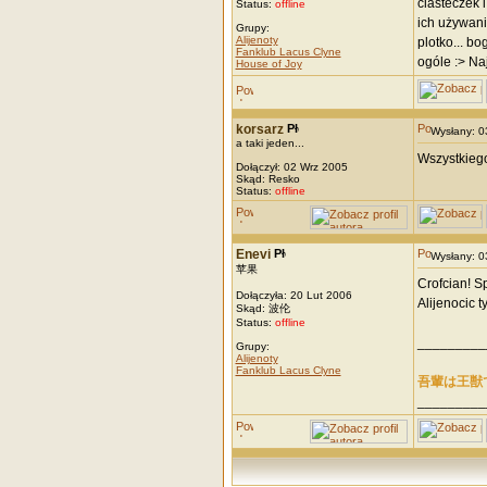
ciasteczek 
Status:
offline
ich używani
Grupy:
Alijenoty
plotko... b
Fanklub Lacus Clyne
ogóle :> Na
House of Joy
korsarz
Wysłany: 
a taki jeden...
Wszystkiego
Dołączył: 02 Wrz 2005
Skąd: Resko
Status:
offline
Enevi
Wysłany: 
苹果
Crofcian! Sp
Dołączyła: 20 Lut 2006
Alijenocic t
Skąd: 波伦
Status:
offline
_________
Grupy:
Alijenoty
Fanklub Lacus Clyne
吾輩は王獣
_________