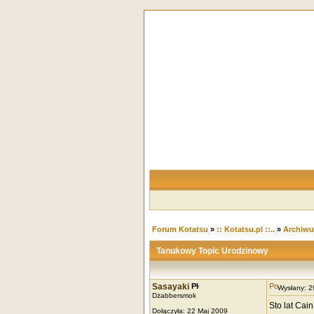
Forum Kotatsu
»
:: Kotatsu.pl ::..
»
Archiw
Tanukowy Topic Urodzinowy
Sasayaki
Wysłany: 
Dżabbersmok
Sto lat Cai
Dołączyła: 22 Maj 2009