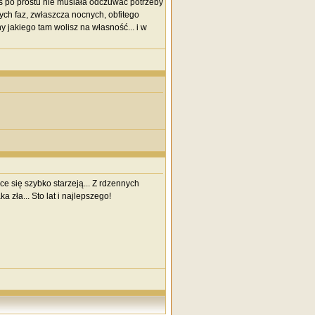
yś po prostu nie musiała odczuwać potrzeby
ych faz, zwłaszcza nocnych, obfitego
jakiego tam wolisz na własność... i w
ice się szybko starzeją... Z rdzennych
a zła... Sto lat i najlepszego!