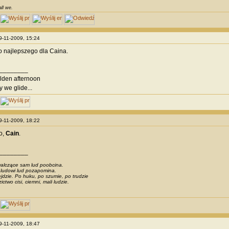
all we.
29-11-2009, 15:24
 najlepszego dla Caina.
________
olden afternoon
y we glide...
29-11-2009, 18:22
o,
Cain
.
________
alczące sam lud poobcina.
 ludowi lud pozapomina.
jdzie. Po huku, po szumie, po trudzie
two cisi, ciemni, mali ludzie.
29-11-2009, 18:47