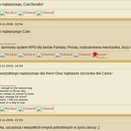
 najlepszego, CainSerafin!
29-11-2009, 18:54
 najlepszego Cain.
________
i
darmowy system RPG dla fanów Fantasy. Prosta, rozbudowana mechanika, duży ś
29-11-2009, 19:59
szystkiego najlepszego dla Kero! Oraz najlepsze życzonka dla Caina~
________
 enough in the natural way
omen to fill our day;
 certain of sorrow in store,
ys arrange for more?
sters, I bid you beware
eart to a dog to tear.
29-11-2009, 22:53
a, szczęścia i wszystkich innych potrzebnych w życiu rzeczy ;)