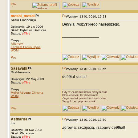
moshi_moshi
Wysłany: 13-01-2010, 19:23
Szara Emonencja
De99ial, wszystkiego najlepszego.
Dołączyła: 19 Lis 2006
Skąd: Dąbrowa Górnicza
Status:
offline
_________________
Grupy:
Alijenoty
Fanklub Lacus Clyne
WOM
Sasayaki
Wysłany: 13-01-2010, 19:55
Dżabbersmok
de99ial sto lat!
Dołączyła: 22 Maj 2009
Status:
offline
_________________
Grupy:
Gdy w czarsmutśleniu cichym stał,
Melior Absque Chrisma
Płomiennooki Dżabbersmok
WOM
Zagrzmudnił pośród srożnych skał,
Sapgulcząc poprzez mrok!
Asthariel
Wysłany: 13-01-2010, 19:59
Lis
Zdrowia, szczęścia, i zabawy de99ial!
Dołączył: 10 Kwi 2008
Skąd: Warszawa
Status:
offline