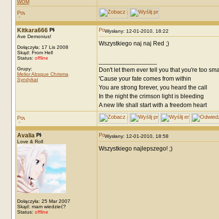
WOM
Kitkara666
Wysłany: 12-01-2010, 18:22
Ave Demonius!
Wszystkiego naj naj Red ;)
Dołączyła: 17 Lis 2008
Skąd: From Hell
Status:
offline
_________________
Grupy:
Don't let them ever tell you that you're too sma
Melior Absque Chrisma
'Cause your fate comes from within
Syndykat
You are strong forever, you heard the call
In the night the crimson light is bleeding
A new life shall start with a freedom heart
Avalia
Wysłany: 12-01-2010, 18:58
Love & Roll
Wszystkiego najlepszego! ;)
Dołączyła: 25 Mar 2007
Skąd: mam wiedzieć?
Status:
offline