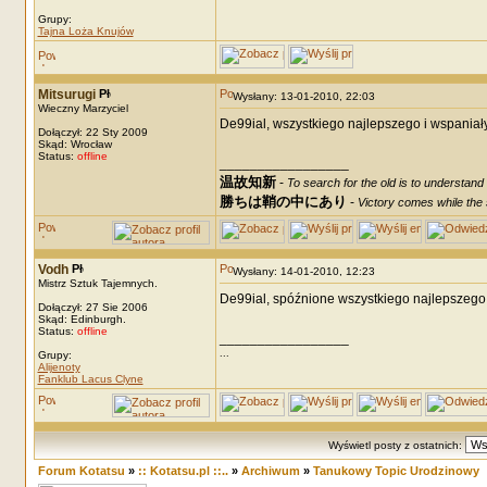
Grupy:
Tajna Loża Knujów
Mitsurugi
Wysłany: 13-01-2010, 22:03
Wieczny Marzyciel
De99ial, wszystkiego najlepszego i wspaniałyc
Dołączył: 22 Sty 2009
Skąd: Wrocław
Status:
offline
_________________
温故知新
-
To search for the old is to understand
勝ちは鞘の中にあり
-
Victory comes while the s
Vodh
Wysłany: 14-01-2010, 12:23
Mistrz Sztuk Tajemnych.
De99ial, spóźnione wszystkiego najlepszego
Dołączył: 27 Sie 2006
Skąd: Edinburgh.
Status:
offline
_________________
...
Grupy:
Alijenoty
Fanklub Lacus Clyne
Wyświetl posty z ostatnich:
Forum Kotatsu
»
:: Kotatsu.pl ::..
»
Archiwum
»
Tanukowy Topic Urodzinowy