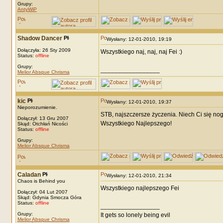
Grupy:
AntyWiP
Shadow Dancer
Wysłany: 12-01-2010, 19:19
Dołączyła: 26 Sty 2009
Wszystkiego naj, naj, naj Fei :)
Status:
offline
Grupy:
_________________
Melior Absque Chrisma
kic
Wysłany: 12-01-2010, 19:37
Nieporozumienie.
STB, najszczersze życzenia. Niech Ci się no
Dołączył: 13 Gru 2007
Wszystkiego Najlepszego!
Skąd: Otchłań Nicości
Status:
offline
Grupy:
Melior Absque Chrisma
Caladan
Wysłany: 12-01-2010, 21:34
Chaos is Behind you
Wszystkiego najlepszego Fei
Dołączył: 04 Lut 2007
Skąd: Gdynia Smocza Góra
Status:
offline
_________________
Grupy:
It gets so lonely being evil
Melior Absque Chrisma