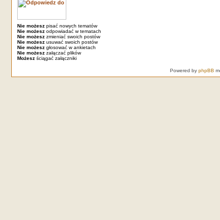
Nie możesz
pisać nowych tematów
Nie możesz
odpowiadać w tematach
Nie możesz
zmieniać swoich postów
Nie możesz
usuwać swoich postów
Nie możesz
głosować w ankietach
Nie możesz
załączać plików
Możesz
ściągać załączniki
Powered by
phpBB
mo