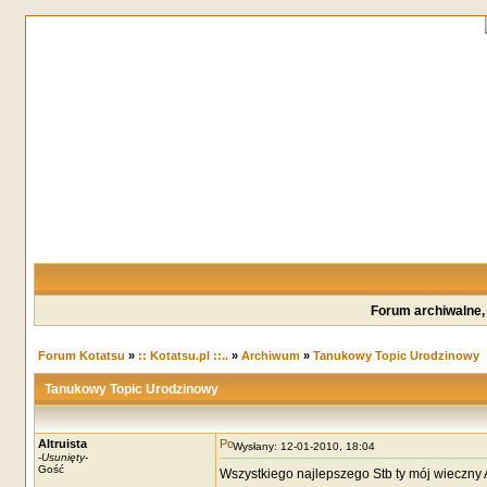
Forum archiwalne,
Forum Kotatsu
»
:: Kotatsu.pl ::..
»
Archiwum
»
Tanukowy Topic Urodzinowy
Tanukowy Topic Urodzinowy
Altruista
Wysłany: 12-01-2010, 18:04
-
Usunięty
-
Gość
Wszystkiego najlepszego Stb ty mój wieczny A