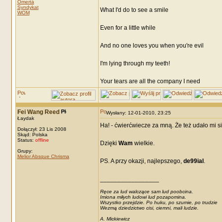
Omertà
Syndykat
What I'd do to see a smile
WOM
Even for a little while
And no one loves you when you're evil
I'm lying through my teeth!
Your tears are all the company I need
Fei Wang Reed
Wysłany: 12-01-2010, 23:25
Łaydak
Ha! - ćwierćwiecze za mną. Że też udało mi si
Dołączył: 23 Lis 2008
Skąd: Polska
Status:
offline
Dzięki
Wam
wielkie.
Grupy:
Melior Absque Chrisma
PS. A przy okazji, najlepszego,
de99ial
.
_________________
Ręce za lud walczące sam lud poobcina.
Imiona miłych ludowi lud pozapomina.
Wszystko przejdzie. Po huku, po szumie, po trudzie
Wezmą dziedzictwo cisi, ciemni, mali ludzie.
A. Mickiewicz