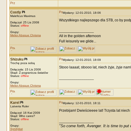
Costly
Wysłany: 12-01-2010, 18:06
Maleficus Maximus
Wszystkiego najlepszego dla STB, co by podp
Dołączył: 25 Lis 2008
Status:
offline
_________________
Grupy:
Melior Absque Chrisma
All in the golden afternoon
Full leisurely we glide...
Shizuku
Wysłany: 12-01-2010, 18:09
Trochę poza sobą
Stooo laaaat, stoooo lat, niech żyje, żyje nam
Dołączyła: 15 Lis 2006
Skąd: Z pogranicza światów
Status:
offline
_________________
Grupy:
Melior Absque Chrisma
Karel
Wysłany: 12-01-2010, 18:11
Latveria Ruler
Przebijam! Dwieścieeee lat! Trzysta lat niech
Dołączył: 16 Kwi 2009
Skąd: Who cares?
Status:
offline
_________________
"So come forth, Avenger. It is time to put o
Grupy:
Syndykat