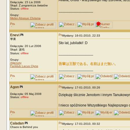
Avalia, Urufu - wszystkiego naj! Zdrowia, szc
Dołączyła: 15 Lis 2006
Skąd: Z pogranicza światów
Status:
offline
_________________
Grupy:
Melior Absque Chrisma
Enevi
Wysłany: 16-01-2010, 22:33
苹果
Sto lat, jubilatki! :D
Dołączyła: 20 Lut 2006
Skąd: 波伦
_________________
Status:
offline
Grupy:
Alijenoty
吾輩は王獣である。名前はまだ無い。
Fanklub Lacus Clyne
_________________
Agon
Wysłany: 17-01-2010, 00:26
Dołączyła: 05 Maj 2008
Dziękuję ślicznie Jenotom i innym Tanukowy
Status:
offline
I nieco spóźnione Wszystkiego Najlepszego 
Caladan
Wysłany: 17-01-2010, 00:32
Chaos is Behind you