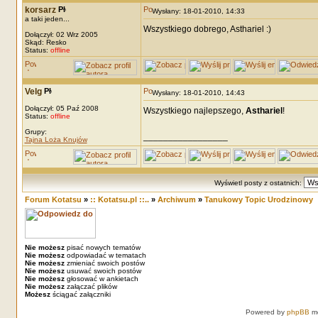
korsarz
Wysłany: 18-01-2010, 14:33
a taki jeden...
Wszystkiego dobrego, Asthariel :)
Dołączył: 02 Wrz 2005
Skąd: Resko
Status:
offline
Velg
Wysłany: 18-01-2010, 14:43
Dołączył: 05 Paź 2008
Wszystkiego najlepszego,
Asthariel
!
Status:
offline
Grupy:
_________________
Tajna Loża Knujów
Wyświetl posty z ostatnich:
Forum Kotatsu
»
:: Kotatsu.pl ::..
»
Archiwum
»
Tanukowy Topic Urodzinowy
Nie możesz
pisać nowych tematów
Nie możesz
odpowiadać w tematach
Nie możesz
zmieniać swoich postów
Nie możesz
usuwać swoich postów
Nie możesz
głosować w ankietach
Nie możesz
załączać plików
Możesz
ściągać załączniki
Powered by
phpBB
mo