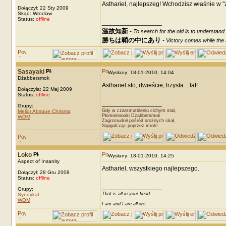
Asthariel, najlepszeg! Wchodzisz właśnie w "z
Dołączył: 22 Sty 2009
Skąd: Wrocław
Status:
offline
_________________
温故知新
-
To search for the old is to understand
勝ちは鞘の中にあり
-
Victory comes while the s
Sasayaki
Wysłany: 18-01-2010, 14:04
Dżabbersmok
Asthariel sto, dwieście, trzysta... lat!
Dołączyła: 22 Maj 2009
Status:
offline
_________________
Grupy:
Gdy w czarsmutśleniu cichym stał,
Melior Absque Chrisma
Płomiennooki Dżabbersmok
WOM
Zagrzmudnił pośród srożnych skał,
Sapgulcząc poprzez mrok!
Loko
Wysłany: 18-01-2010, 14:25
Aspect of Insanity
Asthariel, wszystkiego najlepszego.
Dołączył: 28 Gru 2008
Status:
offline
_________________
Grupy:
That is all in your head.
Syndykat
WOM
I am and I are all we.