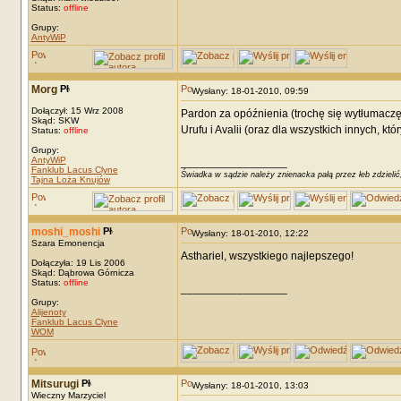
Status:
offline
Grupy:
AntyWiP
Morg
Wysłany: 18-01-2010, 09:59
Dołączył: 15 Wrz 2008
Pardon za opóźnienia (trochę się wytłumaczę
Skąd: SKW
Urufu i Avalii (oraz dla wszystkich innych, kt
Status:
offline
Grupy:
AntyWiP
_________________
Fanklub Lacus Clyne
Świadka w sądzie należy znienacka pałą przez łeb zdzielić
Tajna Loża Knujów
moshi_moshi
Wysłany: 18-01-2010, 12:22
Szara Emonencja
Asthariel, wszystkiego najlepszego!
Dołączyła: 19 Lis 2006
Skąd: Dąbrowa Górnicza
Status:
offline
_________________
Grupy:
Alijenoty
Fanklub Lacus Clyne
WOM
Mitsurugi
Wysłany: 18-01-2010, 13:03
Wieczny Marzyciel