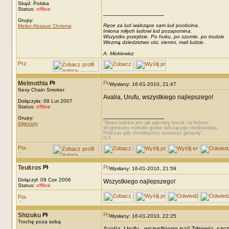
Skąd: Polska
Status:
offline
_________________
Grupy:
Ręce za lud walczące sam lud poobcina.
Melior Absque Chrisma
Imiona miłych ludowi lud pozapomina.
Wszystko przejdzie. Po huku, po szumie, po trudzie
Wezmą dziedzictwo cisi, ciemni, mali ludzie.
A. Mickiewicz
Melmothia
Wysłany: 16-01-2010, 21:47
Sexy Chain Smoker
Avalia, Urufu, wszystkiego najlepszego!
Dołączyła: 09 Lut 2007
Status:
offline
_________________
Grupy:
"Słowo ludzkie jest jak pęknięty kocioł, na którym
Alijenoty
Wygrywamy melodie godne tańczącego niedźwiedzia,
Podczas gdy chcielibyśmy wzruszyć gwiazdy"
G.F.
Teukros
Wysłany: 16-01-2010, 21:59
Dołączył: 09 Cze 2006
Wszystkiego najlepszego!
Status:
offline
Shizuku
Wysłany: 16-01-2010, 22:25
Trochę poza sobą