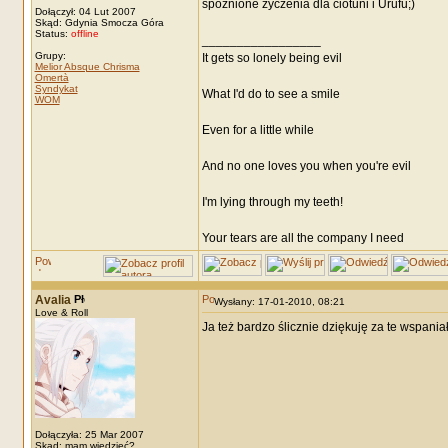
spóznione życzenia dla ciotuni i Urufu;)
Dołączył: 04 Lut 2007
Skąd: Gdynia Smocza Góra
Status:
offline
_________________
Grupy:
It gets so lonely being evil
Melior Absque Chrisma
Omertà
Syndykat
What I'd do to see a smile
WOM
Even for a little while
And no one loves you when you're evil
I'm lying through my teeth!
Your tears are all the company I need
Avalia
Wysłany: 17-01-2010, 08:21
Love & Roll
Ja też bardzo ślicznie dziękuję za te wspania
Dołączyła: 25 Mar 2007
Skąd: mam wiedzieć?