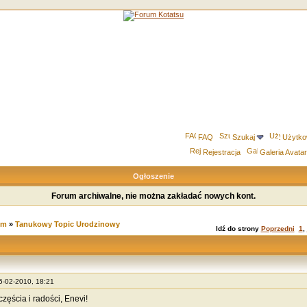
FAQ
Szukaj
Użytko
Rejestracja
Galeria Avata
Ogłoszenie
Forum archiwalne, nie można zakładać nowych kont.
um
»
Tanukowy Topic Urodzinowy
Idź do strony
Poprzedni
1
,
05-02-2010, 18:21
zęścia i radości, Enevi!