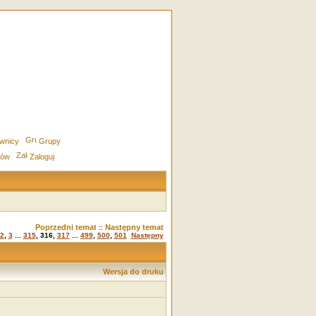
wnicy
Grupy
rów
Zaloguj
Poprzedni temat
Następny temat
::
2
,
3
...
315
,
316
,
317
...
499
,
500
,
501
Następny
Wersja do druku