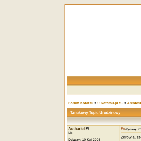
Forum Kotatsu
»
:: Kotatsu.pl ::..
»
Archiw
Tanukowy Topic Urodzinowy
Asthariel
Wysłany: 
Lis
Zdrowia, szc
Dołączył: 10 Kwi 2008