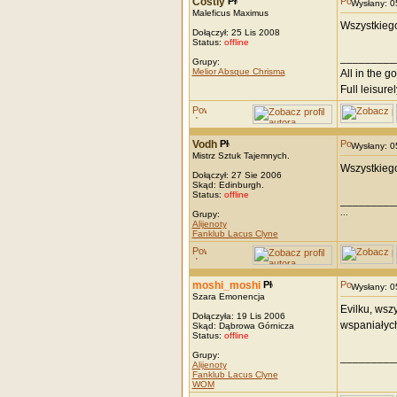
Costly
Wysłany: 
Maleficus Maximus
Wszystkiego
Dołączył: 25 Lis 2008
Status:
offline
_________
Grupy:
Melior Absque Chrisma
All in the g
Full leisurel
Vodh
Wysłany: 
Mistrz Sztuk Tajemnych.
Wszystkiego
Dołączył: 27 Sie 2006
Skąd: Edinburgh.
Status:
offline
_________
...
Grupy:
Alijenoty
Fanklub Lacus Clyne
moshi_moshi
Wysłany: 
Szara Emonencja
Evilku, wsz
Dołączyła: 19 Lis 2006
wspaniałyc
Skąd: Dąbrowa Górnicza
Status:
offline
Grupy:
_________
Alijenoty
Fanklub Lacus Clyne
WOM