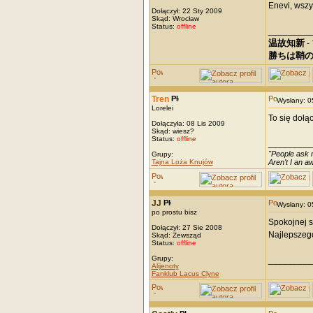
Enevi, wszy
Dołączył: 22 Sty 2009
Skąd: Wrocław
Status:
offline
_________
温故知新
-
勝ちは鞘
Tren
Wysłany: 
Lorelei
To się dołą
Dołączyła: 08 Lis 2009
Skąd: wiesz?
Status:
offline
_________
"People ask m
Grupy:
Tajna Loża Knujów
Aren't I an 
JJ
Wysłany: 
po prostu bisz
Spokojnej s
Dołączył: 27 Sie 2008
Najlepszeg
Skąd: Zewsząd
Status:
offline
Grupy:
_________
Alijenoty
Fanklub Lacus Clyne