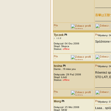
_________
吾輩は王獣
_________
Tyczek
Wysłany: 
♩♪♫♬
Spóźnione w
Dołączył: 04 Gru 2006
Skąd: Słupca
Status:
offline
_________
Issina
Wysłany: 
Dante.. I'll miss you
Również spó
Dołączyła: 29 Paź 2008
STO LAT!, E
Skąd: Łódź
Status:
offline
_________
Morg
Wysłany: 
Dołączył: 15 Wrz 2008
Łaaa... spó
Skąd: SKW