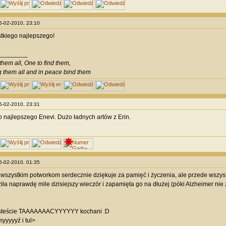
05-02-2010, 23:10
stkiego najlepszego!
________
them all, One to find them,
g them all and in peace bind them
05-02-2010, 23:31
 najlepszego Enevi. Dużo ładnych artów z Erin.
06-02-2010, 01:35
 wszystkim potworkom serdecznie dziękuje za pamięć i życzenia, ale przede wszys
ziła naprawdę mile dzisiejszy wieczór i zapamięta go na dłużej (póki Alzheimer ni
steście TAAAAAAACYYYYYY kochani :D
yyyyyź i tul>