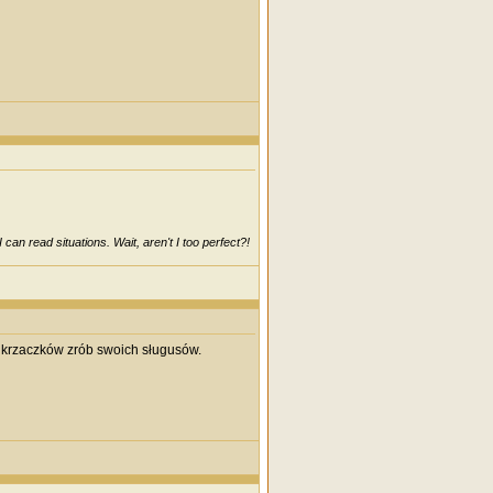
can read situations. Wait, aren't I too perfect?!
i krzaczków zrób swoich sługusów.