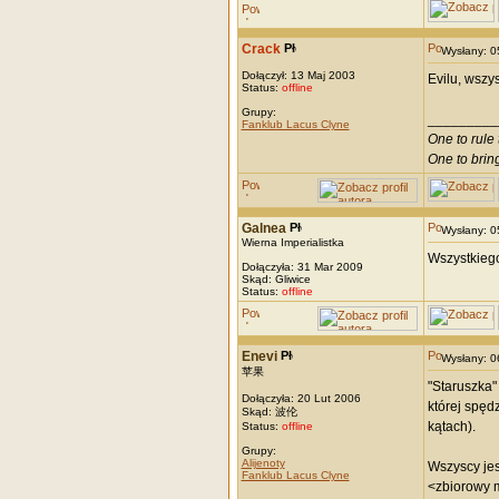
Crack
Wysłany: 
Dołączył: 13 Maj 2003
Evilu, wszy
Status:
offline
Grupy:
_________
Fanklub Lacus Clyne
One to rule 
One to brin
Galnea
Wysłany: 
Wierna Imperialistka
Wszystkiego
Dołączyła: 31 Mar 2009
Skąd: Gliwice
Status:
offline
Enevi
Wysłany: 
苹果
"Staruszka"
Dołączyła: 20 Lut 2006
której spęd
Skąd: 波伦
kątach).
Status:
offline
Grupy:
Alijenoty
Wszyscy je
Fanklub Lacus Clyne
<zbiorowy m