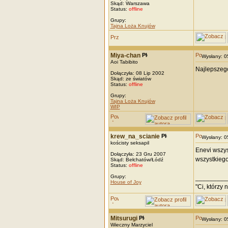
Skąd: Warszawa
Status:
offline
Grupy:
Tajna Loża Knujów
Miya-chan
Wysłany: 
Aoi Tabibito
Najlepszego
Dołączyła: 08 Lip 2002
Skąd: ze światów
Status:
offline
Grupy:
Tajna Loża Knujów
WIP
krew_na_scianie
Wysłany: 
kościsty seksapil
Enevi wszys
Dołączyła: 23 Gru 2007
wszystkiego
Skąd: Bełchatów/Łódź
Status:
offline
Grupy:
_________
House of Joy
"Ci, którzy 
Mitsurugi
Wysłany: 
Wieczny Marzyciel