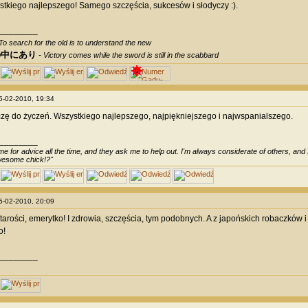
stkiego najlepszego! Samego szczęścia, sukcesów i słodyczy :).
________
To search for the old is to understand the new
の中にあり
-
Victory comes while the sword is still in the scabbard
05-02-2010, 19:34
czę do życzeń. Wszystkiego najlepszego, najpiękniejszego i najwspanialszego.
________
e for advice all the time, and they ask me to help out. I'm always considerate of others, and I 
awesome chick!?"
05-02-2010, 20:09
tarości, emerytko! I zdrowia, szczęścia, tym podobnych. A z japońskich robaczków 
o!
________