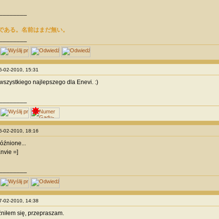
________
である。名前はまだ無い。
________
06-02-2010, 15:31
szystkiego najlepszego dla Enevi. :)
________
06-02-2010, 18:16
źnione...
nvie =]
________
07-02-2010, 14:38
źniłem się, przepraszam.