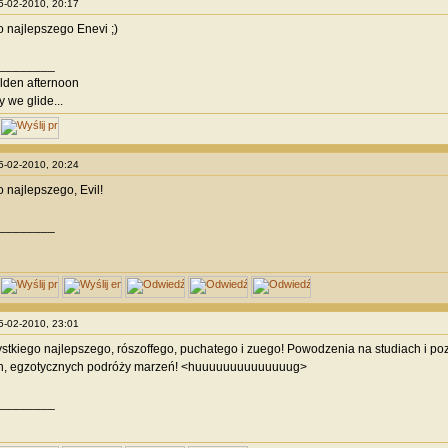
05-02-2010, 20:17
 najlepszego Enevi ;)
________
olden afternoon
y we glide...
05-02-2010, 20:24
 najlepszego, Evil!
________
05-02-2010, 23:01
ystkiego najlepszego, rószoffego, puchatego i zuego! Powodzenia na studiach i poz
h, egzotycznych podróży marzeń! <huuuuuuuuuuuuuug>
________