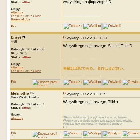
wszystkiego najlepszego! :D
Status:
offline
Grupy:
Alijenoty
_________________
Fanklub Lacus Clyne
House of Joy
Enevi
Wysłany: 21-02-2010, 11:31
苹果
Wszystkiego najlepszego. Sto lat, Tilk! :D
Dołączyła: 20 Lut 2006
Skąd: 波伦
_________________
Status:
offline
Grupy:
Alijenoty
吾輩は王獣である。名前はまだ無い。
Fanklub Lacus Clyne
_________________
Melmothia
Wysłany: 21-02-2010, 11:53
Sexy Chain Smoker
Wszystkiego najlepszego, Tilk! :)
Dołączyła: 09 Lut 2007
Status:
offline
_________________
Grupy:
"Słowo ludzkie jest jak pęknięty kocioł, na którym
Alijenoty
Wygrywamy melodie godne tańczącego niedźwiedzia,
Podczas gdy chcielibyśmy wzruszyć gwiazdy"
G.F.