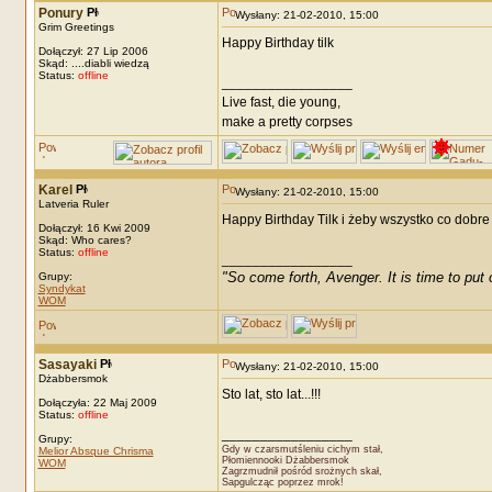
Ponury
Wysłany: 21-02-2010, 15:00
Grim Greetings
Happy Birthday tilk
Dołączył: 27 Lip 2006
Skąd: ....diabli wiedzą
Status:
offline
_________________
Live fast, die young,
make a pretty corpses
Karel
Wysłany: 21-02-2010, 15:00
Latveria Ruler
Happy Birthday Tilk i żeby wszystko co dobre
Dołączył: 16 Kwi 2009
Skąd: Who cares?
Status:
offline
_________________
"So come forth, Avenger. It is time to put o
Grupy:
Syndykat
WOM
Sasayaki
Wysłany: 21-02-2010, 15:00
Dżabbersmok
Sto lat, sto lat...!!!
Dołączyła: 22 Maj 2009
Status:
offline
_________________
Grupy:
Gdy w czarsmutśleniu cichym stał,
Melior Absque Chrisma
Płomiennooki Dżabbersmok
WOM
Zagrzmudnił pośród srożnych skał,
Sapgulcząc poprzez mrok!