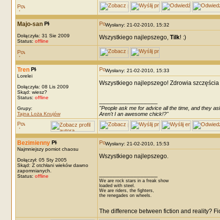
Majo-san
Wysłany: 21-02-2010, 15:32
Dołączyła: 31 Sie 2009
Wszystkiego najlepszego,
Tilk
! :)
Status:
offline
Tren
Wysłany: 21-02-2010, 15:33
Lorelei
Wszystkiego najlepszego! Zdrowia szczęścia 
Dołączyła: 08 Lis 2009
Skąd: wiesz?
Status:
offline
_________________
"People ask me for advice all the time, and they ask
Grupy:
Tajna Loża Knujów
Aren't I an awesome chick!?"
Bezimienny
Wysłany: 21-02-2010, 15:53
Najmniejszy pomiot chaosu
Wszystkiego najlepszego.
Dołączył: 05 Sty 2005
Skąd: Z otchłani wieków dawno
zapomnianych.
_________________
Status:
offline
We are rock stars in a freak show
loaded with steel.
We are riders, the fighters,
the renegades on wheels.
The difference between fiction and reality? F