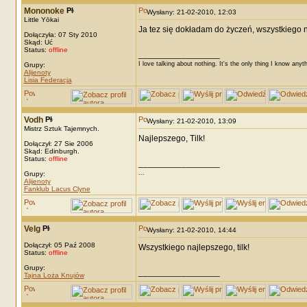
Mononoke
Wysłany: 21-02-2010, 12:03
Little Yōkai
Ja tez się dokładam do życzeń, wszystkiego na
Dołączyła: 07 Sty 2010
Skąd: Uć
Status:
offline
_________________
I love talking about nothing. It's the only thing I know anyt
Grupy:
Alijenoty
Lisia Federacja
Vodh
Wysłany: 21-02-2010, 13:09
Mistrz Sztuk Tajemnych.
Najlepszego, Tilk!
Dołączył: 27 Sie 2006
Skąd: Edinburgh.
Status:
offline
_________________
...
Grupy:
Alijenoty
Fanklub Lacus Clyne
Velg
Wysłany: 21-02-2010, 14:44
Dołączył: 05 Paź 2008
Wszystkiego najlepszego, tilk!
Status:
offline
Grupy:
_________________
Tajna Loża Knujów