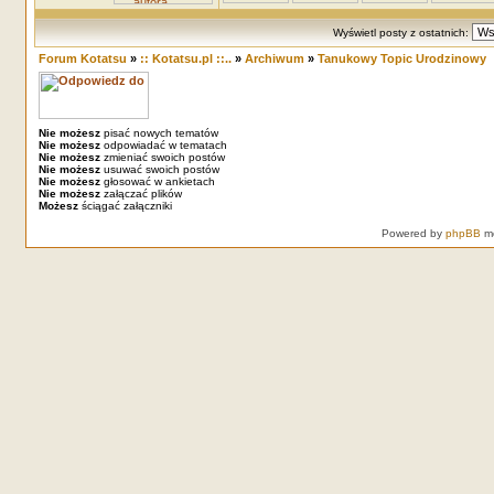
Wyświetl posty z ostatnich:
Forum Kotatsu
»
:: Kotatsu.pl ::..
»
Archiwum
»
Tanukowy Topic Urodzinowy
Nie możesz
pisać nowych tematów
Nie możesz
odpowiadać w tematach
Nie możesz
zmieniać swoich postów
Nie możesz
usuwać swoich postów
Nie możesz
głosować w ankietach
Nie możesz
załączać plików
Możesz
ściągać załączniki
Powered by
phpBB
mo