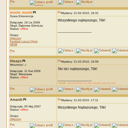
moshi_moshi
Wysłany: 21-02-2010, 16:31
Szara Emonencja
Wszystkiego najlepszego, Tilk!
Dołączyła: 19 Lis 2006
Skąd: Dąbrowa Górnicza
Status:
offline
_________________
Grupy:
Alijenoty
Fanklub Lacus Clyne
WOM
Hisayo
Wysłany: 21-02-2010, 16:56
Mniumniu! ♫
Sto lat i najlepszego, Tilk!
Dołączyła: 11 Kwi 2009
Skąd: Warszawa
Status:
offline
_________________
I
tried
, and therefore
no one
should criticise me!
Amarth
Wysłany: 21-02-2010, 17:11
Dołączyła: 05 Maj 2007
Wszystkiego Najlepszego, Tilk!
Status:
offline
Grupy:
Alijenoty