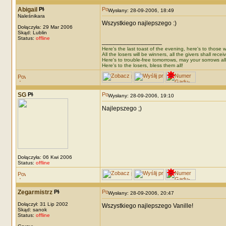
Abigail
Wysłany: 28-09-2006, 18:49
Naleśnikara
Wszystkiego najlepszego :)
Dołączyła: 29 Mar 2006
Skąd: Lublin
Status:
offline
_________________
Here's the last toast of the evening, here's to those wh
All the losers will be winners, all the givers shall recei
Here's to trouble-free tomorrows, may your sorrows all
Here's to the losers, bless them all!
SG
Wysłany: 28-09-2006, 19:10
Najlepszego ;)
Dołączyła: 06 Kwi 2006
Status:
offline
Zegarmistrz
Wysłany: 28-09-2006, 20:47
Dołączył: 31 Lip 2002
Wszystkiego najlepszego Vanille!
Skąd: sanok
Status:
offline
_________________