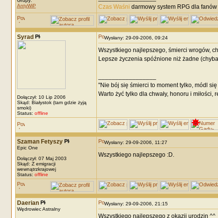
Grupy:
AntyWiP
Czas Waśni
darmowy system RPG dla fanów F
Syrad
Wysłany: 29-09-2006, 09:24
Wszystkiego najlepszego, śmierci wrogów, ch
Lepsze życzenia spóźnione niż żadne (chyba)
_________________
"Nie bój się śmierci to moment tylko, módl si
Warto żyć tylko dla chwały, honoru i miłości, re
Dołączył: 10 Lip 2006
Skąd: Białystok (tam gdzie żyją
smoki)
Status:
offline
Szaman Fetyszy
Wysłany: 29-09-2006, 11:27
Epic One
Wszystkiego najlepszego :D.
Dołączył: 07 Maj 2003
Skąd: Z emigracji
wewnątrzkrajowej
Status:
offline
Daerian
Wysłany: 29-09-2006, 21:15
Wędrowiec Astralny
Wszystkiego najlepszego z okazji urodzin ^^