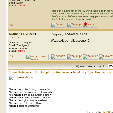
Skąd: Lublin
Status:
offline
_________________
Here's the last toast of the evening, here's to those wh
All the losers will be winners, all the givers shall recei
Here's to trouble-free tomorrows, may your sorrows all
Here's to the losers, bless them all!
Szaman Fetyszy
Wysłany: 06-10-2006, 21:59
Epic One
Wszystkiego najlepszego :D
Dołączył: 07 Maj 2003
Skąd: Z emigracji
wewnątrzkrajowej
Status:
offline
Wyświetl posty z ostatnich:
Forum Kotatsu
»
:: Kotatsu.pl ::..
»
Archiwum
»
Tanukowy Topic Urodzinowy
Nie możesz
pisać nowych tematów
Nie możesz
odpowiadać w tematach
Nie możesz
zmieniać swoich postów
Nie możesz
usuwać swoich postów
Nie możesz
głosować w ankietach
Nie możesz
załączać plików
Możesz
ściągać załączniki
Powered by
phpBB
mo