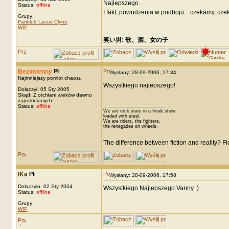
Najlepszego.
Status:
offline
I fakt, powodzenia w podboju... czekamy, cz
Grupy:
Fanklub Lacus Clyne
WIP
_________________
笑い男: 歌、酒、女の子 DRM: terror
Bezimienny
Wysłany: 28-09-2006, 17:34
Najmniejszy pomiot chaosu
Wszystkiego najlepszego!
Dołączył: 05 Sty 2005
Skąd: Z otchłani wieków dawno
zapomnianych.
_________________
Status:
offline
We are rock stars in a freak show
loaded with steel.
We are riders, the fighters,
the renegades on wheels.
The difference between fiction and reality? F
IKa
Wysłany: 28-09-2006, 17:58
Dołączyła: 02 Sty 2004
Wszystkiego Najlepszego Vanny :)
Status:
offline
Grupy:
WIP