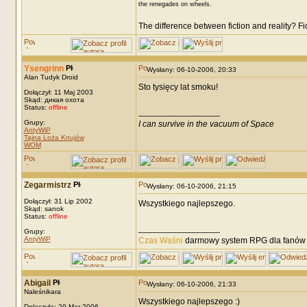
the renegades on wheels.
The difference between fiction and reality? F
Ysengrinn
Wysłany: 06-10-2006, 20:33
Alan Tudyk Droid
Sto tysięcy lat smoku!
Dołączył: 11 Maj 2003
Skąd: дикая охота
Status:
offline
_________________
Grupy:
I can survive in the vacuum of Space
AntyWiP
Tajna Loża Knujów
WOM
Zegarmistrz
Wysłany: 06-10-2006, 21:15
Dołączył: 31 Lip 2002
Wszystkiego najlepszego.
Skąd: sanok
Status:
offline
_________________
Grupy:
AntyWiP
Czas Waśni
darmowy system RPG dla fanów F
Abigail
Wysłany: 06-10-2006, 21:33
Naleśnikara
Wszystkiego najlepszego :)
Dołączyła: 29 Mar 2006