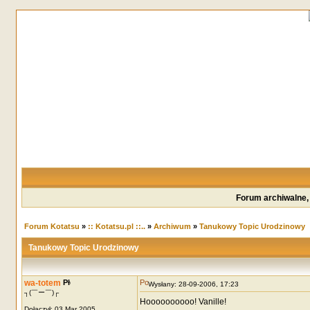
Forum archiwalne,
Forum Kotatsu
»
:: Kotatsu.pl ::..
»
Archiwum
»
Tanukowy Topic Urodzinowy
Tanukowy Topic Urodzinowy
wa-totem
Wysłany: 28-09-2006, 17:23
┐(￣ー￣)┌
Hoooooooooo! Vanille!
Dołączył: 03 Mar 2005