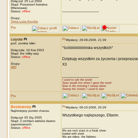
Dołączył: 25 Lut 2004
Skąd: Przestrzeń Astralna
(Warszawa)
_________________
Status:
offline
Grupy:
Tajna Loża Knujów
coyote
Wysłany: 29-09-2006, 21:39
prof. zombie killer
*ściiiiiiiiiiiiiiiiiiiiiska wszystkich*
Dołączyła: 16 Kwi 2003
Skąd: the milky way
Status:
offline
Dziękuję wszystkim za życzenia i przepraszam
Grupy:
X3
WIP
_________________
I used to rule the world
Seas would rise when I gave the word
Now in the morning I sweep alone
Sweep the streets I used to own
Bezimienny
Wysłany: 06-10-2006, 20:29
Najmniejszy pomiot chaosu
Wszystkiego najlepszego, Eltanin.
Dołączył: 05 Sty 2005
Skąd: Z otchłani wieków dawno
zapomnianych.
_________________
Status:
offline
We are rock stars in a freak show
loaded with steel.
We are riders, the fighters,