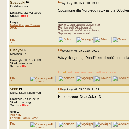
Sasayaki
Wysłany: 08-05-2010, 09:13
Dżabbersmok
Spóźnione dla Norbiego i sto-naj dla DJocker
Dołączyła: 22 Maj 2009
Status:
offline
_________________
Grupy:
Gdy w czarsmutśleniu cichym stał,
Melior Absque Chrisma
Płomiennooki Dżabbersmok
WOM
Zagrzmudnił pośród srożnych skał,
Sapgulcząc poprzez mrok!
Hisayo
Wysłany: 08-05-2010, 09:56
Mniumniu! ♫
Wszystkiego naj, DeadJoker! (i spóźnione dl
Dołączyła: 11 Kwi 2009
Skąd: Warszawa
Status:
offline
_________________
I
tried
, and therefore
no one
should criticise me!
Vodh
Wysłany: 08-05-2010, 21:23
Mistrz Sztuk Tajemnych.
Najlepszego, DeadJoker :D
Dołączył: 27 Sie 2006
Skąd: Edinburgh.
Status:
offline
_________________
...
Grupy:
Alijenoty
Fanklub Lacus Clyne