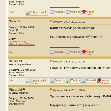
Skąd: Słupca
Status:
offline
_________________
Norrc
Wysłany: 25-04-2010, 21:12
Dołączył: 22 Kwi 2008
Norbi
, Wszystkiego Najlepszego!
Skąd: 西
Status:
offline
PS. Spotkać się znowu kiedyś trzeba ^^
Grupy:
Lisia Federacja
Melior Absque Chrisma
_________________
Galnea
Wysłany: 25-04-2010, 21:43
Wierna Imperialistka
GoNik, po trzykroć wszystkiego najlepszego!
Dołączyła: 31 Mar 2009
Skąd: Gliwice
Status:
offline
Mitsurugi
Wysłany: 25-04-2010, 23:57
Wieczny Marzyciel
Spóźnione, ale szczerze. Najlepszego,
GoNi
Dołączył: 22 Sty 2009
Skąd: Wrocław
Status:
offline
Najlepszego i dużo szczęścia,
Norbi