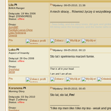
Lila
Wysłany: 08-05-2010, 21:36
BAKA Ranger
A niech stracę... Również życzę ci wszystkie
Dołączyła: 19 Wrz 2006
Skąd: [CENSORED]
Status:
offline
_________________
" Twas brillig, and the slithy toves, did gyre and gimb
Grupy:
All mimsy were the borogoves, and the mome raths o
AntyWiP
Fanklub Lacus Clyne
Lisia Federacja
Omertà
Loko
Wysłany: 09-05-2010, 00:13
Aspect of Insanity
Sto lat i spełnienia marzeń fumie.
Dołączył: 28 Gru 2008
Status:
offline
_________________
Grupy:
That is all in your head.
Syndykat
WOM
I am and I are all we.
Koranona
Wysłany: 09-05-2010, 00:45
Morning Glory
Sto lat, sto lat,
Fm
!
Dołączyła: 03 Sty 2010
Skąd: Z północy
Status:
offline
_________________
Grupy:
"I like my men like I like my tea - weak and gr
Syndykat