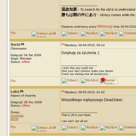
_________________
温故知新
-
To search for the old is to understand
勝ちは鞘の中にあり
-
Victory comes while the s
Mitsurugi
Ostatnio zmieniony przez
dnia 26-04-2010,
Norbi
Wysłany: 26-04-2010, 00:14
Obserwator
Dziękuję za życzenia :)
Dołączył: 04 Sie 2008
Skąd: Wrocław
Status:
offline
_________________
I wish that you could see
How your own choices make your dream
Come out shining true all around you...
Loko
Wysłany: 08-05-2010, 01:42
Aspect of Insanity
Wszystkiego najlepszego DeadJoker.
Dołączył: 28 Gru 2008
Status:
offline
_________________
Grupy:
That is all in your head.
Syndykat
WOM
I am and I are all we.