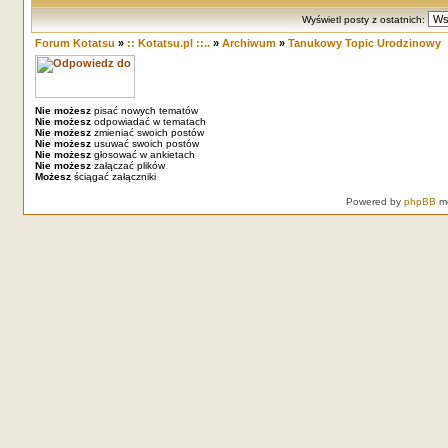
Wyświetl posty z ostatnich:
Forum Kotatsu
»
:: Kotatsu.pl ::..
»
Archiwum
»
Tanukowy Topic Urodzinowy
Nie możesz
pisać nowych tematów
Nie możesz
odpowiadać w tematach
Nie możesz
zmieniać swoich postów
Nie możesz
usuwać swoich postów
Nie możesz
głosować w ankietach
Nie możesz
załączać plików
Możesz
ściągać załączniki
Powered by
phpBB
mo