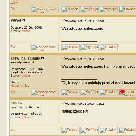
WOM
Paweł
Wysłany: 09-05-2010, 00:48
Dołączył: 25 Gru 2008
Wszystkiego najlepszego!
Status:
offline
_________________
krew_na_scianie
Wysłany: 09-05-2010, 00:48
kościsty seksapil
Wszystkiego najlepszego Fum! Pomyślności, ra
Dołączyła: 23 Gru 2007
Skąd: Bełchatów/Łódź
Status:
offline
_________________
Grupy:
"Ci, którzy nie pamiętają przeszłości, skazani
House of Joy
0rdi
Wysłany: 09-05-2010, 01:11
Last man on the moon.
Najlepszego
FM
!
Dołączył: 18 Paź 2009
Status:
offline
_________________