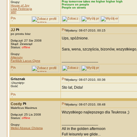
Pray tomorrow takes me higher higher high
Grupy:
Pressure on people
House of Joy
People on streets
Lisia Federacja
WIP
JJ
Wysłany: 08-07-2010, 00:15
po prostu bisz
Ups, spóźnione.
Dołączył: 27 Sie 2008
Skąd: Zewsząd
Status:
offline
Sara, wena, szczęścia, bizonów, wszystkiego,
Grupy:
Alijenoty
_________________
Fanklub Lacus Clyne
Grisznak
Wysłany: 08-07-2010, 00:36
-
Usunięty
-
Gość
Sto lat, Dida!
Costly
Wysłany: 08-07-2010, 08:48
Maleficus Maximus
Wszystkiego najlepszego dla Teukrosa ;)
Dołączył: 25 Lis 2008
Status:
offline
_________________
Grupy:
Melior Absque Chrisma
All in the golden afternoon
Full leisurely we glide...