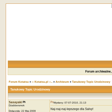
Forum archiwalne,
Forum Kotatsu
»
:: Kotatsu.pl ::..
»
Archiwum
»
Tanukowy Topic Urodzinowy
Tanukowy Topic Urodzinowy
Sasayaki
Wysłany: 07-07-2010, 21:13
Dżabbersmok
Naj-naj-naj-lepszego dla Salvy!
Dołączyła: 22 Maj 2009