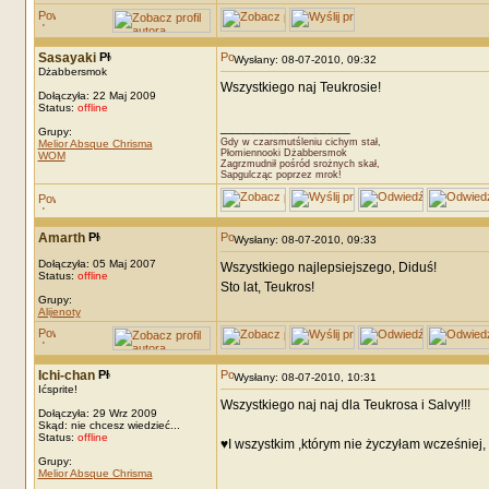
Sasayaki
Wysłany: 08-07-2010, 09:32
Dżabbersmok
Wszystkiego naj Teukrosie!
Dołączyła: 22 Maj 2009
Status:
offline
_________________
Grupy:
Gdy w czarsmutśleniu cichym stał,
Melior Absque Chrisma
Płomiennooki Dżabbersmok
WOM
Zagrzmudnił pośród srożnych skał,
Sapgulcząc poprzez mrok!
Amarth
Wysłany: 08-07-2010, 09:33
Dołączyła: 05 Maj 2007
Wszystkiego najlepsiejszego, Diduś!
Status:
offline
Sto lat, Teukros!
Grupy:
Alijenoty
Ichi-chan
Wysłany: 08-07-2010, 10:31
Ićsprite!
Wszystkiego naj naj dla Teukrosa i Salvy!!!
Dołączyła: 29 Wrz 2009
Skąd: nie chcesz wiedzieć...
Status:
offline
♥I wszystkim ,którym nie życzyłam wcześniej
Grupy:
Melior Absque Chrisma