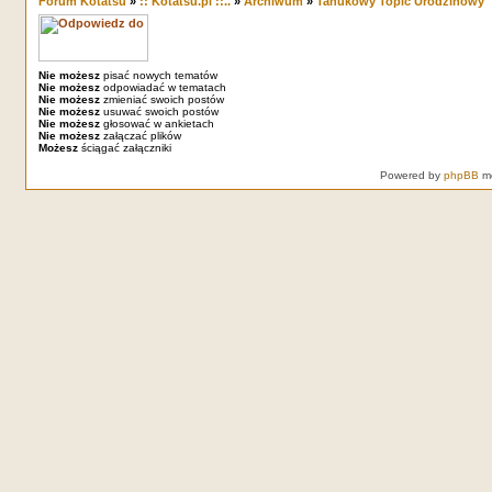
Forum Kotatsu
»
:: Kotatsu.pl ::..
»
Archiwum
»
Tanukowy Topic Urodzinowy
Nie możesz
pisać nowych tematów
Nie możesz
odpowiadać w tematach
Nie możesz
zmieniać swoich postów
Nie możesz
usuwać swoich postów
Nie możesz
głosować w ankietach
Nie możesz
załączać plików
Możesz
ściągać załączniki
Powered by
phpBB
mo