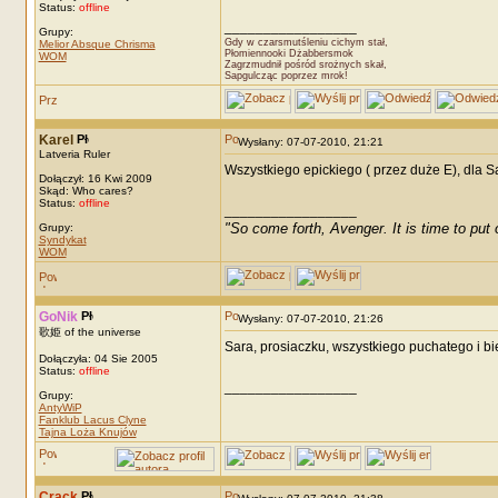
Status:
offline
_________________
Grupy:
Gdy w czarsmutśleniu cichym stał,
Melior Absque Chrisma
Płomiennooki Dżabbersmok
WOM
Zagrzmudnił pośród srożnych skał,
Sapgulcząc poprzez mrok!
Karel
Wysłany: 07-07-2010, 21:21
Latveria Ruler
Wszystkiego epickiego ( przez duże E), dla Sa
Dołączył: 16 Kwi 2009
Skąd: Who cares?
Status:
offline
_________________
"So come forth, Avenger. It is time to put o
Grupy:
Syndykat
WOM
GoNik
Wysłany: 07-07-2010, 21:26
歌姫 of the universe
Sara, prosiaczku, wszystkiego puchatego i bi
Dołączyła: 04 Sie 2005
Status:
offline
_________________
Grupy:
AntyWiP
Fanklub Lacus Clyne
Tajna Loża Knujów
Crack