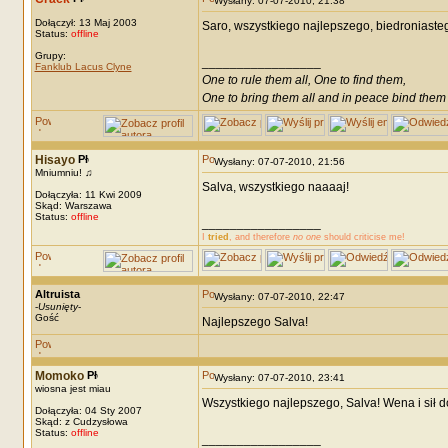
Wysłany: 07-07-2010, 21:38
Dołączył: 13 Maj 2003
Saro, wszystkiego najlepszego, biedroniasteg
Status:
offline
Grupy:
_________________
Fanklub Lacus Clyne
One to rule them all, One to find them,
One to bring them all and in peace bind them
Hisayo
Wysłany: 07-07-2010, 21:56
Mniumniu! ♫
Salva, wszystkiego naaaaj!
Dołączyła: 11 Kwi 2009
Skąd: Warszawa
Status:
offline
_________________
I
tried
, and therefore
no one
should criticise me!
Altruista
Wysłany: 07-07-2010, 22:47
-
Usunięty
-
Gość
Najlepszego Salva!
Momoko
Wysłany: 07-07-2010, 23:41
wiosna jest miau
Wszystkiego najlepszego, Salva! Wena i sił 
Dołączyła: 04 Sty 2007
Skąd: z Cudzysłowa
Status:
offline
_________________