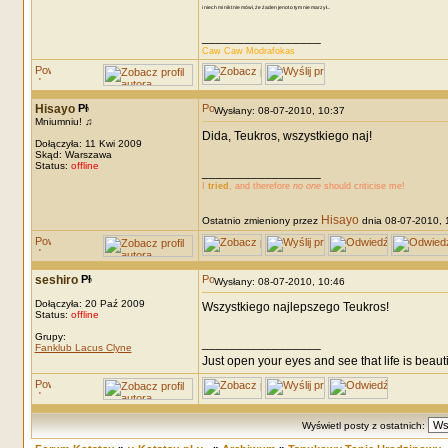
i niech mi nikt nie mówi, że żaden jenot o tym nie marzył...
_________________
Caw Caw Modrafokas
Hisayo
Wysłany: 08-07-2010, 10:37
Mniumniu! ♫
Dida, Teukros, wszystkiego naj!
Dołączyła: 11 Kwi 2009
Skąd: Warszawa
Status:
offline
_________________
I
tried
, and therefore
no one
should criticise me!
Hisayo
Ostatnio zmieniony przez
dnia 08-07-2010, 1
seshiro
Wysłany: 08-07-2010, 10:46
Dołączyła: 20 Paź 2009
Wszystkiego najlepszego Teukros!
Status:
offline
Grupy:
_________________
Fanklub Lacus Clyne
Just open your eyes and see that life is beauti
Wyświetl posty z ostatnich: