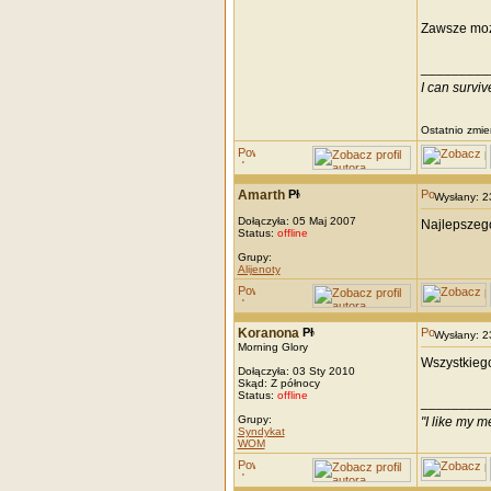
Zawsze moż
_________
I can survi
Ostatnio zmie
Amarth
Wysłany: 
Dołączyła: 05 Maj 2007
Najlepszeg
Status:
offline
Grupy:
Alijenoty
Koranona
Wysłany: 
Morning Glory
Wszystkiego 
Dołączyła: 03 Sty 2010
Skąd: Z północy
Status:
offline
_________
Grupy:
"I like my m
Syndykat
WOM