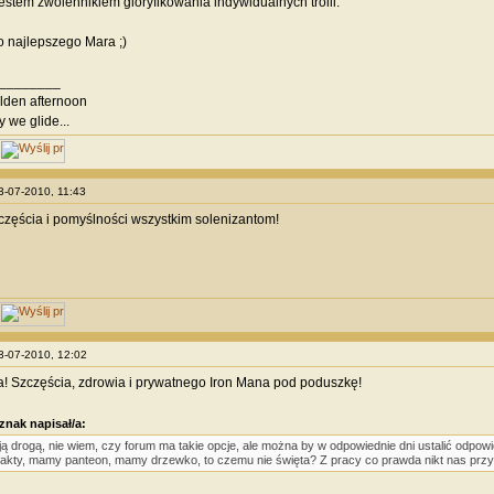
jestem zwolennikiem gloryfikowania indywidualnych trolli.
 najlepszego Mara ;)
________
olden afternoon
y we glide...
23-07-2010, 11:43
częścia i pomyślności wszystkim solenizantom!
23-07-2010, 12:02
ra! Szczęścia, zdrowia i prywatnego Iron Mana pod poduszkę!
znak napisał/a:
ą drogą, nie wiem, czy forum ma takie opcje, ale można by w odpowiednie dni ustalić odpo
fakty, mamy panteon, mamy drzewko, to czemu nie święta? Z pracy co prawda nikt nas przy tej