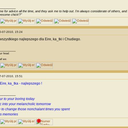
________
e for advice all the time, and they ask me to help out. I'm always considerate of others, and I 
awesome chick!?"
15-07-2010, 15:24
szystkiego najlepszego dla Eire, ka_tki i Chudiego.
________
our head.
all we.
17-07-2010, 15:51
Eire, ka_tka - najlepszego !
________
ur to your boring today
c into your melancholic tomorrow
 to change those nonchalant times you spent
us memories