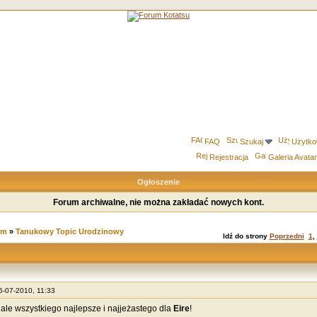
FAQ
Szukaj
Użytko
Rejestracja
Galeria Avata
Ogłoszenie
Forum archiwalne, nie można zakładać nowych kont.
um
»
Tanukowy Topic Urodzinowy
Idź do strony
Poprzedni
1
,
15-07-2010, 11:33
ale wszystkiego najlepsze i najjeżastego dla
Eire
!