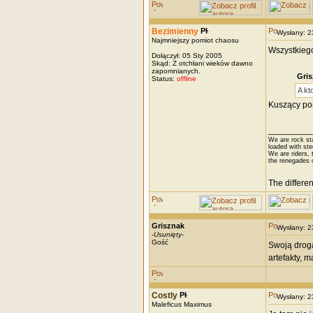
Bezimienny
Wysłany: 
Najmniejszy pomiot chaosu
Wszystkieg
Dołączył: 05 Sty 2005
Skąd: Z otchłani wieków dawno
zapomnianych.
Gris
Status:
offline
A kt
Kuszący pom
_________
We are rock st
loaded with ste
We are riders, t
the renegades 
The differe
Grisznak
Wysłany: 
-
Usunięty
-
Gość
Swoją drogą
artefakty, 
Costly
Wysłany: 
Maleficus Maximus