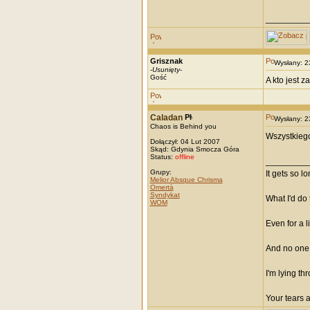
_________
Grisznak
Wysłany: 
-
Usunięty
-
Gość
A kto jest 
Caladan
Wysłany: 
Chaos is Behind you
Wszystkieg
Dołączył: 04 Lut 2007
Skąd: Gdynia Smocza Góra
Status:
offline
_________
Grupy:
It gets so l
Melior Absque Chrisma
Omertà
Syndykat
What I'd do 
WOM
Even for a li
And no one 
I'm lying th
Your tears 