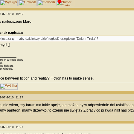
23-07-2010, 10:12
o najlepszego Maro.
znak napisał/a:
o jest za tym, aby dzisiejszy dzień ogłosić urzędowo "Dniem Trolla"?
ysł ;)
________
ars in a freak show
el.
he fighters,
on wheels.
nce between fiction and reality? Fiction has to make sense.
23-07-2010, 11:27
, nie wiem, czy forum ma takie opcje, ale można by w odpowiednie dni ustalić od
mamy panteon, mamy drzewko, to czemu nie święta? Z pracy co prawda nikt nas przy te
23-07-2010, 11:27