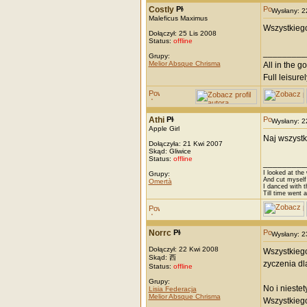
Costly
Wysłany: 
Maleficus Maximus
Wszystkieg
Dołączył: 25 Lis 2008
Status:
offline
_________
Grupy:
Melior Absque Chrisma
All in the g
Full leisurel
Athi
Wysłany: 
Apple Girl
Naj wszystk
Dołączyła: 21 Kwi 2007
Skąd: Gliwice
Status:
offline
_________
I looked at the
Grupy:
And cut myself 
Omertà
I danced with t
Till time went 
Norrc
Wysłany: 
Dołączył: 22 Kwi 2008
Wszystkiego
Skąd: 西
zyczenia dla
Status:
offline
Grupy:
No i nieste
Lisia Federacja
Melior Absque Chrisma
Wszystkiego