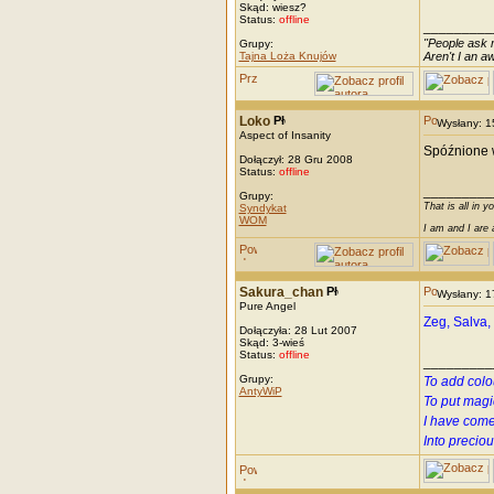
Skąd: wiesz?
Status:
offline
_________
"People ask m
Grupy:
Tajna Loża Knujów
Aren't I an 
Loko
Wysłany: 
Aspect of Insanity
Spóźnione w
Dołączył: 28 Gru 2008
Status:
offline
_________
Grupy:
That is all in y
Syndykat
WOM
I am and I are 
Sakura_chan
Wysłany: 
Pure Angel
Zeg, Salva, 
Dołączyła: 28 Lut 2007
Skąd: 3-wieś
Status:
offline
_________
Grupy:
To add colo
AntyWiP
To put magi
I have come
Into precio