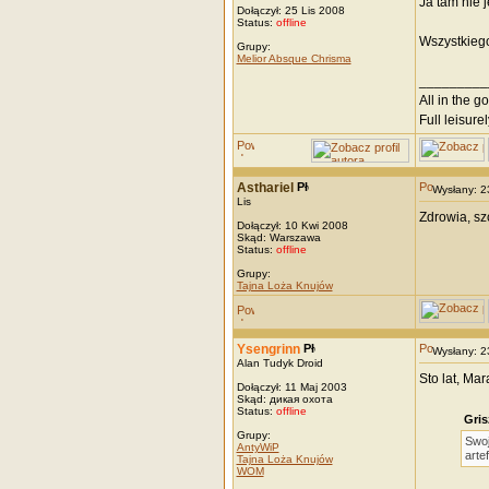
Ja tam nie 
Dołączył: 25 Lis 2008
Status:
offline
Wszystkiego
Grupy:
Melior Absque Chrisma
_________
All in the g
Full leisurel
Asthariel
Wysłany: 
Lis
Zdrowia, sz
Dołączył: 10 Kwi 2008
Skąd: Warszawa
Status:
offline
Grupy:
Tajna Loża Knujów
Ysengrinn
Wysłany: 
Alan Tudyk Droid
Sto lat, Ma
Dołączył: 11 Maj 2003
Skąd: дикая охота
Status:
offline
Gris
Grupy:
Swoj
AntyWiP
arte
Tajna Loża Knujów
WOM