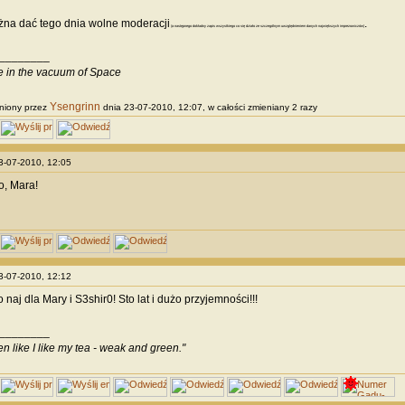
na dać tego dnia wolne moderacji
.
(a następnego dokładny zapis wszystkiego co się działo ze szczególnym uwzględnieniem danych największych imprezowiczów)
________
ve in the vacuum of Space
Ysengrinn
niony przez
dnia 23-07-2010, 12:07, w całości zmieniany 2 razy
23-07-2010, 12:05
o, Mara!
23-07-2010, 12:12
naj dla Mary i S3shir0! Sto lat i dużo przyjemności!!!
________
en like I like my tea - weak and green."