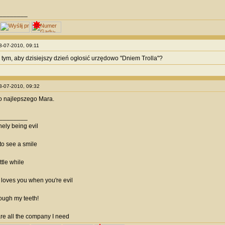
________
23-07-2010, 09:11
za tym, aby dzisiejszy dzień ogłosić urzędowo "Dniem Trolla"?
23-07-2010, 09:32
o najlepszego Mara.
________
onely being evil
to see a smile
ttle while
loves you when you're evil
rough my teeth!
are all the company I need