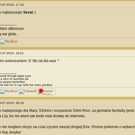
22-07-2010, 17:24
o najlepszego
Seval
;)
________
olden afternoon
y we glide...
22-07-2010, 19:01
im solenizantom :D Sto lat dla was :*
________
 world through apple eyes
a slice of sunshine pie
he peanut butterflies
and told me to say hello but wave goodbye
23-07-2010, 06:33
 najlepszego dla Mary, S3shiro i oczywiscie Oshii Rion, za genialne fanduby (jes
 Lily, bo nie wiem jak bede mial dostep do internetu.
ty nie moglem zlozyc na czas zyczen naszej drogiej Eire. Prosze pokornie o wybacze
 Naj Jezyku!