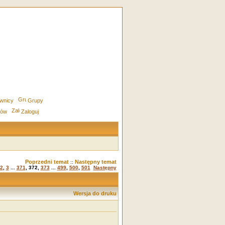
wnicy
Grupy
rów
Zaloguj
Poprzedni temat
Następny temat
::
2
,
3
...
371
,
372
,
373
...
499
,
500
,
501
Następny
Wersja do druku