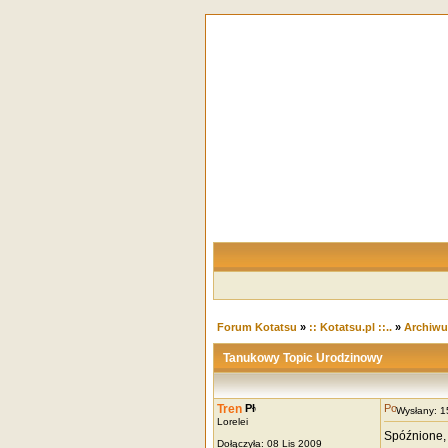
Forum Kotatsu
»
:: Kotatsu.pl ::..
»
Archiw
Tanukowy Topic Urodzinowy
Tren
Wysłany: 
Lorelei
Spóźnione, 
Dołączyła: 08 Lis 2009