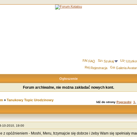
FAQ
Szukaj
Użytko
Rejestracja
Galeria Avata
Ogłoszenie
Forum archiwalne, nie można zakładać nowych kont.
um
»
Tanukowy Topic Urodzinowy
Idź do strony
Poprzedni
1
,
04-10-2010, 19:00
le z opóźnieniem - Moshi, Meru, trzymajcie się dobrze i żeby Wam się spełniały mar