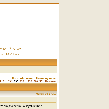
wnicy
Grupy
rów
Zaloguj
Poprzedni temat
Następny temat
::
2
,
3
...
394
,
395
,
396
...
499
,
500
,
501
Następny
Wersja do druku
zenia, życzenia i wszystkie inne