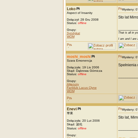
Loko
Wysłany: 
Aspect of Insanity
Sto lat Mirro
Dołączył: 28 Gru 2008
Status:
offline
_________
Grupy:
That is all in y
Syndykat
WOM
I am and I are 
moshi_moshi
Wysłany: 
Szara Emonencja
Spełnienia 
Dołączyła: 19 Lis 2006
Skąd: Dąbrowa Górnicza
Status:
offline
_________
Grupy:
Alijenoty
Fanklub Lacus Clyne
WOM
Enevi
Wysłany: 
苹果
Sto lat, Mirro
Dołączyła: 20 Lut 2006
Skąd: 波伦
_________
Status:
offline
Grupy: