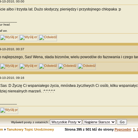
09-10-2010, 00:00
ie albo i trzysta lat. Dużo słodyczy, pieniędzy i przystojnego chłopaka :p
________
our head.
all we.
09-10-2010, 00:37
 najlepszego, Sas! Wena, stada bizonów, wielu powodów do fazowania i czego ta
09-10-2010, 09:16
Sas :D Życzę Ci wspaniałego życia, mnóstwa życzliwych Ci osób, kilku wspaniałych 
ziej nierealnych marzeń. :*:*:*:*:*
________
Wyświetl posty z ostatnich:
um
»
Tanukowy Topic Urodzinowy
Strona
395
z
501
Idź do strony
Poprzedni
1
,