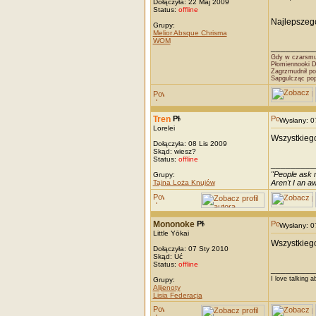
Dołączyła: 22 Maj 2009
Status:
offline
Najlepszego
Grupy:
Melior Absque Chrisma
WOM
_________
Gdy w czarsmut
Płomiennooki 
Zagrzmudnił po
Sapgulcząc po
Tren
Wysłany: 
Lorelei
Wszystkieg
Dołączyła: 08 Lis 2009
Skąd: wiesz?
Status:
offline
_________
"People ask m
Grupy:
Tajna Loża Knujów
Aren't I an 
Mononoke
Wysłany: 
Little Yōkai
Wszystkiego 
Dołączyła: 07 Sty 2010
Skąd: Uć
Status:
offline
_________
I love talking a
Grupy:
Alijenoty
Lisia Federacja