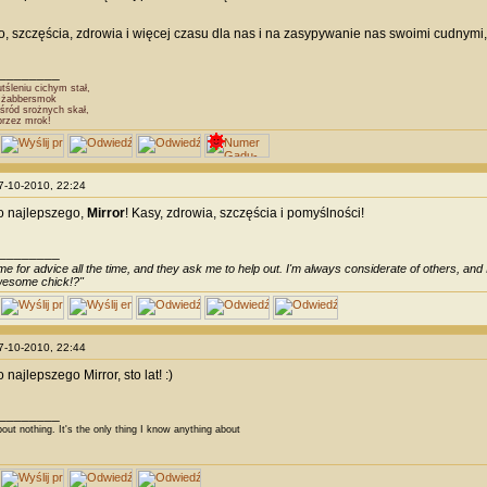
, szczęścia, zdrowia i więcej czasu dla nas i na zasypywanie nas swoimi cudnymi
________
śleniu cichym stał,
Dżabbersmok
śród srożnych skał,
przez mrok!
07-10-2010, 22:24
o najlepszego,
Mirror
! Kasy, zdrowia, szczęścia i pomyślności!
________
e for advice all the time, and they ask me to help out. I'm always considerate of others, and I 
awesome chick!?"
07-10-2010, 22:44
najlepszego Mirror, sto lat! :)
________
bout nothing. It's the only thing I know anything about