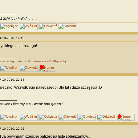
________
は気がついたのさ。。。
04-10-2010, 19:43
zystkiego najlepszego!
________
omu do tego, skoro i tak mniejsza o to? - Kłapouchy
07-10-2010, 22:18
tereczko! Wszystkiego najlepszego! Sto lat i dużo szczęścia :D
________
en like I like my tea - weak and green."
07-10-2010, 22:22
! Ja powinnam częściej patrzeć na listę solenizantów...