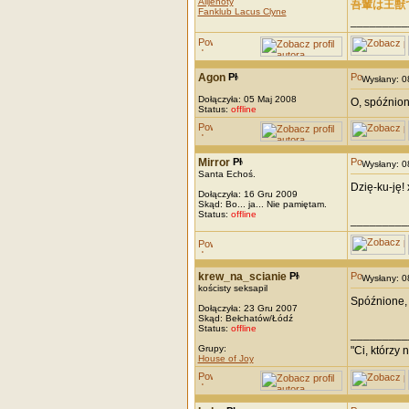
Alijenoty
吾輩は王獣
Fanklub Lacus Clyne
_________
Agon
Wysłany: 
Dołączyła: 05 Maj 2008
O, spóźnion
Status:
offline
Mirror
Wysłany: 
Santa Echoś.
Dzię-ku-ję!
Dołączyła: 16 Gru 2009
Skąd: Bo... ja... Nie pamiętam.
Status:
offline
_________
krew_na_scianie
Wysłany: 
kościsty seksapil
Spóźnione, 
Dołączyła: 23 Gru 2007
Skąd: Bełchatów/Łódź
Status:
offline
_________
Grupy:
"Ci, którzy 
House of Joy