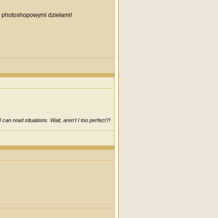
, photoshopowymi dziełami!
can read situations. Wait, aren't I too perfect?!