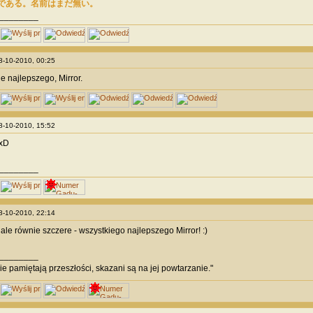
である。名前はまだ無い。
________
08-10-2010, 00:25
e najlepszego, Mirror.
08-10-2010, 15:52
 xD
________
08-10-2010, 22:14
ale równie szczere - wszystkiego najlepszego Mirror! :)
________
nie pamiętają przeszłości, skazani są na jej powtarzanie."