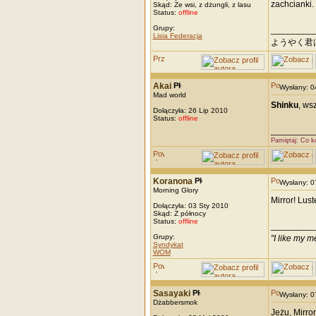
zachcianki.
Skąd: Ze wsi, z dżungli, z lasu
Status:
offline
Grupy:
_________
Lisia Federacja
ようやく君
Akai
Wysłany: 
Mad world
Shinku
, ws
Dołączyła: 26 Lip 2010
Status:
offline
_________
Pamiętaj: Co k
Koranona
Wysłany: 
Morning Glory
Mirror! Lus
Dołączyła: 03 Sty 2010
Skąd: Z północy
Status:
offline
_________
Grupy:
"I like my m
Syndykat
WOM
Sasayaki
Wysłany: 
Dżabbersmok
Jeżu, Mirror