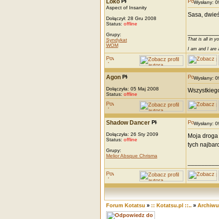
Loko
Wysłany: 
Aspect of Insanity
Sasa, dwieśc
Dołączył: 28 Gru 2008
Status:
offline
_________
Grupy:
That is all in y
Syndykat
WOM
I am and I are 
Agon
Wysłany: 
Dołączyła: 05 Maj 2008
Wszystkiego
Status:
offline
Shadow Dancer
Wysłany: 
Dołączyła: 26 Sty 2009
Moja droga 
Status:
offline
tych najbard
Grupy:
Melior Absque Chrisma
_________
Forum Kotatsu
»
:: Kotatsu.pl ::..
»
Archiw