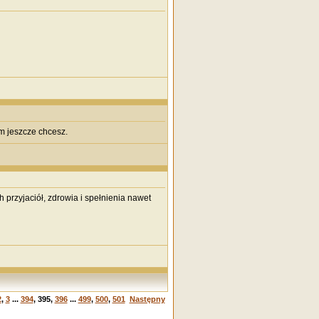
m jeszcze chcesz.
przyjaciół, zdrowia i spełnienia nawet
2
,
3
...
394
,
395
,
396
...
499
,
500
,
501
Następny