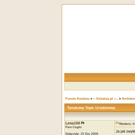
Forum Kotatsu
»
:: Kotatsu.pl ::..
»
Archiw
Tanukowy Topic Urodzinowy
Lena100
Wysłany: 
Pani Cogito
Ja jak zwyk
Dołączyła: 15 Gru 2006