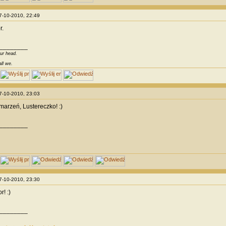
07-10-2010, 22:49
r.
________
our head.
all we.
07-10-2010, 23:03
marzeń, Lustereczko! :)
________
07-10-2010, 23:30
r! :)
________