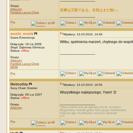
Grupy:
Alijenoty
吾輩は王獣である。名前はまだ無い。
Fanklub Lacus Clyne
_________________
moshi_moshi
Wysłany: 13-10-2010, 14:40
Szara Emonencja
Wilku, spełnienia marzeń, chętnego do współ
Dołączyła: 19 Lis 2006
Skąd: Dąbrowa Górnicza
Status:
offline
_________________
Grupy:
Alijenoty
Fanklub Lacus Clyne
WOM
Melmothia
Wysłany: 13-10-2010, 16:50
Sexy Chain Smoker
Wszystkiego najlepszego, Ysen! :D
Dołączyła: 09 Lut 2007
Status:
offline
_________________
Grupy:
"Słowo ludzkie jest jak pęknięty kocioł, na którym
Alijenoty
Wygrywamy melodie godne tańczącego niedźwiedzia,
Podczas gdy chcielibyśmy wzruszyć gwiazdy"
G.F.