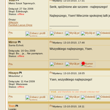
Vodh
Wysłany: 13-10-2010, 17:31
Mistrz Sztuk Tajemnych.
Serik, spóźnione ale szczere - najlepszego!
Dołączył: 27 Sie 2006
Skąd: Edinburgh.
Status:
offline
Najlepszego, Ysen! Wiecznie spokojnej tafli je
Grupy:
Alijenoty
_________________
Fanklub Lacus Clyne
...
Mirror
Wysłany: 13-10-2010, 17:46
Santa Echoś.
Wszystkiego najlepszego, Ysen.
Dołączyła: 16 Gru 2009
Skąd: Bo... ja... Nie pamiętam.
Status:
offline
_________________
Hisayo
Wysłany: 13-10-2010, 18:05
Mniumniu! ♫
Ysen, wszystkiego najlepszego!
Dołączyła: 11 Kwi 2009
Skąd: Warszawa
Status:
offline
_________________
I
tried
, and therefore
no one
should criticise me!
Tren
Wysłany: 13-10-2010, 18:11
Lorelei