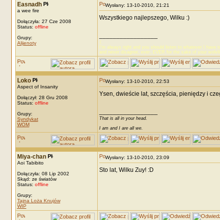
Easnadh
Wysłany: 13-10-2010, 21:21
a wee fire
Wszystkiego najlepszego, Wilku :)
Dołączyła: 27 Cze 2008
Status:
offline
_________________
Grupy:
☾
Alijenoty
I’m always right and you should listen to whatever I have t
and never disagree, ever, EVER for the sake of your wolvl
Loko
Wysłany: 13-10-2010, 22:53
Aspect of Insanity
Ysen, dwieście lat, szczęścia, pieniędzy i cz
Dołączył: 28 Gru 2008
Status:
offline
_________________
Grupy:
That is all in your head.
Syndykat
WOM
I am and I are all we.
Miya-chan
Wysłany: 13-10-2010, 23:09
Aoi Tabibito
Sto lat, Wilku Zuy! :D
Dołączyła: 08 Lip 2002
Skąd: ze światów
Status:
offline
Grupy:
Tajna Loża Knujów
WIP