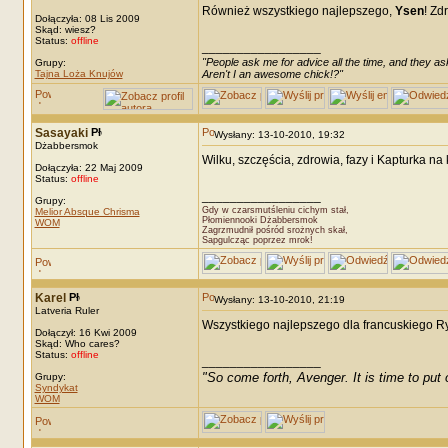
Również wszystkiego najlepszego,
Ysen
! Zd
Dołączyła: 08 Lis 2009
Skąd: wiesz?
Status:
offline
_________________
"People ask me for advice all the time, and they ask
Grupy:
Tajna Loża Knujów
Aren't I an awesome chick!?"
Sasayaki
Wysłany: 13-10-2010, 19:32
Dżabbersmok
Wilku, szczęścia, zdrowia, fazy i Kapturka na
Dołączyła: 22 Maj 2009
Status:
offline
_________________
Grupy:
Gdy w czarsmutśleniu cichym stał,
Melior Absque Chrisma
Płomiennooki Dżabbersmok
WOM
Zagrzmudnił pośród srożnych skał,
Sapgulcząc poprzez mrok!
Karel
Wysłany: 13-10-2010, 21:19
Latveria Ruler
Wszystkiego najlepszego dla francuskiego 
Dołączył: 16 Kwi 2009
Skąd: Who cares?
Status:
offline
_________________
"So come forth, Avenger. It is time to put o
Grupy:
Syndykat
WOM