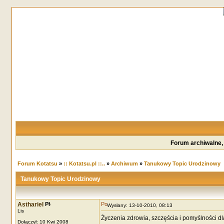
Forum archiwalne,
Forum Kotatsu
»
:: Kotatsu.pl ::..
»
Archiwum
»
Tanukowy Topic Urodzinowy
Tanukowy Topic Urodzinowy
Asthariel
Wysłany: 13-10-2010, 08:13
Lis
Życzenia zdrowia, szczęścia i pomyślności dla
Dołączył: 10 Kwi 2008