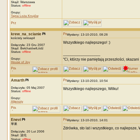
Skąd: Warszawa
Status:
offline
Grupy:
Tajna Loża Knujów
krew_na_scianie
Wysłany: 13-10-2010, 08:26
kościsty seksapil
Wszystkiego najlepszego! :)
Dołączyła: 23 Gru 2007
Skąd: Bełchatów/Łódź
Status:
offline
_________________
Grupy:
"Ci, którzy nie pamiętają przeszłości, skazani
House of Joy
Amarth
Wysłany: 13-10-2010, 10:54
Dołączyła: 05 Maj 2007
Wszystkiego najlepszego, Wilku!
Status:
offline
Grupy:
Alijenoty
Enevi
Wysłany: 13-10-2010, 14:01
苹果
Zdrówka, sto lat i wszystkiego, co najlepsze, 
Dołączyła: 20 Lut 2006
Skąd: 波伦
_________________
Status:
offline