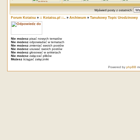
Wyświetl posty z ostatnich:
Forum Kotatsu
»
:: Kotatsu.pl ::..
»
Archiwum
»
Tanukowy Topic Urodzinowy
Nie możesz
pisać nowych tematów
Nie możesz
odpowiadać w tematach
Nie możesz
zmieniać swoich postów
Nie możesz
usuwać swoich postów
Nie możesz
głosować w ankietach
Nie możesz
załączać plików
Możesz
ściągać załączniki
Powered by
phpBB
mo