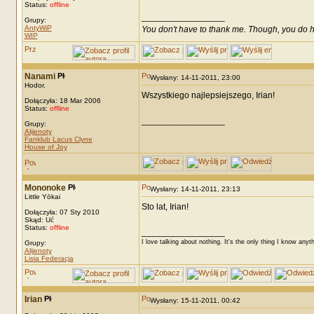
Status:
offline
_________________
Grupy:
AntyWiP
You don't have to thank me. Though, you do h
WIP
Nanami
Wysłany: 14-11-2011, 23:00
Hodor.
Wszystkiego najlepsiejszego, Irian!
Dołączyła: 18 Mar 2006
Status:
offline
_________________
Grupy:
Alijenoty
Fanklub Lacus Clyne
House of Joy
Mononoke
Wysłany: 14-11-2011, 23:13
Little Yōkai
Sto lat, Irian!
Dołączyła: 07 Sty 2010
Skąd: Uć
Status:
offline
_________________
I love talking about nothing. It's the only thing I know anyt
Grupy:
Alijenoty
Lisia Federacja
Irian
Wysłany: 15-11-2011, 00:42