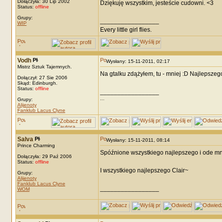
Dołączyła: 30 Lip 2002
Dziękuję wszystkim, jesteście cudowni. <3
Status:
offline
Grupy:
_________________
WIP
Every little girl flies.
Vodh
Wysłany: 15-11-2011, 02:17
Mistrz Sztuk Tajemnych.
Na gtalku zdążyłem, tu - mniej :D Najlepszego
Dołączył: 27 Sie 2006
Skąd: Edinburgh.
Status:
offline
_________________
...
Grupy:
Alijenoty
Fanklub Lacus Clyne
Salva
Wysłany: 15-11-2011, 08:14
Prince Charming
Spóźnione wszystkiego najlepszego i ode mn
Dołączyła: 29 Paź 2006
Status:
offline
I wszystkiego najlepszego Clair~
Grupy:
Alijenoty
Fanklub Lacus Clyne
_________________
WOM