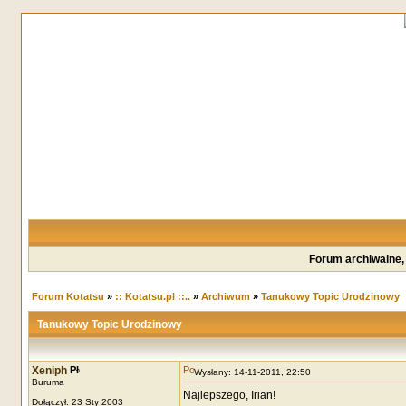
Forum archiwalne,
Forum Kotatsu
»
:: Kotatsu.pl ::..
»
Archiwum
»
Tanukowy Topic Urodzinowy
Tanukowy Topic Urodzinowy
Xeniph
Wysłany: 14-11-2011, 22:50
Buruma
Najlepszego, Irian!
Dołączył: 23 Sty 2003