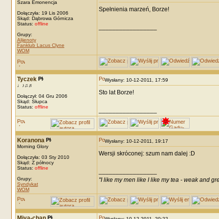
Szara Emonencja
Spełnienia marzeń, Borze!
Dołączyła: 19 Lis 2006
Skąd: Dąbrowa Górnicza
Status:
offline
_________________
Grupy:
Alijenoty
Fanklub Lacus Clyne
WOM
Tyczek
Wysłany: 10-12-2011, 17:59
♩♪♫♬
Sto lat Borze!
Dołączył: 04 Gru 2006
Skąd: Słupca
Status:
offline
_________________
Koranona
Wysłany: 10-12-2011, 19:17
Morning Glory
Wersji skróconej: szum nam dalej :D
Dołączyła: 03 Sty 2010
Skąd: Z północy
Status:
offline
_________________
Grupy:
"I like my men like I like my tea - weak and gr
Syndykat
WOM
Miya-chan
Wysłany: 10-12-2011, 20:22