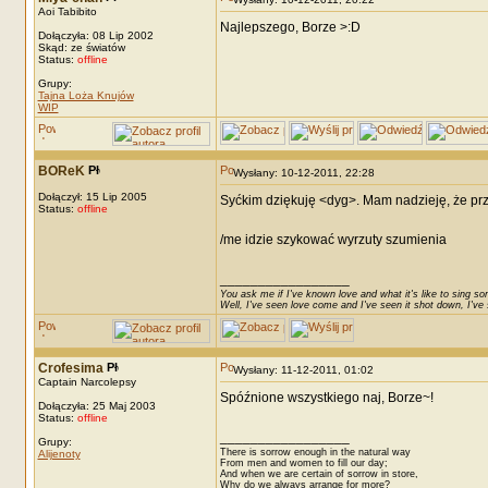
Aoi Tabibito
Najlepszego, Borze >:D
Dołączyła: 08 Lip 2002
Skąd: ze światów
Status:
offline
Grupy:
Tajna Loża Knujów
WIP
BOReK
Wysłany: 10-12-2011, 22:28
Dołączył: 15 Lip 2005
Syćkim dziękuję <dyg>. Mam nadzieję, że prze
Status:
offline
/me idzie szykować wyrzuty szumienia
_________________
You ask me if I've known love and what it's like to sing son
Well, I've seen love come and I've seen it shot down, I've s
Crofesima
Wysłany: 11-12-2011, 01:02
Captain Narcolepsy
Spóźnione wszystkiego naj, Borze~!
Dołączyła: 25 Maj 2003
Status:
offline
_________________
Grupy:
There is sorrow enough in the natural way
Alijenoty
From men and women to fill our day;
And when we are certain of sorrow in store,
Why do we always arrange for more?