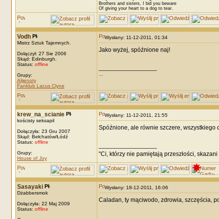
Brothers and sisters, I bid you beware
Of giving your heart to a dog to tear.
Vodh
Wysłany: 11-12-2011, 01:34
Mistrz Sztuk Tajemnych.
Jako wyżej, spóźnione naj!
Dołączył: 27 Sie 2006
Skąd: Edinburgh.
Status:
offline
_________________
...
Grupy:
Alijenoty
Fanklub Lacus Clyne
krew_na_scianie
Wysłany: 11-12-2011, 21:55
kościsty seksapil
Spóźnione, ale równie szczere, wszystkiego 
Dołączyła: 23 Gru 2007
Skąd: Bełchatów/Łódź
Status:
offline
_________________
Grupy:
"Ci, którzy nie pamiętają przeszłości, skazani
House of Joy
Sasayaki
Wysłany: 18-12-2011, 16:06
Dżabbersmok
Caladan, ty mąciwodo, zdrowia, szczęścia, p
Dołączyła: 22 Maj 2009
Status:
offline
_________________