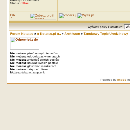
Status:
offline
_________________
Wyświetl posty z ostatnich:
Forum Kotatsu
»
:: Kotatsu.pl ::..
»
Archiwum
»
Tanukowy Topic Urodzinowy
Nie możesz
pisać nowych tematów
Nie możesz
odpowiadać w tematach
Nie możesz
zmieniać swoich postów
Nie możesz
usuwać swoich postów
Nie możesz
głosować w ankietach
Nie możesz
załączać plików
Możesz
ściągać załączniki
Powered by
phpBB
mo