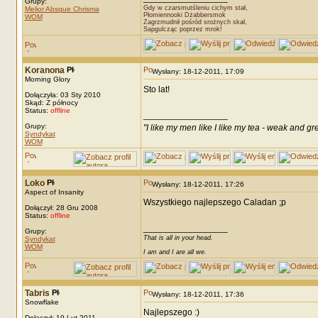
Grupy:
Gdy w czarsmutśleniu cichym stał,
Melior Absque Chrisma
Płomiennooki Dżabbersmok
WOM
Zagrzmudnił pośród srożnych skał,
Sapgulcząc poprzez mrok!
Koranona
Wysłany: 18-12-2011, 17:09
Morning Glory
Sto lat!
Dołączyła: 03 Sty 2010
Skąd: Z północy
Status:
offline
_________________
Grupy:
"I like my men like I like my tea - weak and gr
Syndykat
WOM
Loko
Wysłany: 18-12-2011, 17:26
Aspect of Insanity
Wszystkiego najlepszego Caladan ;p
Dołączył: 28 Gru 2008
Status:
offline
_________________
Grupy:
That is all in your head.
Syndykat
WOM
I am and I are all we.
Tabris
Wysłany: 18-12-2011, 17:36
Snowflake
Najlepszego :)
Dołączył: 19 Lut 2011