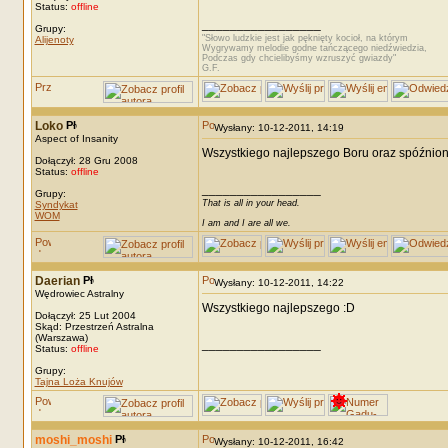
Status:
offline
_________________
Grupy:
"Słowo ludzkie jest jak pęknięty kocioł, na którym
Alijenoty
Wygrywamy melodie godne tańczącego niedźwiedzia,
Podczas gdy chcielibyśmy wzruszyć gwiazdy"
G.F.
Loko
Wysłany: 10-12-2011, 14:19
Aspect of Insanity
Wszystkiego najlepszego Boru oraz spóźnione s
Dołączył: 28 Gru 2008
Status:
offline
_________________
Grupy:
That is all in your head.
Syndykat
WOM
I am and I are all we.
Daerian
Wysłany: 10-12-2011, 14:22
Wędrowiec Astralny
Wszystkiego najlepszego :D
Dołączył: 25 Lut 2004
Skąd: Przestrzeń Astralna
(Warszawa)
_________________
Status:
offline
Grupy:
Tajna Loża Knujów
moshi_moshi
Wysłany: 10-12-2011, 16:42