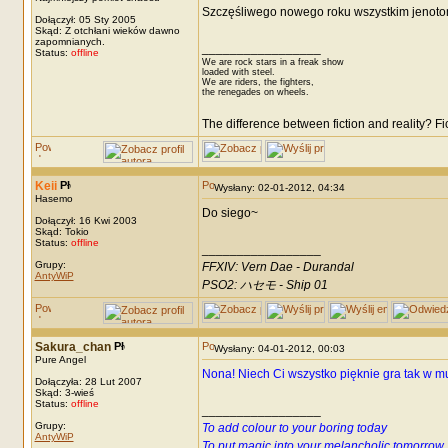
Szczęśliwego nowego roku wszystkim jenotom
Dołączył: 05 Sty 2005
Skąd: Z otchłani wieków dawno
zapomnianych.
_________________
Status:
offline
We are rock stars in a freak show
loaded with steel.
We are riders, the fighters,
the renegades on wheels.
The difference between fiction and reality? F
Keii
Wysłany: 02-01-2012, 04:34
Hasemo
Do siego~
Dołączył: 16 Kwi 2003
Skąd: Tokio
Status:
offline
_________________
Grupy:
FFXIV: Vern Dae - Durandal
AntyWiP
PSO2: ハセモ - Ship 01
Sakura_chan
Wysłany: 04-01-2012, 00:03
Pure Angel
Nona! Niech Ci wszystko pięknie gra tak w muz
Dołączyła: 28 Lut 2007
Skąd: 3-wieś
Status:
offline
_________________
Grupy:
To add colour to your boring today
AntyWiP
To put magic into your melancholic tomorrow