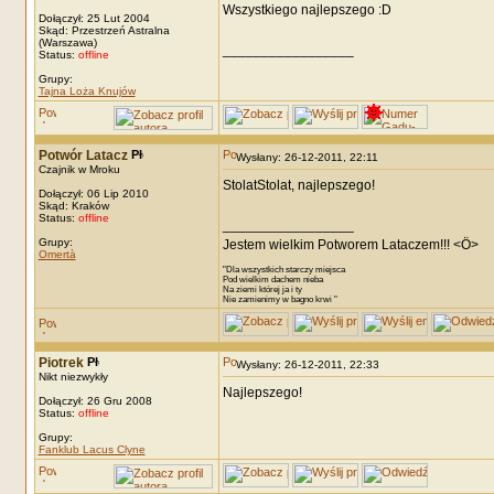
Wszystkiego najlepszego :D
Dołączył: 25 Lut 2004
Skąd: Przestrzeń Astralna
(Warszawa)
_________________
Status:
offline
Grupy:
Tajna Loża Knujów
Potwór Latacz
Wysłany: 26-12-2011, 22:11
Czajnik w Mroku
StolatStolat, najlepszego!
Dołączył: 06 Lip 2010
Skąd: Kraków
Status:
offline
_________________
Grupy:
Jestem wielkim Potworem Lataczem!!! <Ö>
Omertà
"Dla wszystkich starczy miejsca
Pod wielkim dachem nieba
Na ziemi której ja i ty
Nie zamienimy w bagno krwi "
Piotrek
Wysłany: 26-12-2011, 22:33
Nikt niezwykły
Najlepszego!
Dołączył: 26 Gru 2008
Status:
offline
Grupy:
Fanklub Lacus Clyne