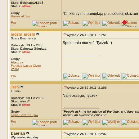
Skąd: Bełchatów/Łódź
Status:
offline
_________________
Grupy:
"Ci, którzy nie pamiętają przeszłości, skazani
House of Joy
moshi_moshi
Wysłany: 26-12-2011, 21:51
Szara Emonencja
Spełnienia marzeń, Tyczek. :)
Dołączyła: 19 Lis 2006
Skąd: Dąbrowa Górnicza
Status:
offline
_________________
Grupy:
Alijenoty
Fanklub Lacus Clyne
WOM
Tren
Wysłany: 26-12-2011, 21:56
Lorelei
Najlepszego, Tyczek!
Dołączyła: 08 Lis 2009
Skąd: wiesz?
Status:
offline
_________________
"People ask me for advice all the time, and they ask
Grupy:
Tajna Loża Knujów
Aren't I an awesome chick!?"
Daerian
Wysłany: 26-12-2011, 22:07
Wędrowiec Astralny