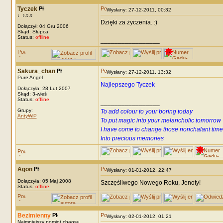
Tyczek
Wysłany: 27-12-2011, 00:32
♩♪♫♬
Dzięki za życzenia. :)
Dołączył: 04 Gru 2006
Skąd: Słupca
Status:
offline
_________________
Sakura_chan
Wysłany: 27-12-2011, 13:32
Pure Angel
Najlepszego Tyczek
Dołączyła: 28 Lut 2007
Skąd: 3-wieś
Status:
offline
_________________
Grupy:
To add colour to your boring today
AntyWiP
To put magic into your melancholic tomorrow
I have come to change those nonchalant time
Into precious memories
Agon
Wysłany: 01-01-2012, 22:47
Dołączyła: 05 Maj 2008
Szczęśliwego Nowego Roku, Jenoty!
Status:
offline
Bezimienny
Wysłany: 02-01-2012, 01:21
Najmniejszy pomiot chaosu