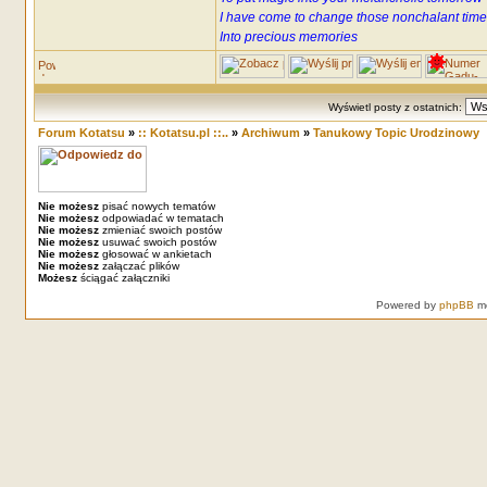
I have come to change those nonchalant time
Into precious memories
Wyświetl posty z ostatnich:
Forum Kotatsu
»
:: Kotatsu.pl ::..
»
Archiwum
»
Tanukowy Topic Urodzinowy
Nie możesz
pisać nowych tematów
Nie możesz
odpowiadać w tematach
Nie możesz
zmieniać swoich postów
Nie możesz
usuwać swoich postów
Nie możesz
głosować w ankietach
Nie możesz
załączać plików
Możesz
ściągać załączniki
Powered by
phpBB
mo