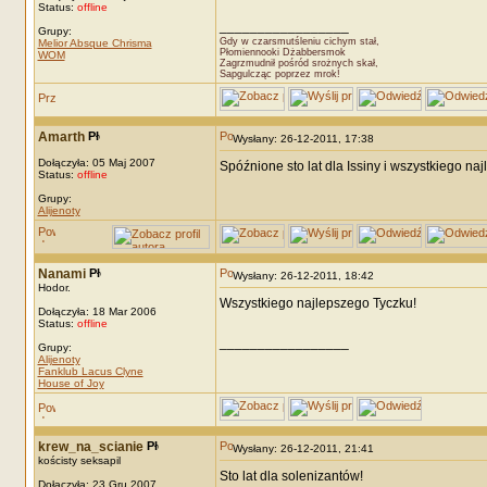
Status:
offline
_________________
Grupy:
Gdy w czarsmutśleniu cichym stał,
Melior Absque Chrisma
Płomiennooki Dżabbersmok
WOM
Zagrzmudnił pośród srożnych skał,
Sapgulcząc poprzez mrok!
Amarth
Wysłany: 26-12-2011, 17:38
Dołączyła: 05 Maj 2007
Spóźnione sto lat dla Issiny i wszystkiego na
Status:
offline
Grupy:
Alijenoty
Nanami
Wysłany: 26-12-2011, 18:42
Hodor.
Wszystkiego najlepszego Tyczku!
Dołączyła: 18 Mar 2006
Status:
offline
_________________
Grupy:
Alijenoty
Fanklub Lacus Clyne
House of Joy
krew_na_scianie
Wysłany: 26-12-2011, 21:41
kościsty seksapil
Sto lat dla solenizantów!
Dołączyła: 23 Gru 2007