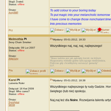
Skąd: 3-wieś
Status:
offline
_________________
Grupy:
To add colour to your boring today
AntyWiP
To put magic into your melancholic tomorrow
I have come to change those nonchalant time
Into precious memories
Melmothia
Wysłany: 05-01-2012, 18:33
Sexy Chain Smoker
Wszystkiego naj, naj, naj, najlepszego!
Dołączyła: 09 Lut 2007
Status:
offline
_________________
Grupy:
"Słowo ludzkie jest jak pęknięty kocioł, na którym
Alijenoty
Wygrywamy melodie godne tańczącego niedźwiedzia,
Podczas gdy chcielibyśmy wzruszyć gwiazdy"
G.F.
Karel
Wysłany: 05-01-2012, 18:38
Latveria Ruler
Wszystkiego najlepszego ty rudy Gadzie. Hor
Dołączył: 16 Kwi 2009
świętego (lub nie) spokoju.
Skąd: Who cares?
Status:
offline
Grupy:
Naj,naj też dla
Noire
. Rozwijania talentu art
Syndykat
WOM
_________________