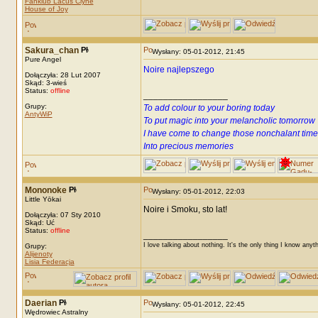
Fanklub Lacus Clyne
House of Joy
Sakura_chan
Wysłany: 05-01-2012, 21:45
Pure Angel
Noire najlepszego
Dołączyła: 28 Lut 2007
Skąd: 3-wieś
Status:
offline
_________________
Grupy:
To add colour to your boring today
AntyWiP
To put magic into your melancholic tomorrow
I have come to change those nonchalant time
Into precious memories
Mononoke
Wysłany: 05-01-2012, 22:03
Little Yōkai
Noire i Smoku, sto lat!
Dołączyła: 07 Sty 2010
Skąd: Uć
Status:
offline
_________________
I love talking about nothing. It's the only thing I know anyt
Grupy:
Alijenoty
Lisia Federacja
Daerian
Wysłany: 05-01-2012, 22:45
Wędrowiec Astralny