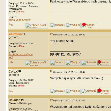
Fakt, oczywiście! Wszystkiego najlepszego, t
Dołączył: 25 Lut 2004
Skąd: Przestrzeń Astralna
(Warszawa)
_________________
Status:
offline
Grupy:
Tajna Loża Knujów
wa-totem
Wysłany: 06-01-2012, 19:52
┐(￣ー￣)┌
Yay, Noire i Smok!
Dołączył: 03 Mar 2005
Status:
offline
_________________
Grupy:
笑い男: 歌、酒、女の子 DRM: terror
Fanklub Lacus Clyne
WIP
CoraX
Wysłany: 06-01-2012, 20:42
Yorozuya
Samych naj w życiu dla solenizantów. :)
Dołączył: 04 Sty 2012
Skąd: Sochaczew
Status:
offline
Caladan
Wysłany: 08-01-2012, 12:01
Chaos is Behind you
Wszystkiego najlepszego
Luik
i spóźnione ż
Dołączył: 04 Lut 2007