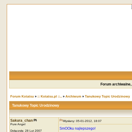
Forum archiwalne,
Forum Kotatsu
»
:: Kotatsu.pl ::..
»
Archiwum
»
Tanukowy Topic Urodzinowy
Tanukowy Topic Urodzinowy
Sakura_chan
Wysłany: 05-01-2012, 18:07
Pure Angel
SmOOku najlepszego!
Dołączyła: 28 Lut 2007