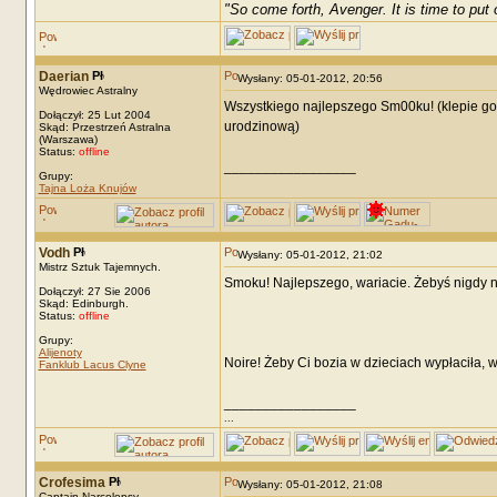
"So come forth, Avenger. It is time to put o
Daerian
Wysłany: 05-01-2012, 20:56
Wędrowiec Astralny
Wszystkiego najlepszego Sm00ku! (klepie go 
Dołączył: 25 Lut 2004
urodzinową)
Skąd: Przestrzeń Astralna
(Warszawa)
Status:
offline
_________________
Grupy:
Tajna Loża Knujów
Vodh
Wysłany: 05-01-2012, 21:02
Mistrz Sztuk Tajemnych.
Smoku! Najlepszego, wariacie. Żebyś nigdy n
Dołączył: 27 Sie 2006
Skąd: Edinburgh.
Status:
offline
Grupy:
Alijenoty
Noire! Żeby Ci bozia w dzieciach wypłaciła, 
Fanklub Lacus Clyne
_________________
...
Crofesima
Wysłany: 05-01-2012, 21:08
Captain Narcolepsy