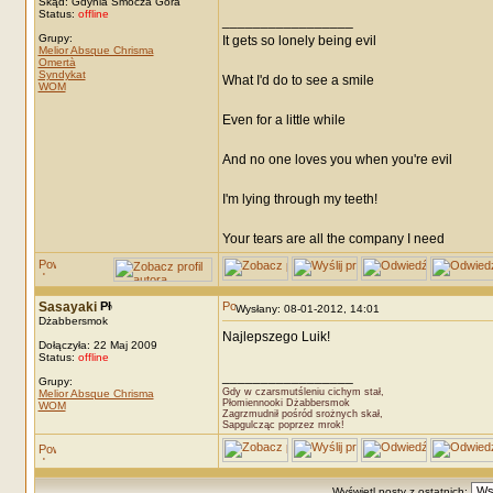
Skąd: Gdynia Smocza Góra
Status:
offline
_________________
Grupy:
It gets so lonely being evil
Melior Absque Chrisma
Omertà
Syndykat
What I'd do to see a smile
WOM
Even for a little while
And no one loves you when you're evil
I'm lying through my teeth!
Your tears are all the company I need
Sasayaki
Wysłany: 08-01-2012, 14:01
Dżabbersmok
Najlepszego Luik!
Dołączyła: 22 Maj 2009
Status:
offline
_________________
Grupy:
Gdy w czarsmutśleniu cichym stał,
Melior Absque Chrisma
Płomiennooki Dżabbersmok
WOM
Zagrzmudnił pośród srożnych skał,
Sapgulcząc poprzez mrok!
Wyświetl posty z ostatnich: