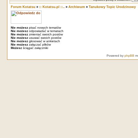
Forum Kotatsu
»
:: Kotatsu.pl ::..
»
Archiwum
»
Tanukowy Topic Urodzinowy
Nie możesz
pisać nowych tematów
Nie możesz
odpowiadać w tematach
Nie możesz
zmieniać swoich postów
Nie możesz
usuwać swoich postów
Nie możesz
głosować w ankietach
Nie możesz
załączać plików
Możesz
ściągać załączniki
Powered by
phpBB
mo