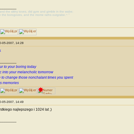
________
, and the slithy toves, did gyre and gimble in the wabe;
e the borogoves, and the mome raths outgrabe.~ "
10-05-2007, 14:28
k
________
ur to your boring today
c into your melancholic tomorrow
 to change those nonchalant times you spent
us memories
10-05-2007, 14:49
stkiego najlepszego i 1024 lat ;)
________