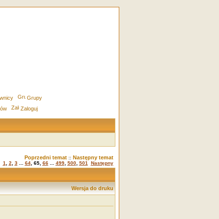
wnicy
Grupy
rów
Zaloguj
Poprzedni temat
Następny temat
::
1
,
2
,
3
...
64
,
65
,
66
...
499
,
500
,
501
Następny
Wersja do druku