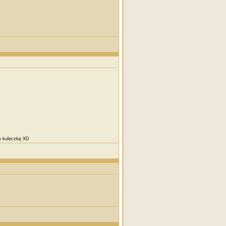
am kuleczkę XD