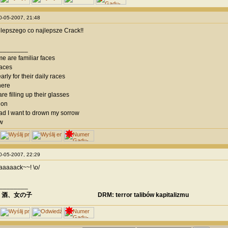
10-05-2007, 21:48
lepszego co najlepsze Crack!!
________
e are familiar faces
laces
arly for their daily races
here
are filling up their glasses
ion
d I want to drown my sorrow
w
10-05-2007, 22:29
aaaack~~! \o/
________
、酒、女の子 DRM: terror talibów kapitalizmu