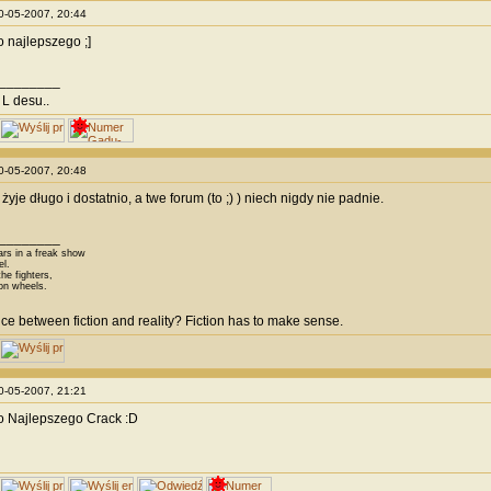
10-05-2007, 20:44
 najlepszego ;]
________
L desu..
10-05-2007, 20:48
 żyje długo i dostatnio, a twe forum (to ;) ) niech nigdy nie padnie.
________
ars in a freak show
el.
he fighters,
on wheels.
nce between fiction and reality? Fiction has to make sense.
10-05-2007, 21:21
o Najlepszego Crack :D