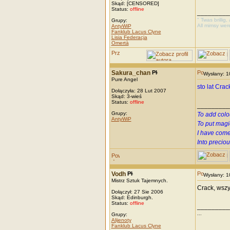
Skąd: [CENSORED]
Status:
offline
_________
" Twas brillig
Grupy:
All mimsy wer
AntyWiP
Fanklub Lacus Clyne
Lisia Federacja
Omertà
Sakura_chan
Wysłany: 
Pure Angel
sto lat Crac
Dołączyła: 28 Lut 2007
Skąd: 3-wieś
Status:
offline
_________
Grupy:
To add colo
AntyWiP
To put magi
I have come
Into precio
Vodh
Wysłany: 
Mistrz Sztuk Tajemnych.
Crack, wszy
Dołączył: 27 Sie 2006
Skąd: Edinburgh.
Status:
offline
_________
...
Grupy:
Alijenoty
Fanklub Lacus Clyne