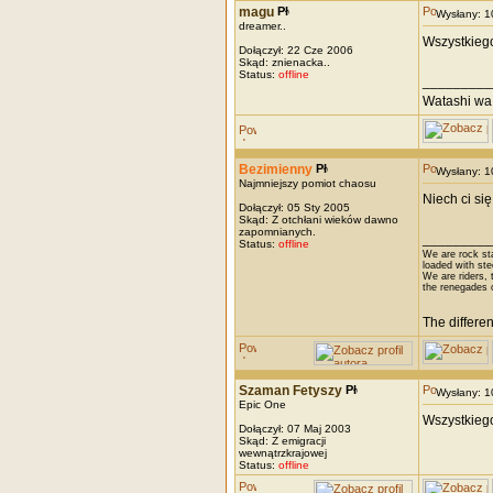
magu
Wysłany: 
dreamer..
Wszystkiego
Dołączył: 22 Cze 2006
Skąd: znienacka..
Status:
offline
_________
Watashi wa 
Bezimienny
Wysłany: 
Najmniejszy pomiot chaosu
Niech ci się
Dołączył: 05 Sty 2005
Skąd: Z otchłani wieków dawno
zapomnianych.
_________
Status:
offline
We are rock st
loaded with ste
We are riders, t
the renegades 
The differe
Szaman Fetyszy
Wysłany: 
Epic One
Wszystkieg
Dołączył: 07 Maj 2003
Skąd: Z emigracji
wewnątrzkrajowej
Status:
offline