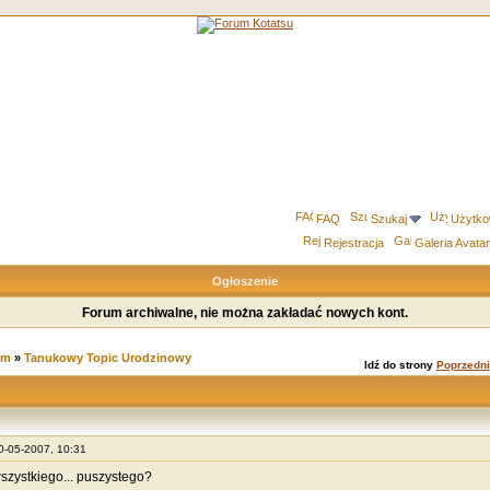
FAQ
Szukaj
Użytko
Rejestracja
Galeria Avata
Ogłoszenie
Forum archiwalne, nie można zakładać nowych kont.
um
»
Tanukowy Topic Urodzinowy
Idź do strony
Poprzedni
10-05-2007, 10:31
szystkiego... puszystego?