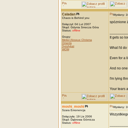
Caladan
Wysłany: 
Chaos is Behind you
spóznione ż
Dołączył: 04 Lut 2007
Skąd: Gdynia Smocza Góra
Status:
offline
_________
Grupy:
It gets so l
Melior Absque Chrisma
Omertà
Syndykat
What I'd do 
WOM
Even for a li
And no one 
I'm lying th
Your tears 
moshi_moshi
Wysłany: 
Szara Emonencja
Wszystkieg
Dołączyła: 19 Lis 2006
Skąd: Dąbrowa Górnicza
Status:
offline
_________