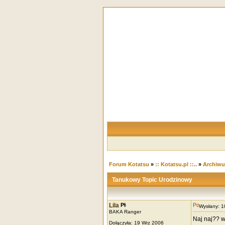
Forum Kotatsu
»
:: Kotatsu.pl ::..
»
Archiw
Tanukowy Topic Urodzinowy
Lila
Wysłany: 
BAKA Ranger
Naj naj?? w
Dołączyła: 19 Wrz 2006