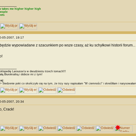
________
 takes me higher higher high
eople
eets
10-05-2007, 19:17
 będzie wypowiadane z szacunkiem po wsze czasy, aż ku schyłkowi historii forum...
o!
________
klopedię Larousse’a w dwudziestu trzech tomach!!!
łą Biurokratką i dobrze mi z tym!
ej:
> Siedzenie poki co skończyło się na tym, że trzy razy napisałam "W ciemności" i skreśliłam i narysował
10-05-2007, 20:34
, Crack!