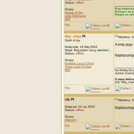
Status:
offline
_________
Pray tomorrow
Grupy:
Pressure on p
House of Joy
People on str
Lisia Federacja
WIP
Mai_chan
Wysłany: 
Spirit of joy
A imię jego
Dołączyła: 18 Maj 2004
Skąd: Bóg jeden raczy wiedzieć...
Status:
offline
Najlepszeg
Grupy:
Fanklub Lacus Clyne
_________
Tajna Loża Knujów
WIP
Na Wielką Ency
Jestem Zramola
O męcę twórcz
[23] <Mai_chan
tilk
Wysłany: 
Dołączył: 24 Lip 2003
Najlepszego
Status:
offline
Grupy:
Alijenoty