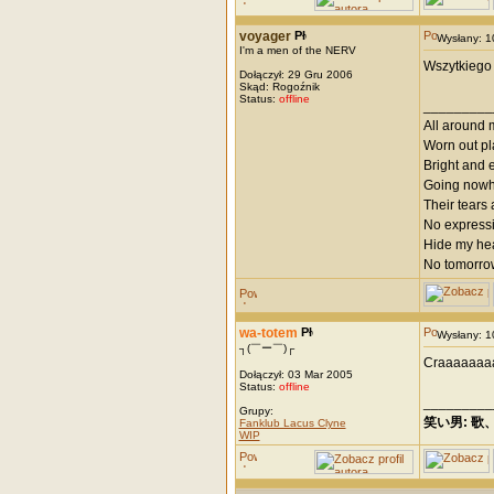
voyager
Wysłany: 
I'm a men of the NERV
Wszytkiego 
Dołączył: 29 Gru 2006
Skąd: Rogoźnik
Status:
offline
_________
All around m
Worn out p
Bright and e
Going now
Their tears 
No express
Hide my hea
No tomorro
wa-totem
Wysłany: 
┐(￣ー￣)┌
Craaaaaaaa
Dołączył: 03 Mar 2005
Status:
offline
_________
Grupy:
笑い男: 歌
Fanklub Lacus Clyne
WIP