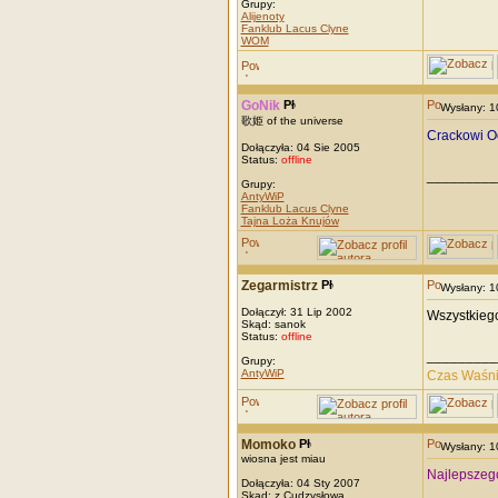
Grupy:
Alijenoty
Fanklub Lacus Clyne
WOM
GoNik
Wysłany: 
歌姫 of the universe
Crackowi Od
Dołączyła: 04 Sie 2005
Status:
offline
_________
Grupy:
AntyWiP
Fanklub Lacus Clyne
Tajna Loża Knujów
Zegarmistrz
Wysłany: 
Dołączył: 31 Lip 2002
Wszystkieg
Skąd: sanok
Status:
offline
_________
Grupy:
AntyWiP
Czas Waśn
Momoko
Wysłany: 
wiosna jest miau
Najlepszego
Dołączyła: 04 Sty 2007
Skąd: z Cudzysłowa