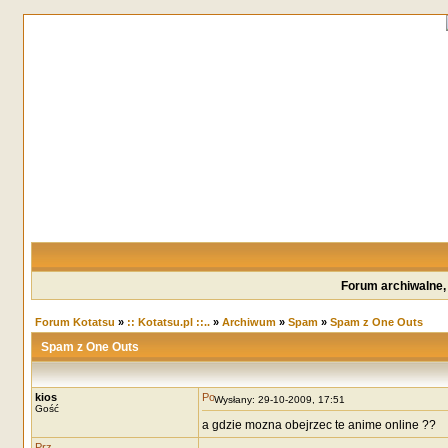
Forum archiwalne,
Forum Kotatsu
»
:: Kotatsu.pl ::..
»
Archiwum
»
Spam
»
Spam z One Outs
Spam z One Outs
kios
Wysłany: 29-10-2009, 17:51
Gość
a gdzie mozna obejrzec te anime online ??