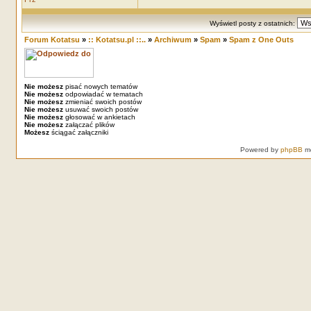
Wyświetl posty z ostatnich:
Forum Kotatsu
»
:: Kotatsu.pl ::..
»
Archiwum
»
Spam
»
Spam z One Outs
Nie możesz
pisać nowych tematów
Nie możesz
odpowiadać w tematach
Nie możesz
zmieniać swoich postów
Nie możesz
usuwać swoich postów
Nie możesz
głosować w ankietach
Nie możesz
załączać plików
Możesz
ściągać załączniki
Powered by
phpBB
mo