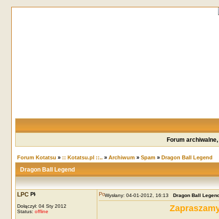
Forum archiwalne,
Forum Kotatsu
»
:: Kotatsu.pl ::..
»
Archiwum
»
Spam
»
Dragon Ball Legend
Dragon Ball Legend
LPC
Wysłany: 04-01-2012, 16:13
Dragon Ball Legen
Dołączył: 04 Sty 2012
Zapraszamy
Status:
offline