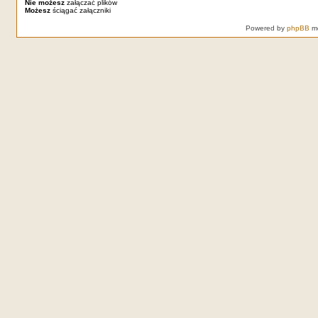
Nie możesz
załączać plików
Możesz
ściągać załączniki
Powered by
phpBB
mo