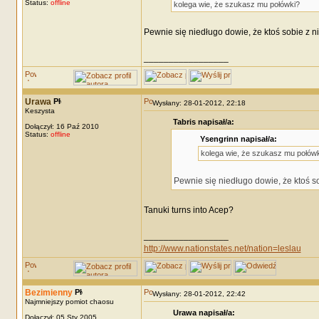
Status:
offline
kolega wie, że szukasz mu połówki?
Pewnie się niedługo dowie, że ktoś sobie z nie
_________________
Urawa
Wysłany: 28-01-2012, 22:18
Keszysta
Tabris napisał/a:
Dołączył: 16 Paź 2010
Status:
offline
Ysengrinn napisał/a:
kolega wie, że szukasz mu połów
Pewnie się niedługo dowie, że ktoś sob
Tanuki turns into Acep?
_________________
http://www.nationstates.net/nation=leslau
Bezimienny
Wysłany: 28-01-2012, 22:42
Najmniejszy pomiot chaosu
Urawa napisał/a:
Dołączył: 05 Sty 2005