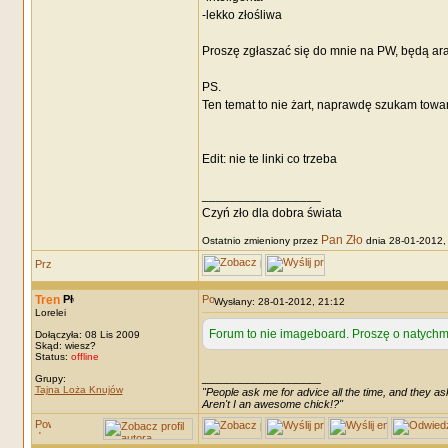
-lekko złośliwa
Proszę zgłaszać się do mnie na PW, będą ar
PS.
Ten temat to nie żart, naprawdę szukam towa
Edit: nie te linki co trzeba
_________________
Czyń zło dla dobra świata
Pan Zło
Ostatnio zmieniony przez
dnia 28-01-2012, 
Tren
Wysłany: 28-01-2012, 21:12
Lorelei
Forum to nie imageboard. Proszę o natychm
Dołączyła: 08 Lis 2009
Skąd: wiesz?
Status:
offline
_________________
Grupy:
Tajna Loża Knujów
"People ask me for advice all the time, and they ask
Aren't I an awesome chick!?"