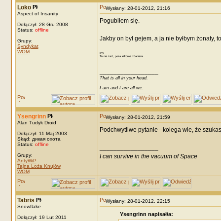
Loko
Wysłany: 28-01-2012, 21:16
Aspect of Insanity
Pogubiłem się.
Dołączył: 28 Gru 2008
Status:
offline
Jakby on był gejem, a ja nie byłbym żonaty, to
Grupy:
Syndykat
WOM
PS
To nie żart, poza kilkoma zdaniami.
_________________
That is all in your head.
I am and I are all we.
Ysengrinn
Wysłany: 28-01-2012, 21:59
Alan Tudyk Droid
Podchwytliwe pytanie - kolega wie, że szuka
Dołączył: 11 Maj 2003
Skąd: дикая охота
Status:
offline
_________________
Grupy:
I can survive in the vacuum of Space
AntyWiP
Tajna Loża Knujów
WOM
Tabris
Wysłany: 28-01-2012, 22:15
Snowflake
Ysengrinn napisał/a:
Dołączył: 19 Lut 2011