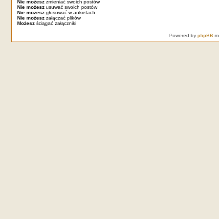
Nie możesz
zmieniać swoich postów
Nie możesz
usuwać swoich postów
Nie możesz
głosować w ankietach
Nie możesz
załączać plików
Możesz
ściągać załączniki
Powered by
phpBB
mo