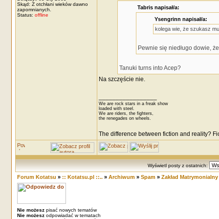
Skąd: Z otchłani wieków dawno
Tabris napisał/a:
zapomnianych.
Status:
offline
Ysengrinn napisał/a:
kolega wie, że szukasz mu
Pewnie się niedługo dowie, że k
Tanuki turns into Acep?
Na szczęście nie.
_________________
We are rock stars in a freak show
loaded with steel.
We are riders, the fighters,
the renegades on wheels.
The difference between fiction and reality? F
Wyświetl posty z ostatnich:
Forum Kotatsu
»
:: Kotatsu.pl ::..
»
Archiwum
»
Spam
»
Zakład Matrymonialny
Nie możesz
pisać nowych tematów
Nie możesz
odpowiadać w tematach