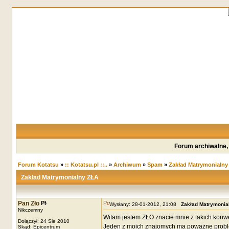
Forum archiwalne,
Forum Kotatsu
»
:: Kotatsu.pl ::..
»
Archiwum
»
Spam
»
Zakład Matrymonialny
Zakład Matrymonialny ZŁA
Pan Zło
Wysłany: 28-01-2012, 21:08
Zakład Matrymonia
Nikczemny
Witam jestem ZŁO znacie mnie z takich konw
Dołączył: 24 Sie 2010
Jeden z moich znajomych ma poważne proble
Skąd: Epicentrum