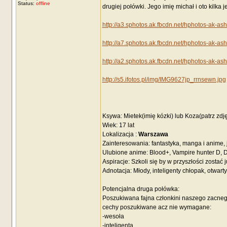
Status:
offline
drugiej połówki. Jego imię michał i oto kilka 
http://a3.sphotos.ak.fbcdn.net/hphotos-
http://a7.sphotos.ak.fbcdn.net/hphotos-
http://a2.sphotos.ak.fbcdn.net/hphotos-
http://s5.ifotos.pl/img/IMG9627jp_rrnsewn.jpg
Ksywa: Mietek(imię kózki) lub Koza(patrz zdję
Wiek: 17 lat
Lokalizacja :
Warszawa
Zainteresowania: fantastyka, manga i anime, j
Ulubione anime: Blood+, Vampire hunter D, 
Aspiracje: Szkoli się by w przyszłości zostać 
Adnotacja: Młody, inteligenty chłopak, otwarty
Potencjalna druga połówka:
Poszukiwana fajna członkini naszego zacne
cechy poszukiwane acz nie wymagane:
-wesoła
-inteligenta