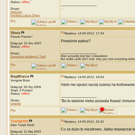
Status:
offline
_________________
...
Grupy:
Alijenoty
Fanklub Lacus Clyne
Slova
Wysłany: 14-05-2012, 17:34
Panzer Panzer~
Poważnie pytasz?
Dołączył: 15 Gru 2007
Status:
offline
_________________
Grupy:
Mam przywilej [nie] być Człowiekiem
Samotnia złośliwych Trolli
But nvidia cards don't melt, they just melt everything withi
RepliForce
Wysłany: 14-05-2012, 19:04
Vongola Boss
Vdoh nie opuści raczej szansy na trollowanie.
Dołączył: 30 Sty 2009
Skąd: Z Pustyni
Status:
offline
_________________
Grupy:
"Bo to właśnie niebo pozwala fruwać chmuro
Omertà
Ysengrinn
Wysłany: 14-05-2012, 20:32
Alan Tudyk Droid
Co za dużo to niezdrowo. Jakby dopieprzał s
Dołączył: 11 Maj 2003
Skąd: дикая охота