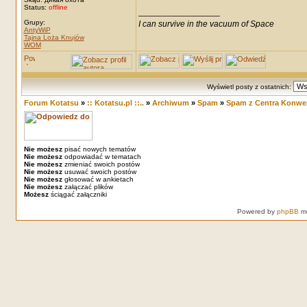
Status:
offline
_________________
Grupy:
I can survive in the vacuum of Space
AntyWiP
Tajna Loża Knujów
WOM
Wyświetl posty z ostatnich:
Forum Kotatsu
»
:: Kotatsu.pl ::..
»
Archiwum
»
Spam
»
Spam z Centra Konw
Nie możesz
pisać nowych tematów
Nie możesz
odpowiadać w tematach
Nie możesz
zmieniać swoich postów
Nie możesz
usuwać swoich postów
Nie możesz
głosować w ankietach
Nie możesz
załączać plików
Możesz
ściągać załączniki
Powered by
phpBB
mo