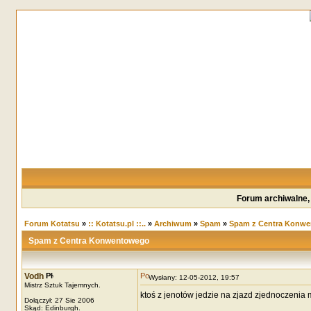
Forum archiwalne,
Forum Kotatsu
»
:: Kotatsu.pl ::..
»
Archiwum
»
Spam
»
Spam z Centra Konw
Spam z Centra Konwentowego
Vodh
Wysłany: 12-05-2012, 19:57
Mistrz Sztuk Tajemnych.
ktoś z jenotów jedzie na zjazd zjednoczenia 
Dołączył: 27 Sie 2006
Skąd: Edinburgh.