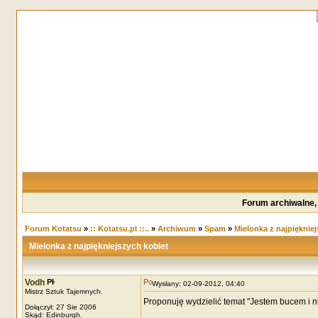
Forum archiwalne,
Forum Kotatsu
»
:: Kotatsu.pl ::..
»
Archiwum
»
Spam
»
Mielonka z najpiękniej
Mielonka z najpiękniejszych kobiet
Vodh
Wysłany: 02-09-2012, 04:40
Mistrz Sztuk Tajemnych.
Proponuję wydzielić temat "Jestem bucem i n
Dołączył: 27 Sie 2006
Skąd: Edinburgh.