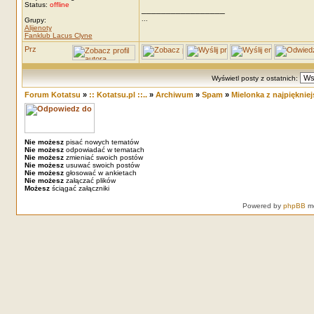
Status:
offline
_________________
...
Grupy:
Alijenoty
Fanklub Lacus Clyne
Wyświetl posty z ostatnich:
Forum Kotatsu
»
:: Kotatsu.pl ::..
»
Archiwum
»
Spam
»
Mielonka z najpiękniej
Nie możesz
pisać nowych tematów
Nie możesz
odpowiadać w tematach
Nie możesz
zmieniać swoich postów
Nie możesz
usuwać swoich postów
Nie możesz
głosować w ankietach
Nie możesz
załączać plików
Możesz
ściągać załączniki
Powered by
phpBB
mo