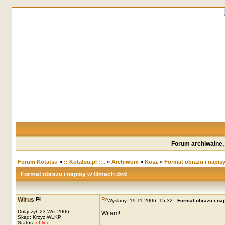
Forum archiwalne,
Forum Kotatsu
»
:: Kotatsu.pl ::..
»
Archiwum
»
Kosz
»
Format obrazu i napis
Format obrazu i napisy w filmach dvd
Wirus
Wysłany: 19-11-2006, 15:32
Format obrazu i na
Dołączył: 23 Wrz 2006
Witam!
Skąd: Krzyż WLKP
Status:
offline