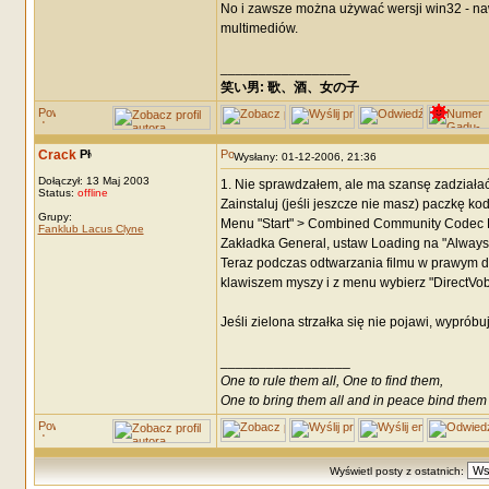
No i zawsze można używać wersji win32 - n
multimediów.
_________________
笑い男: 歌、酒、女の子 DRM: terror
Crack
Wysłany: 01-12-2006, 21:36
Dołączył: 13 Maj 2003
1. Nie sprawdzałem, ale ma szansę zadziałać
Status:
offline
Zainstaluj (jeśli jeszcze nie masz) paczkę
Grupy:
Menu "Start" > Combined Community Codec P
Fanklub Lacus Clyne
Zakładka General, ustaw Loading na "Always 
Teraz podczas odtwarzania filmu w prawym do
klawiszem myszy i z menu wybierz "DirectVobSu
Jeśli zielona strzałka się nie pojawi, wypróbu
_________________
One to rule them all, One to find them,
One to bring them all and in peace bind them
Wyświetl posty z ostatnich: