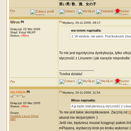
笑い男: 歌、酒、女の子 DRM: terror
Wirus
Wysłany: 20-11-2006, 08:17
Dołączył: 23 Wrz 2006
wa-totem napisał/a:
Skąd: Krzyż WLKP
Status:
offline
1. W windzie, nie wiem. Pod linuksem zbu
To nie jest egzotyczna dystrybucja, tylko of
styczność z Linuxem i jak narazie niepotrafi
_________________
Trzeba działać
wa-totem
Wysłany: 20-11-2006, 11:54
┐(￣ー￣)┌
Wirus napisał/a:
Dołączył: 03 Mar 2005
A ja będe miał pierwszą styczność z Linux
Status:
offline
To nie jest takie skomplikowane. Zacznij od
h
Grupy:
Fanklub Lacus Clyne
akurat nie skojarzyłem :)
WIP
Jeśli nie, będziesz musiał ściągnąć pakiet źró
mPlayera, wystarczy krok po kroku wykonać c