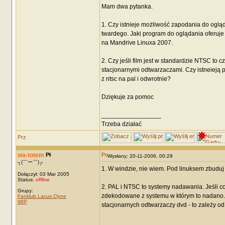
Mam dwa pytanka.
1. Czy istnieje możliwość zapodania do oglą
twardego. Jaki program do oglądania oferuj
na Mandrive Linuxa 2007.
2. Czy jeśli film jest w standardzie NTSC to
stacjonarnymi odtwarzaczami. Czy istneieją 
z ntsc na pal i odwrotnie?
Dziękuje za pomoc
_________________
Trzeba działać
wa-totem
Wysłany: 20-11-2006, 00:29
┐(￣ー￣)┌
1. W windzie, nie wiem. Pod linuksem zbuduj 
Dołączył: 03 Mar 2005
Status:
offline
2. PAL i NTSC to systemy nadawania. Jeśli co
Grupy:
zdekodowane z systemu w którym to nadano..
Fanklub Lacus Clyne
WIP
stacjonarnych odtwarzaczy dvd - to zależy od
_________________