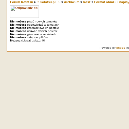
Forum Kotatsu
»
:: Kotatsu.pl ::..
»
Archiwum
»
Kosz
»
Format obrazu i napis
Nie możesz
pisać nowych tematów
Nie możesz
odpowiadać w tematach
Nie możesz
zmieniać swoich postów
Nie możesz
usuwać swoich postów
Nie możesz
głosować w ankietach
Nie możesz
załączać plików
Możesz
ściągać załączniki
Powered by
phpBB
mo