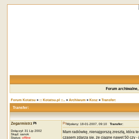
Forum archiwalne,
Forum Kotatsu
»
:: Kotatsu.pl ::..
»
Archiwum
»
Kosz
»
Transfer:
Transfer:
Zegarmistrz
Wysłany: 18-01-2007, 09:10
Transfer:
Dołączył: 31 Lip 2002
Mam radiówkę, nienajgorszą zresztą, która t
Skąd: sanok
czasem zdarza się, że ciągne nawet 50 czy -
Status:
offline