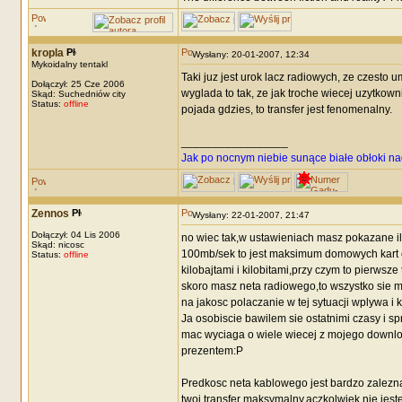
kropla
Wysłany: 20-01-2007, 12:34
Mykoidalny tentakl
Taki juz jest urok lacz radiowych, ze czesto 
Dołączył: 25 Cze 2006
wyglada to tak, ze jak troche wiecej uzytkowni
Skąd: Suchedniów city
Status:
offline
pojada gdzies, to transfer jest fenomenalny.
_________________
Jak po nocnym niebie sunące białe obłoki na
Zennos
Wysłany: 22-01-2007, 21:47
Dołączył: 04 Lis 2006
no wiec tak,w ustawieniach masz pokazane i
Skąd: nicosc
100mb/sek to jest maksimum domowych kart czy
Status:
offline
kilobajtami i kilobitami,przy czym to pierwsz
skoro masz neta radiowego,to wszystko sie m
na jakosc polaczanie w tej sytuacji wplywa i
Ja osobiscie bawilem sie ostatnimi czasy i s
mac wyciaga o wiele wiecej z mojego downlo
prezentem:P
Predkosc neta kablowego jest bardzo zalezna
twoj transfer maksymalny,aczkolwiek nie jest