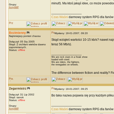
minut!). Ma ktoś jakąś idee, co może powodo
Grupy:
AntyWiP
_________________
Czas Waśni
darmowy system RPG dla fanów F
Bezimienny
Wysłany: 18-01-2007, 09:20
Najmniejszy pomiot chaosu
Skąd wziąłeś wartości 10-15 kb/s? nawet najs
Dołączył: 05 Sty 2005
teraz 56 Mb/s).
Skąd: Z otchłani wieków dawno
zapomnianych.
Status:
offline
_________________
We are rock stars in a freak show
loaded with steel.
We are riders, the fighters,
the renegades on wheels.
The difference between fiction and reality? F
Zegarmistrz
Wysłany: 18-01-2007, 09:25
Dołączył: 31 Lip 2002
Bo taka nazwa pojawia się przy każdym pliku
Skąd: sanok
Status:
offline
_________________
Grupy:
AntyWiP
Czas Waśni
darmowy system RPG dla fanów F