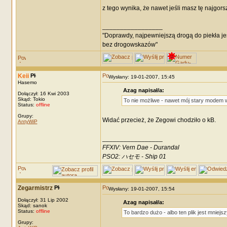
z tego wynika, że nawet jeśli masz tę najgorszą
_________________
"Doprawdy, najpewniejszą drogą do piekła je
bez drogowskazów"
Keii
Wysłany: 19-01-2007, 15:45
Hasemo
Azag napisał/a:
Dołączył: 16 Kwi 2003
Skąd: Tokio
To nie możliwe - nawet mój stary modem w
Status:
offline
Grupy:
Widać przecież, że Zegowi chodziło o kB.
AntyWiP
_________________
FFXIV: Vern Dae - Durandal
PSO2: ハセモ - Ship 01
Zegarmistrz
Wysłany: 19-01-2007, 15:54
Dołączył: 31 Lip 2002
Azag napisał/a:
Skąd: sanok
Status:
offline
To bardzo dużo - albo ten plik jest mniejs
Grupy: