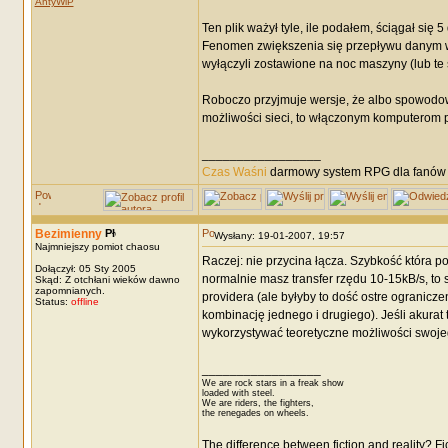
AntyWiP
Ten plik ważył tyle, ile podałem, ściągał się 
Fenomen zwiększenia się przepływu danym wys
wyłączyli zostawione na noc maszyny (lub te s
Roboczo przyjmuje wersje, że albo spowodowane
możliwości sieci, to włączonym komputerom p
_________________
Czas Waśni
darmowy system RPG dla fanów F
Bezimienny
Wysłany: 19-01-2007, 19:57
Najmniejszy pomiot chaosu
Raczej: nie przycina łącza. Szybkość która p
Dołączył: 05 Sty 2005
normalnie masz transfer rzędu 10-15kB/s, t
Skąd: Z otchłani wieków dawno
zapomnianych.
providera (ale byłyby to dość ostre ogranic
Status:
offline
kombinację jednego i drugiego). Jeśli akurat 
wykorzystywać teoretyczne możliwości swojeg
_________________
We are rock stars in a freak show
loaded with steel.
We are riders, the fighters,
the renegades on wheels.
The difference between fiction and reality? F