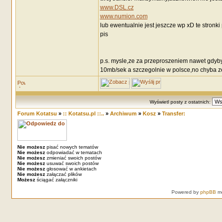
www.DSL.cz
www.numion.com
lub ewentualnie jest jeszcze wp xD te stronk
pis
p.s. mysle,ze za przeproszeniem nawet gdybys
10mb/sek a szczegolnie w polsce,no chyba ze 
Wyświetl posty z ostatnich:
Forum Kotatsu
»
:: Kotatsu.pl ::..
»
Archiwum
»
Kosz
»
Transfer:
Nie możesz
pisać nowych tematów
Nie możesz
odpowiadać w tematach
Nie możesz
zmieniać swoich postów
Nie możesz
usuwać swoich postów
Nie możesz
głosować w ankietach
Nie możesz
załączać plików
Możesz
ściągać załączniki
Powered by
phpBB
mo