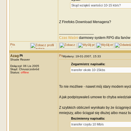
Skąd wziąłeś wartości 10-15 kb/s?
Z Firefoks Download Menagera?
_________________
Czas Waśni
darmowy system RPG dla fanów F
Azag
Wysłany: 19-01-2007, 15:33
Shade Reaver
Zegarmistrz napisał/a:
Dołączył: 06 Lis 2005
Skąd: Chruszczobród
transfer około 10-15kbs
Status:
offline
To nie możliwe - nawet mój stary modem wyci
A jak podpisywałeś umowe to chyba wiedziałe
Z szybkich obliczeń wynikało by że ściągnięcie
mniejszy, albo ściągał się dłużej albo masz ba
Bezimienny napisał/a:
transfer rzędu 10 Mb/s