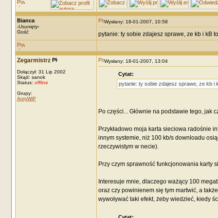
Bianca
Wysłany: 18-01-2007, 10:58
-
Usunięty
-
Gość
pytanie: ty sobie zdajesz sprawe, ze kb i kB 
Zegarmistrz
Wysłany: 18-01-2007, 13:04
Dołączył: 31 Lip 2002
Cytat:
Skąd: sanok
Status:
offline
pytanie: ty sobie zdajesz sprawe, ze kb i
Grupy:
AntyWiP
Po części... Głównie na podstawie tego, jak 
Przykładowo moja karta sieciowa radośnie in
innym systemie, niż 100 kb/s downloadu osią
rzeczywistym w necie).
Przy czym sprawność funkcjonowania karty sie
Interesuje mnie, dlaczego ważący 100 megabajt
oraz czy powinienem się tym martwić, a także 
wywoływać taki efekt, żeby wiedzieć, kiedy 
Cytat: