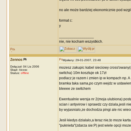
no ale może bardziej ekonomicznie pod wzglę
format c:
y
_________________
nie, nie kocham wszystkich.
Zennos
Wysłany: 29-01-2007, 23:48
Dołączył: 04 Lis 2006
mozesz zakupic kabel sieciowy cross'owany
Skąd: nicosc
switcha) 10m kosztuje ok 17zł
Status:
offline
podlacz je razem i zmien ip w kompach np. A
bramka taka sama,po czym wejdz w ustawienia 
bleeee ze switchem
Ewentualnie wersja nr 2(moja ulubiona) post
scian i antyvirow i sprawdz czy dziala,jesli n
by wyjasnialo,ze dochodza pingi ale nic wiec
Jesli kiedys dzialalo,a teraz nie,to moze kar
"puknieta"(zdarza sie:P) jest wiele opcji moz