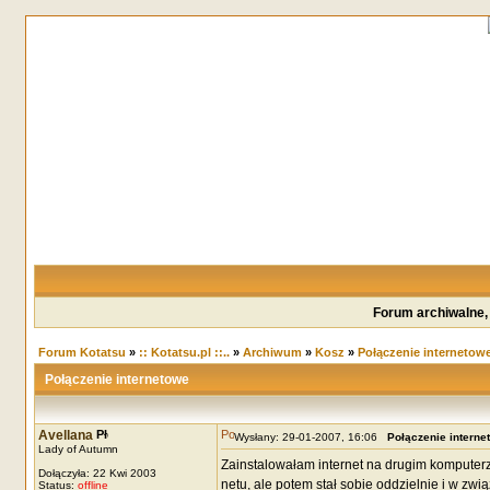
Forum archiwalne,
Forum Kotatsu
»
:: Kotatsu.pl ::..
»
Archiwum
»
Kosz
»
Połączenie internetow
Połączenie internetowe
Avellana
Wysłany: 29-01-2007, 16:06
Połączenie interne
Lady of Autumn
Zainstalowałam internet na drugim komputerz
Dołączyła: 22 Kwi 2003
netu, ale potem stał sobie oddzielnie i w zwi
Status:
offline