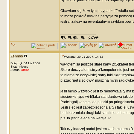
Być może jakieś narzędzie do naprawy rejestr
Obawiam się że w tym przypadku "światła rada 
to może pokroić dysk na partycje za pomocą n
jeśli ci zależy na ewentualnym szybkim powro
_________________
笑い男: 歌、酒、女の子 DRM: terror
Zennos
Wysłany: 30-01-2007, 14:52
Dołączył: 04 Lis 2006
wa-totem sa jeszcze stare karty 2x5(kabel tel
Skąd: nicosc
Skoro doczytalem sie,ze"komputer nie jest n
Status:
offline
to niemalze oczywiste) sorry taki skrot myslo
piszac "net sieciowy" masz na mysli radiowk
jesli mimo wszystko jest to radiowka,a ty ma
sieciowke typu wi-fi(taka standardowa jak do
Podciagnij kabelek do puszki po pringelsach
Jesli siec jest zabezpieczona a ty i tak jej
bedziesz miala drugi taki sam intenet na dru
p.s. to jest nielegalna wersja :P
Tak czy inaczej nadal jestem za formatem xD