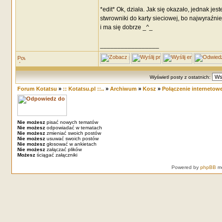
*edit* Ok, działa. Jak się okazało, jednak je
stwrowniki do karty sieciowej, bo najwyraźni
i ma się dobrze _^_
_________________
Wyświetl posty z ostatnich:
Forum Kotatsu
»
:: Kotatsu.pl ::..
»
Archiwum
»
Kosz
»
Połączenie internetow
Nie możesz
pisać nowych tematów
Nie możesz
odpowiadać w tematach
Nie możesz
zmieniać swoich postów
Nie możesz
usuwać swoich postów
Nie możesz
głosować w ankietach
Nie możesz
załączać plików
Możesz
ściągać załączniki
Powered by
phpBB
mo