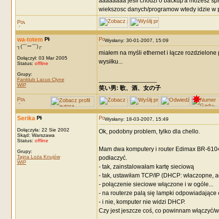
aaaaaaaa jesli chodzi o backup'a mozesz sp
wiekszosc danych/programow wtedy idzie w pi.
wa-totem
Wysłany: 30-01-2007, 15:09
┐(￣ー￣)┌
miałem na myśli ethernet i łącze rozdzielone
Dołączył: 03 Mar 2005
wysiłku...
Status:
offline
Grupy:
_________________
Fanklub Lacus Clyne
WIP
笑い男: 歌、酒、女の子 DRM: terror
Serika
Wysłany: 18-03-2007, 15:49
Dołączyła: 22 Sie 2002
Ok, podobny problem, tylko dla chello.
Skąd: Warszawa
Status:
offline
Mam dwa komputery i router Edimax BR-6104k.
Grupy:
Tajna Loża Knujów
podłaczyć.
WIP
- tak, zainstalowałam kartę sieciową
- tak, ustawiłam TCP/IP (DHCP: właczopne, a
- połączenie sieciowe włączone i w ogóle...
- na routerze palą się lampki odpowiadające 
- i nie, komputer nie widzi DHCP.
Czy jest jeszcze coś, co powinnam włączyć/w