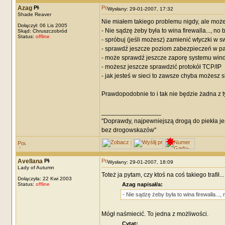
Azag
Wysłany: 29-01-2007, 17:32
Shade Reaver
Nie miałem takiego problemu nigdy, ale może
Dołączył: 06 Lis 2005
- Nie sądzę żeby była to wina firewalla..., no
Skąd: Chruszczobród
Status:
offline
- spróbuj (jeśli możesz) zamienić wtyczki w sw
- sprawdź jeszcze poziom zabezpieczeń w pa
- może sprawdź jeszcze zaporę systemu window
- możesz jeszcze sprawdzić protokół TCP/IP
- jak jesteś w sieci to zawsze chyba możesz s
Prawdopodobnie to i tak nie będzie żadna z t
_________________
"Doprawdy, najpewniejszą drogą do piekła je
bez drogowskazów"
Avellana
Wysłany: 29-01-2007, 18:09
Lady of Autumn
Toteż ja pytam, czy ktoś na coś takiego trafił..
Dołączyła: 22 Kwi 2003
Status:
offline
Azag napisał/a:
- Nie sądzę żeby była to wina firewalla...
Mógł naśmiecić. To jedna z możliwości.
Cytat: