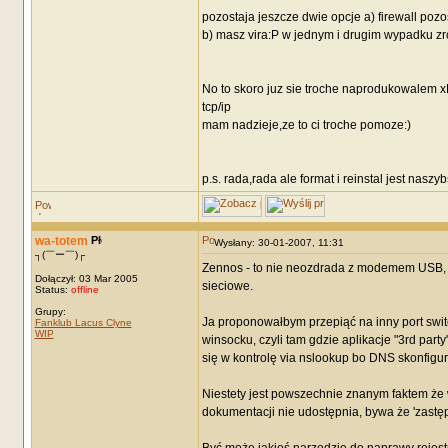
pozostaja jeszcze dwie opcje a) firewall pozos
b) masz vira:P w jednym i drugim wypadku zr
No to skoro juz sie troche naprodukowalem x
tcp/ip
mam nadzieje,ze to ci troche pomoze:)
p.s. rada,rada ale format i reinstal jest nasz
wa-totem
Wysłany: 30-01-2007, 11:31
┐(￣ー￣)┌
Zennos - to nie neozdrada z modemem USB, t
Dołączył: 03 Mar 2005
sieciowe.
Status:
offline
Grupy:
Ja proponowałbym przepiąć na inny port switc
Fanklub Lacus Clyne
WIP
winsocku, czyli tam gdzie aplikacje "3rd part
się w kontrolę via nslookup bo DNS skonfigur
Niestety jest powszechnie znanym faktem że 
dokumentacji nie udostępnia, bywa że 'zastępn