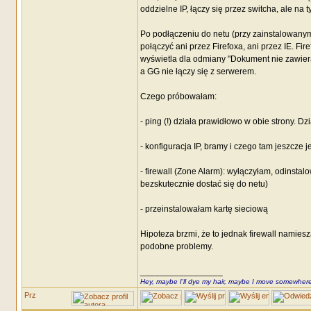
oddzielne IP, łączy się przez switcha, ale na 
Po podłączeniu do netu (przy zainstalowany
połączyć ani przez Firefoxa, ani przez IE. F
wyświetla dla odmiany "Dokument nie zawiera ż
a GG nie łączy się z serwerem.
Czego próbowałam:
- ping (!) działa prawidłowo w obie strony. Dzi
- konfiguracja IP, bramy i czego tam jeszcze 
- firewall (Zone Alarm): wyłączyłam, odinsta
bezskutecznie dostać się do netu)
- przeinstalowałam kartę sieciową
Hipoteza brzmi, że to jednak firewall namieszał
podobne problemy.
_________________
Hey, maybe I'll dye my hair, maybe I move somewhere