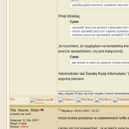
- spróbuj (jeśli możesz) zamienić wtyczki w
Pingi działają.
Cytat:
- sprawdź jeszcze poziom zabezpieczeń w
- może sprawdź jeszcze zaporę systemu wi
- możesz jeszcze sprawdzić protokół TC
Ja rozumiem, że wyglądam na kompletną kretyn
jeszcze sprawdziłam, czy jest wyłączona).
Cytat:
- jak jesteś w sieci to zawsze chyba moż
Administrator dał Światłą Radę Informatyka: "
wypcha pierzem.
_________________
Hey, maybe I'll dye my hair, maybe I move somewhere
The_Havoc_Rider
Wysłany: 29-01-2007, 23:21
onward we rock.
może trzeba pobabrac w ustawieniach softu 
Dołączył: 11 Sty 2007
Skąd: b-stok
Status:
offline
ciężko mi coś powiedzieć.. ja w takich sytacjach