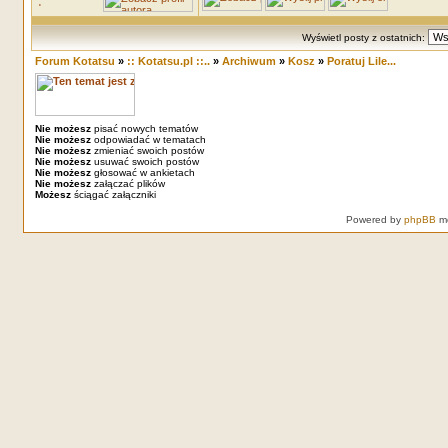
Wyświetl posty z ostatnich:
Forum Kotatsu
»
:: Kotatsu.pl ::..
»
Archiwum
»
Kosz
»
Poratuj Lile...
Nie możesz
pisać nowych tematów
Nie możesz
odpowiadać w tematach
Nie możesz
zmieniać swoich postów
Nie możesz
usuwać swoich postów
Nie możesz
głosować w ankietach
Nie możesz
załączać plików
Możesz
ściągać załączniki
Powered by
phpBB
mo