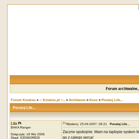
Forum archiwalne,
Forum Kotatsu
»
:: Kotatsu.pl ::..
»
Archiwum
»
Kosz
»
Poratuj Lile...
Poratuj Lile...
Lila
Wysłany: 25-04-2007, 09:21
Poratuj Lile...
BAKA Ranger
Zaczne spokojnie. Mam na laptopie system Wi
Dołączyła: 19 Wrz 2006
go z calego serca!
Skąd: [CENSORED]