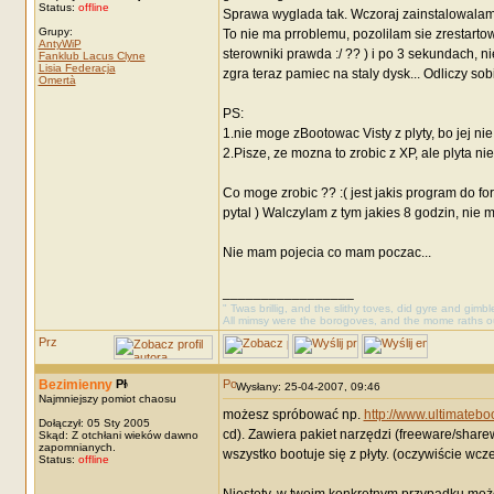
Status:
offline
Sprawa wyglada tak. Wczoraj zainstalowalam Al
Grupy:
To nie ma prroblemu, pozolilam sie zrestartow
AntyWiP
sterowniki prawda :/ ?? ) i po 3 sekundach, n
Fanklub Lacus Clyne
Lisia Federacja
zgra teraz pamiec na staly dysk... Odliczy sobi
Omertà
PS:
1.nie moge zBootowac Visty z plyty, bo jej nie 
2.Pisze, ze mozna to zrobic z XP, ale plyta ni
Co moge zrobic ?? :( jest jakis program do for
pytal ) Walczylam z tym jakies 8 godzin, nie 
Nie mam pojecia co mam poczac...
_________________
" Twas brillig, and the slithy toves, did gyre and gimb
All mimsy were the borogoves, and the mome raths o
Bezimienny
Wysłany: 25-04-2007, 09:46
Najmniejszy pomiot chaosu
możesz spróbować np.
http://www.ultimatebo
Dołączył: 05 Sty 2005
cd). Zawiera pakiet narzędzi (freeware/shar
Skąd: Z otchłani wieków dawno
zapomnianych.
wszystko bootuje się z płyty. (oczywiście wcześ
Status:
offline