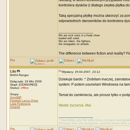
Niestety, w twoim konkretnym przypadku mo
kontrolera dysków (i dlatego zwykła płytka d
Taką specjalną płytkę można utworzyć za p
odpowiednich sterowników do kontrolera dyskó
_________________
We are rock stars in a freak show
loaded with steel.
We are riders, the fighters,
the renegades on wheels.
The difference between fiction and reality? F
Lila
Wysłany: 25-04-2007, 23:12
BAKA Ranger
Dziekuje bardo :* Zrobilam inaczej, zainstalo
Dołączyła: 19 Wrz 2006
system :P potem usunelam Windowsa na tamtej
Skąd: [CENSORED]
Status:
offline
Grupy:
Temat do zamkniecia, ale prosze tylko o podp
AntyWiP
Fanklub Lacus Clyne
Lisia Federacja
Wedle życzenia. Mai
Omertà
_________________
" Twas brillig, and the slithy toves, did gyre and gimb
All mimsy were the borogoves, and the mome raths o