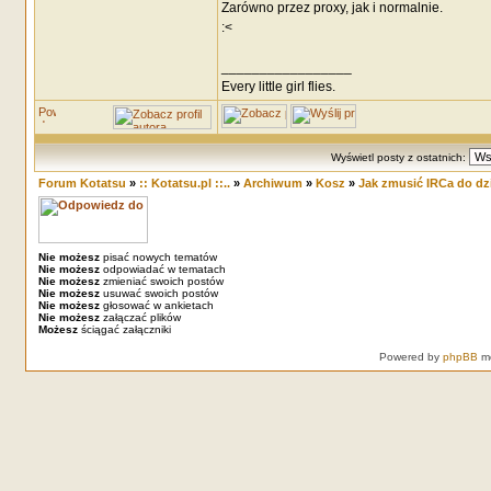
Zarówno przez proxy, jak i normalnie.
:<
_________________
Every little girl flies.
Wyświetl posty z ostatnich:
Forum Kotatsu
»
:: Kotatsu.pl ::..
»
Archiwum
»
Kosz
»
Jak zmusić IRCa do dz
Nie możesz
pisać nowych tematów
Nie możesz
odpowiadać w tematach
Nie możesz
zmieniać swoich postów
Nie możesz
usuwać swoich postów
Nie możesz
głosować w ankietach
Nie możesz
załączać plików
Możesz
ściągać załączniki
Powered by
phpBB
mo