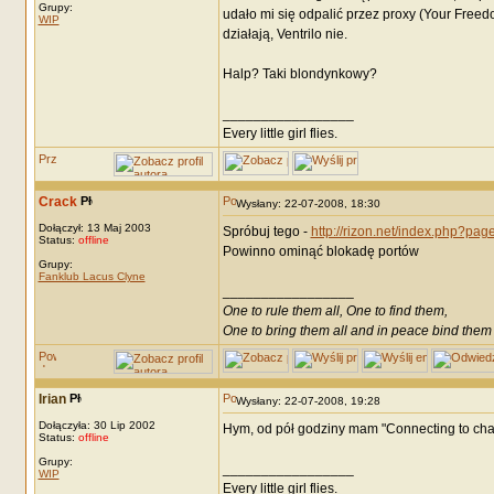
Grupy:
udało mi się odpalić przez proxy (Your Free
WIP
działają, Ventrilo nie.
Halp? Taki blondynkowy?
_________________
Every little girl flies.
Crack
Wysłany: 22-07-2008, 18:30
Dołączył: 13 Maj 2003
Spróbuj tego -
http://rizon.net/index.php?pa
Status:
offline
Powinno ominąć blokadę portów
Grupy:
Fanklub Lacus Clyne
_________________
One to rule them all, One to find them,
One to bring them all and in peace bind them
Irian
Wysłany: 22-07-2008, 19:28
Dołączyła: 30 Lip 2002
Hym, od pół godziny mam "Connecting to chat se
Status:
offline
Grupy:
_________________
WIP
Every little girl flies.