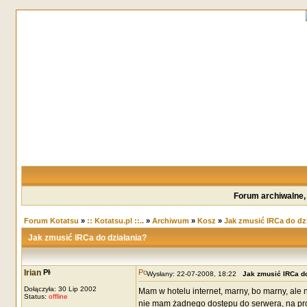
Forum archiwalne,
Forum Kotatsu
»
:: Kotatsu.pl ::..
»
Archiwum
»
Kosz
»
Jak zmusić IRCa do dz
Jak zmusić IRCa do działania?
Irian
Wysłany: 22-07-2008, 18:22
Jak zmusić IRCa do
Dołączyła: 30 Lip 2002
Mam w hotelu internet, marny, bo marny, ale n
Status:
offline
nie mam żadnego dostępu do serwera, na prop