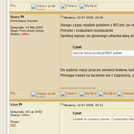
Noire
Wysłany: 22-07-2008, 20:06
Pomniejszy Inżynier
Swego czasu mialam problem z IRCem, bo moj
Dołączyła: 14 Maj 2003
Polnetu i znalazlam rozwiazanie.
Skąd: From down below
Status:
offline
Spróbuj wpisac do glownego okienka taką oto
Cytat:
/server torun.ircnet.pl:6667 polnet
Do wyboru masz jeszcze serwery krakow, ka
Pomaga nawet na łaczenie sie z zagranicą, co
_________________
Irian
Wysłany: 22-07-2008, 20:12
Dołączyła: 30 Lip 2002
Cytat:
Status:
offline
Unable to connect server. Connection ref
Grupy:
WIP