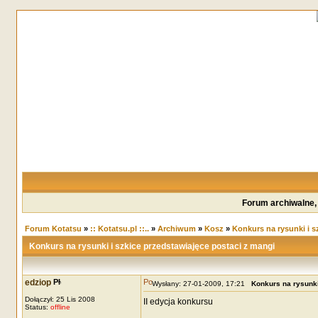
Forum archiwalne,
Forum Kotatsu
»
:: Kotatsu.pl ::..
»
Archiwum
»
Kosz
»
Konkurs na rysunki i s
Konkurs na rysunki i szkice przedstawiajęce postaci z mangi
edziop
Wysłany: 27-01-2009, 17:21
Konkurs na rysunki
Dołączył: 25 Lis 2008
II edycja konkursu
Status:
offline