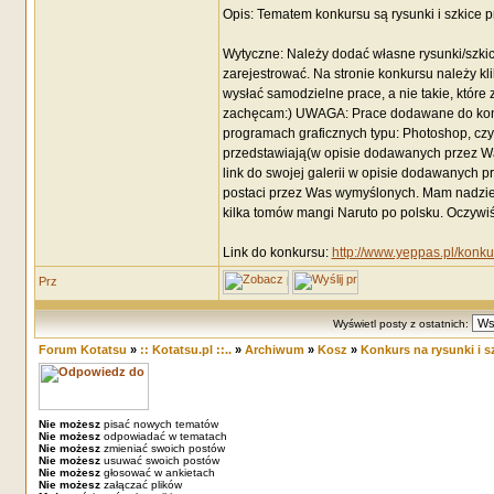
Opis: Tematem konkursu są rysunki i szkice p
Wytyczne: Należy dodać własne rysunki/szkic
zarejestrować. Na stronie konkursu należy k
wysłać samodzielne prace, a nie takie, które
zachęcam:) UWAGA: Prace dodawane do konku
programach graficznych typu: Photoshop, czy
przedstawiają(w opisie dodawanych przez Was
link do swojej galerii w opisie dodawanych p
postaci przez Was wymyślonych. Mam nadziej
kilka tomów mangi Naruto po polsku. Oczywiś
Link do konkursu:
http://www.yeppas.pl/konku
Wyświetl posty z ostatnich:
Forum Kotatsu
»
:: Kotatsu.pl ::..
»
Archiwum
»
Kosz
»
Konkurs na rysunki i s
Nie możesz
pisać nowych tematów
Nie możesz
odpowiadać w tematach
Nie możesz
zmieniać swoich postów
Nie możesz
usuwać swoich postów
Nie możesz
głosować w ankietach
Nie możesz
załączać plików