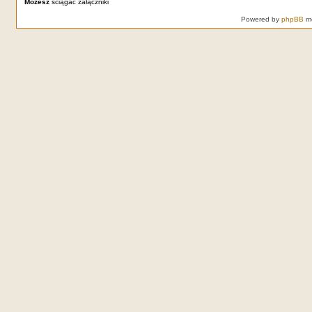
Możesz
ściągać załączniki
Powered by
phpBB
mo