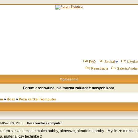
FAQ
Szukaj
Użytko
Rejestracja
Galeria Avata
Ogłoszenie
Forum archiwalne, nie można zakładać nowych kont.
um
»
Kosz
»
Poza kartke i komputer
01-05-2009, 20:03
Poza kartke i komputer
ralem sie za laczenie moich hobby, pierwsze, nieudolne proby... Mysle ze mozna 
, material czy technike ;)