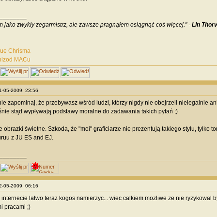
________
 jako zwykły zegarmistrz, ale zawsze pragnąłem osiągnąć coś więcej." -
Lin Thorv
que Chrisma
pizod MACu
01-05-2009, 23:56
 nie zapominaj, że przebywasz wśród ludzi, którzy nigdy nie obejrzeli nielegalnie an
nie stąd wypływają podstawy moralne do zadawania takich pytań ;)
 obrazki świetne. Szkoda, że "moi" graficiarze nie prezentują takiego stylu, tylko 
ruu z JU ES and EJ.
________
02-05-2009, 06:16
 internecie latwo teraz kogos namierzyc... wiec calkiem mozliwe ze nie ryzykowal 
i pracami ;)