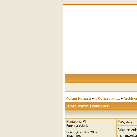
Forum Kotatsu
»
:: Kotatsu.pl ::..
»
Archiw
Poza kartke i komputer
Furiaboy
Wysłany: 
Funk na ścianie!
Jako ze zab
Dołączył: 20 Kwi 2009
na narzedzia
Skąd: Toruń