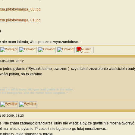
aktsa.pl/foto/manga_00.jpg
aktsa.pl/foto/manga_01.jpg
m
 nie mam talentu, wiec prosze o wyrozumialosc...
01-05-2009, 23:12
o jedno pytanie ( Rysunki ładne, owszem ), czy miałeś zezwolenie właściciela budy
wości pytam, bo to karalne.
________
, and the slithy toves, did gyre and gimble in the wabe;
e the borogoves, and the mome raths outgrabe.~ "
01-05-2009, 23:25
e. Nie znam żadnego graficiarza, który nie wiedziałby, że graffiti nie można tworzyć
el ma mieć to pytanie. Przecież nie będziesz go tutaj moralizować.
e obrazy, takie skąpane w mroku.