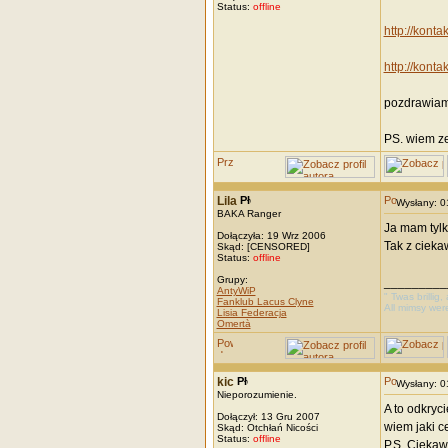
Status:
offline
http://kont
http://kont
pozdrawia
PS. wiem ze
Lila
Wysłany: 
BAKA Ranger
Ja mam tylk
Dołączyła: 19 Wrz 2006
Tak z cieka
Skąd: [CENSORED]
Status:
offline
Grupy:
_________
AntyWiP
" Twas brillig
Fanklub Lacus Clyne
All mimsy wer
Lisia Federacja
Omertà
kic
Wysłany: 
Nieporozumienie.
A to odkryci
Dołączył: 13 Gru 2007
wiem jaki c
Skąd: Otchłań Nicości
Status:
offline
P.S. Ciekaw