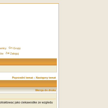
wnicy
Grupy
rów
Zaloguj
Poprzedni temat
Następny temat
::
Wersja do druku
potraktowac jako ciekawostke ze wzgledu