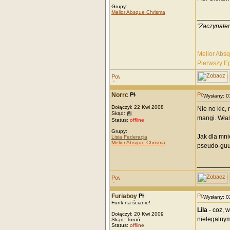
Grupy:
Melior Absque Chrisma
_________
"Zaczynałem
Melior Abs
Pierwszy E
Norrc
Wysłany: 
Dołączył: 22 Kwi 2008
Nie no kic,
Skąd: 西
mangi. Właś
Status:
offline
Grupy:
Jak dla mnie
Lisia Federacja
Melior Absque Chrisma
pseudo-guu
_________
Furiaboy
Wysłany: 
Funk na ścianie!
Lila
- coz, w
Dołączył: 20 Kwi 2009
nielegalnym
Skąd: Toruń
Status:
offline