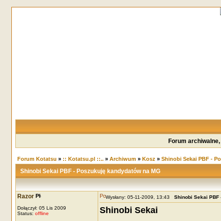
Forum archiwalne,
Forum Kotatsu
»
:: Kotatsu.pl ::..
»
Archiwum
»
Kosz
»
Shinobi Sekai PBF - 
Shinobi Sekai PBF - Poszukuję kandydatów na MG
Razor
Wysłany: 05-11-2009, 13:43
Shinobi Sekai PBF
Dołączył: 05 Lis 2009
Shinobi Sekai
Status:
offline