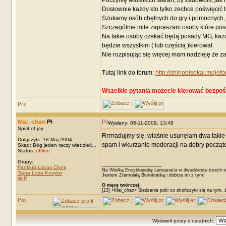
Poczynię wszelkich starań, by zadowolić jak 
Dosłownie każdy kto tylko zechce poświęcić 
Szukamy osób chętnych do gry i pomocnych,
Szczególnie mile zapraszam osoby które posia
Na takie osoby czekać będą posady MG, każdy
będzie wszystkim ( lub częścią )kierował.
Nie rozpisując się więcej mam nadzieję że z
Tutaj link do forum:
http://shinobisekai.mojefo
Wszelkie pytania możecie kierować bezpośr
Mai_chan
Wysłany: 05-11-2009, 13:48
Spirit of joy
Rrrrradujmy się, właśnie usunęłam dwa takie 
Dołączyła: 18 Maj 2004
spam i wkurzanie moderacji na dobry począ
Skąd: Bóg jeden raczy wiedzieć...
Status:
offline
Grupy:
_________________
Fanklub Lacus Clyne
Na Wielką Encyklopedię Larousse’a w dwudziestu trzech t
Tajna Loża Knujów
Jestem Zramolałą Biurokratką i dobrze mi z tym!
WIP
O męcę twórczej:
[23] <Mai_chan> Siedzenie poki co skończyło się na tym, 
Wyświetl posty z ostatnich: