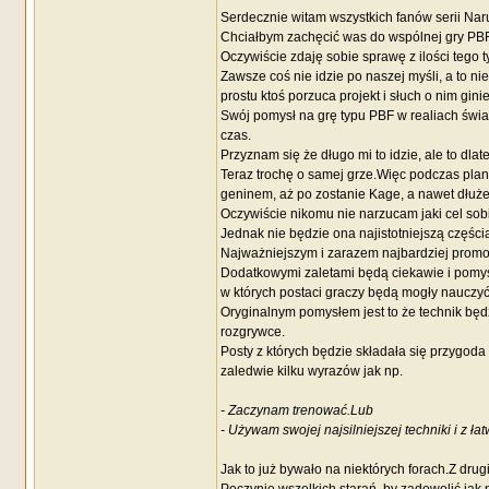
Serdecznie witam wszystkich fanów serii Naru
Chciałbym zachęcić was do wspólnej gry PBF 
Oczywiście zdaję sobie sprawę z ilości tego t
Zawsze coś nie idzie po naszej myśli, a to n
prostu ktoś porzuca projekt i słuch o nim ginie
Swój pomysł na grę typu PBF w realiach świa
czas.
Przyznam się że długo mi to idzie, ale to dla
Teraz trochę o samej grze.Więc podczas pla
geninem, aż po zostanie Kage, a nawet dłuże
Oczywiście nikomu nie narzucam jaki cel sobi
Jednak nie będzie ona najistotniejszą części
Najważniejszym i zarazem najbardziej prom
Dodatkowymi zaletami będą ciekawie i pomy
w których postaci graczy będą mogły nauczyć
Oryginalnym pomysłem jest to że technik będ
rozgrywce.
Posty z których będzie składała się przygod
zaledwie kilku wyrazów jak np.
- Zaczynam trenować.Lub
- Używam swojej najsilniejszej techniki i z ł
Jak to już bywało na niektórych forach.Z drug