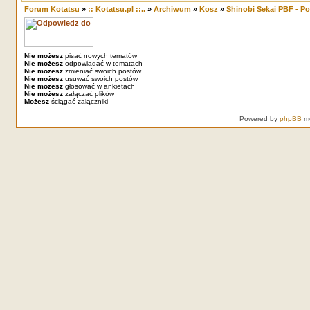
Forum Kotatsu
»
:: Kotatsu.pl ::..
»
Archiwum
»
Kosz
»
Shinobi Sekai PBF - 
Nie możesz
pisać nowych tematów
Nie możesz
odpowiadać w tematach
Nie możesz
zmieniać swoich postów
Nie możesz
usuwać swoich postów
Nie możesz
głosować w ankietach
Nie możesz
załączać plików
Możesz
ściągać załączniki
Powered by
phpBB
mo