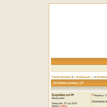
Forum Kotatsu
»
:: Kotatsu.pl ::..
»
Archiw
Oceniamy avatary :LP
BoginiMarzeń
Wysłany: 
Marzycielka
Oceniamy av
Dołączyła: 23 Lip 2010
Status:
offline