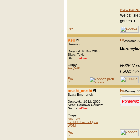
_________
www.nasze-
Wejdź i się
gorąco :)
Keii
Wysłany: 
Hasemo
Może wyluzu
Dołączył: 16 Kwi 2003
Skąd: Tokio
Status:
offline
_________
Grupy:
FFXIV: Vern
AntyWiP
PSO2: ハセモ
moshi_moshi
Wysłany: 
Szara Emonencja
Ponieważ i
Dołączyła: 19 Lis 2006
Skąd: Dąbrowa Górnicza
Status:
offline
_________
Grupy:
Alijenoty
Fanklub Lacus Clyne
WOM