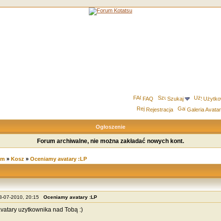
FAQ
Szukaj
Użytko
Rejestracja
Galeria Avata
Ogłoszenie
Forum archiwalne, nie można zakładać nowych kont.
um
»
Kosz
»
Oceniamy avatary :LP
23-07-2010, 20:15
Oceniamy avatary :LP
atary uzytkownika nad Tobą :)