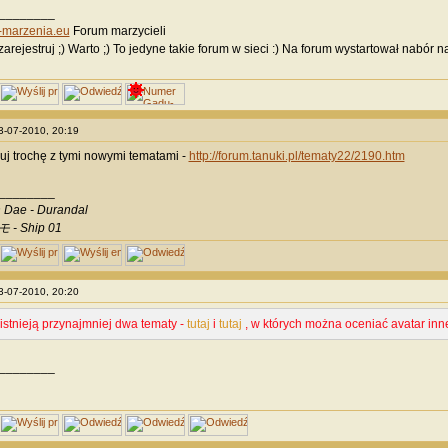
________
marzenia.eu
Forum marzycieli
 zarejestruj ;) Warto ;) To jedyne takie forum w sieci :) Na forum wystartował nabór
23-07-2010, 20:19
j trochę z tymi nowymi tematami -
http://forum.tanuki.pl/tematy22/2190.htm
________
 Dae - Durandal
 - Ship 01
23-07-2010, 20:20
stnieją przynajmniej dwa tematy -
tutaj
i
tutaj
, w których można oceniać avatar inn
________