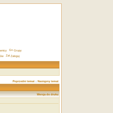
wnicy
Grupy
rów
Zaloguj
Poprzedni temat
Następny temat
::
Wersja do druku