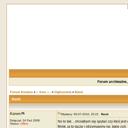
Forum archiwalne,
Forum Kotatsu
»
:: Inne ::..
»
Ogłoszenia
»
Band
Band
Kanon
Wysłany: 06-07-2010, 20:22
Band
Dołączył: 24 Paź 2008
No to tak... chciałbym się spytać czy ktoś jes
Status:
offline
filmik, ja to łączę i otrzymujemy np. takie coś: