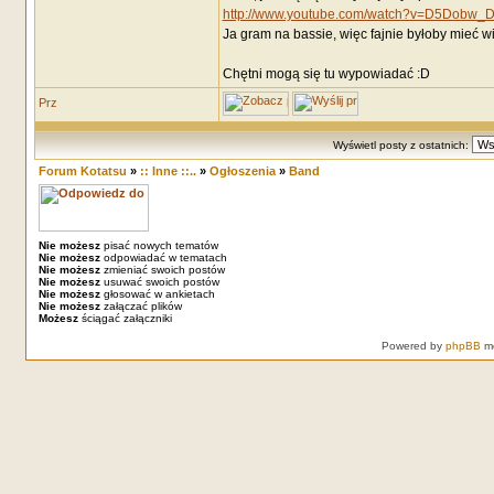
http://www.youtube.com/watch?v=D5Dobw_
Ja gram na bassie, więc fajnie byłoby mieć wię
Chętni mogą się tu wypowiadać :D
Wyświetl posty z ostatnich:
Forum Kotatsu
»
:: Inne ::..
»
Ogłoszenia
»
Band
Nie możesz
pisać nowych tematów
Nie możesz
odpowiadać w tematach
Nie możesz
zmieniać swoich postów
Nie możesz
usuwać swoich postów
Nie możesz
głosować w ankietach
Nie możesz
załączać plików
Możesz
ściągać załączniki
Powered by
phpBB
mo